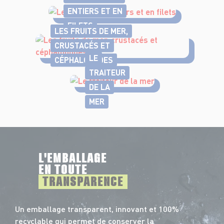
ENTIERS ET EN
FILETS
LES FRUITS DE MER,
CRUSTACÉS ET
LE
CÉPHALOPODES
TRAITEUR
DE LA
MER
L'EMBALLAGE
EN TOUTE
TRANSPARENCE
Un emballage transparent, innovant et 100%
recyclable qui permet de conserver la