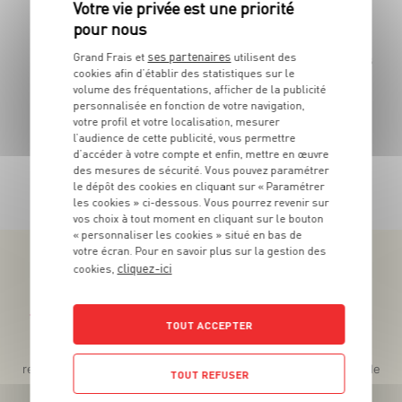
59
Le pot de 300g - Soit 8€63 le Kg
ses partenaires
Grand Frais et
utilisent des
Les 140g 
cookies afin d’établir des statistiques sur le
volume des fréquentations, afficher de la publicité
personnalisée en fonction de votre navigation,
votre profil et votre localisation, mesurer
l’audience de cette publicité, vous permettre
d’accéder à votre compte et enfin, mettre en œuvre
TOUTES NOS PROMOTIONS
des mesures de sécurité. Vous pouvez paramétrer
le dépôt des cookies en cliquant sur « Paramétrer
les cookies » ci-dessous. Vous pourrez revenir sur
vos choix à tout moment en cliquant sur le bouton
« personnaliser les cookies » situé en bas de
votre écran. Pour en savoir plus sur la gestion des
cliquez-ici
cookies,
Téléchargez l’App pour profiter d’offres exclusives !
TOUT ACCEPTER
Des promos exclusives, des récompenses généreuses, des
recettes gourmandes, des jeux inédits... le tout dans une seule
TOUT REFUSER
app !