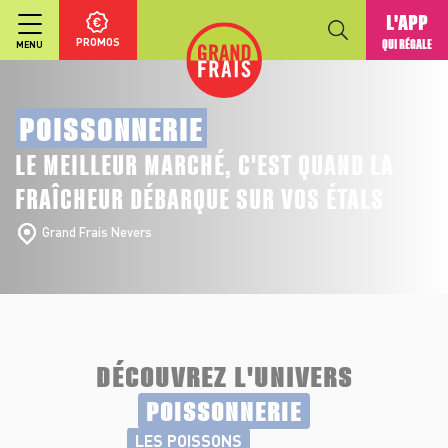
L'APP
PROMOS
QUI RÉGALE
MENU
POISSONNERIE
LE MEILLEUR MARCHÉ, C'EST QUAND LA
FRAÎCHEUR DÉBARQUE SUR VOS ÉTALS
Grand Frais Nevers
DÉCOUVREZ L'UNIVERS
POISSONNERIE
LES POISSONS