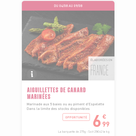
DU 04/08 AU 09/08
ÉLABORÉES EN
FRANCE
AIGUILLETTES DE CANARD
MARINÉES
Marinade aux 5 baies ou au piment d'Espelette
Dans la limite des stocks disponibles
6
€
OPPORTUNITÉ
99
La barquette de 275g - Soit 25€42 le kg