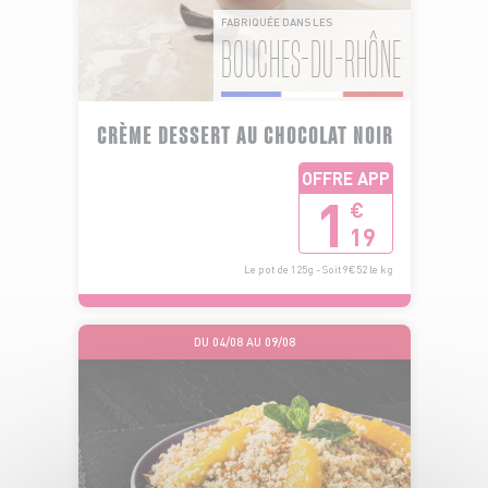
FABRIQUÉE DANS LES
BOUCHES-DU-RHÔNE
CRÈME DESSERT AU CHOCOLAT NOIR
OFFRE APP
1
€
19
Le pot de 125g - Soit 9€52 le kg
DU 04/08 AU 09/08