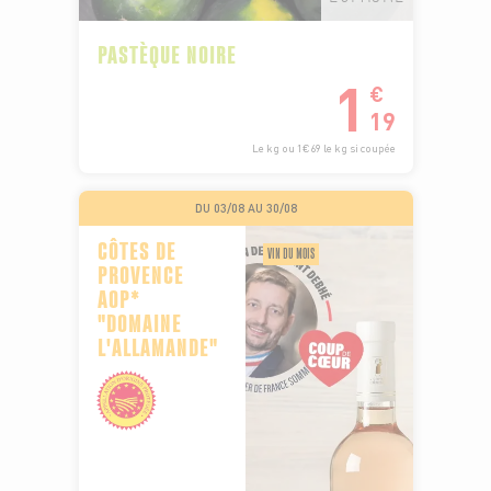
PASTÈQUE NOIRE
1
€
19
Le kg ou 1€69 le kg si coupée
DU 03/08 AU 30/08
CÔTES DE
VIN DU MOIS
PROVENCE
AOP*
"DOMAINE
L'ALLAMANDE"