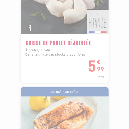
ORIGINE
FRANCE
CUISSE DE POULET DÉJOINTÉE
À griller/ à rôtir
Dans la limite des stocks disponibles
5
€
99
Le kg
DU 04/08 AU 09/08