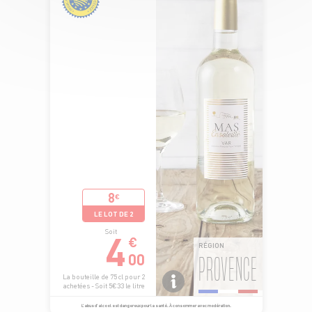
8
€
LE LOT DE 2
4
Soit
€
RÉGION
00
PROVENCE
La bouteille de 75 cl pour 2
achetées - Soit 5€33 le litre
L’abus d’alcool est dangereux pour la santé. À consommer avec modération.