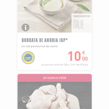
FABRIQUÉE EN
ITALIE
BURRATA DI ANDRIA IGP*
Au lait pasteurisé de vache
10
€
00
Le colis de 4 pots de 150 g - Soit 16€67 le kg
DU 04/08 AU 09/08