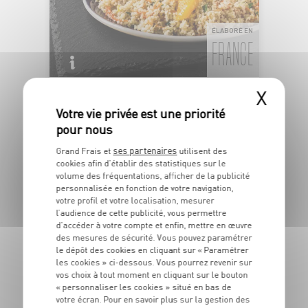
ÉLABORÉ EN
FRANCE
X
TABOULÉ AUX AGRUMES
Semoule de blé dur et fruits
Dans la limite des stocks disponibles
1
€
ses partenaires
Grand Frais et
utilisent des
59
cookies afin d’établir des statistiques sur le
volume des fréquentations, afficher de la publicité
Les 100g - Soit 15€90 le kg
personnalisée en fonction de votre navigation,
votre profil et votre localisation, mesurer
l’audience de cette publicité, vous permettre
DU 04/08 AU 10/08
d’accéder à votre compte et enfin, mettre en œuvre
des mesures de sécurité. Vous pouvez paramétrer
le dépôt des cookies en cliquant sur « Paramétrer
les cookies » ci-dessous. Vous pourrez revenir sur
vos choix à tout moment en cliquant sur le bouton
« personnaliser les cookies » situé en bas de
votre écran. Pour en savoir plus sur la gestion des