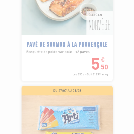
ÉLEVÉ EN
NORVÈGE
PAVÉ DE SAUMON À LA PROVENÇALE
Barquette de poids variable - x2 pavés
5
€
50
Les 250 g - Soit 21€99 le kg
DU 27/07 AU 09/08