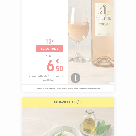
13
€
LE LOT DE 2
6
Soit
€
50
La bouteille de 75 cl pour 2
achetées - Soit 8€67 le litre
L’abus d’alcool est dangereux pour la santé. À consommer avec modération.
DU 04/08 AU 10/08