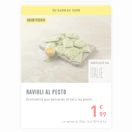
DU 04/08 AU 10/08
MAISON PICCININI
FABRIQUÉ EN
ITALIE
RAVIOLI AL PESTO
Aromatisé aux épinards et farçi au pesto
1
€
99
Le sachet de 250g - Soit 7€96 le kg