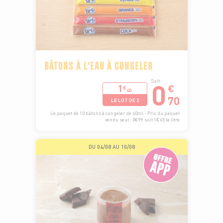
BÂTONS À L'EAU À CONGELER
0
Soit
1
€
€
40
70
LE LOT DE 2
Le paquet de 10 bâtons à congeler de 60ml - Prix du paquet
vendu seul : 0€99 soit 1€65 le litre
DU 04/08 AU 10/08