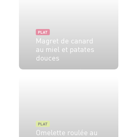
PLAT
Magret de canard
au miel et patates
douces
2 pers.
20 min
30 min
PLAT
Omelette roulée au