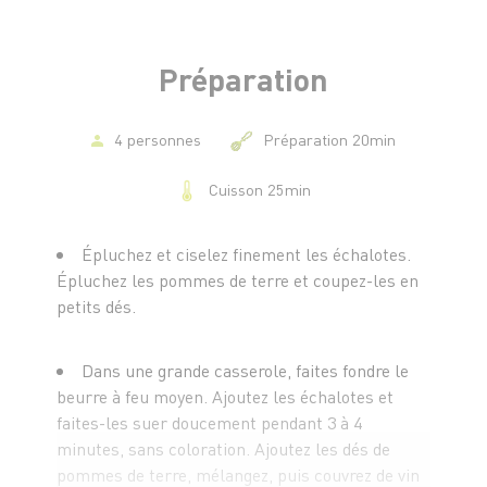
-25 cl de crème liquide entière
-Sel et poivre
Préparation
4 personnes
Préparation 20min
Cuisson 25min
Épluchez et ciselez finement les échalotes.
Épluchez les pommes de terre et coupez-les en
petits dés.
Dans une grande casserole, faites fondre le
beurre à feu moyen. Ajoutez les échalotes et
faites-les suer doucement pendant 3 à 4
minutes, sans coloration. Ajoutez les dés de
pommes de terre, mélangez, puis couvrez de vin