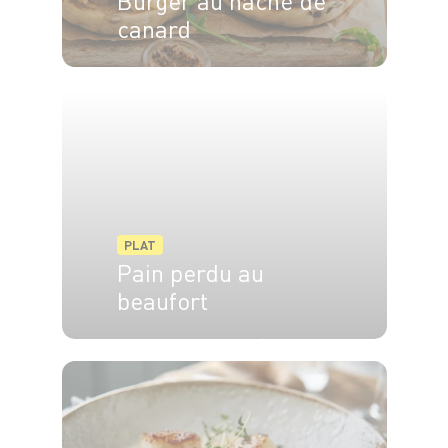
Burger au haché de
canard
4 pers.
20 min
15 min
PLAT
Pain perdu au
beaufort
6 pers.
15 min
30 min