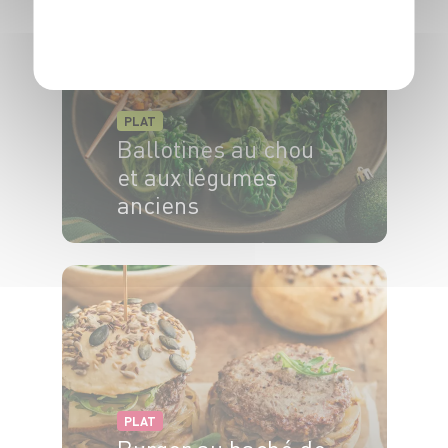
POLITIQUE DE CONFIDENTIALITÉ
PLAT
Ballotines au chou
et aux légumes
anciens
4 pers.
25 min
20 min
PLAT