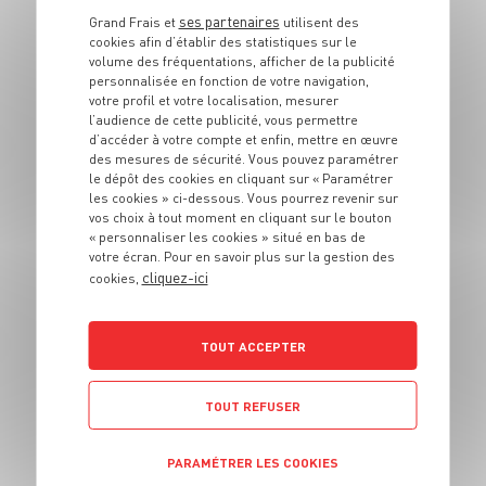
ses partenaires
Grand Frais et
utilisent des
PLAT
cookies afin d’établir des statistiques sur le
Tarte colorée aux
volume des fréquentations, afficher de la publicité
tomates cerises,
personnalisée en fonction de votre navigation,
votre profil et votre localisation, mesurer
chèvre et basilic
l’audience de cette publicité, vous permettre
d’accéder à votre compte et enfin, mettre en œuvre
des mesures de sécurité. Vous pouvez paramétrer
4 pers.
25 min
30 min
le dépôt des cookies en cliquant sur « Paramétrer
les cookies » ci-dessous. Vous pourrez revenir sur
vos choix à tout moment en cliquant sur le bouton
« personnaliser les cookies » situé en bas de
votre écran. Pour en savoir plus sur la gestion des
cliquez-ici
cookies,
TOUT ACCEPTER
PLAT
Soupe au beaufort
TOUT REFUSER
6 pers.
30 min
30 min
PARAMÉTRER LES COOKIES