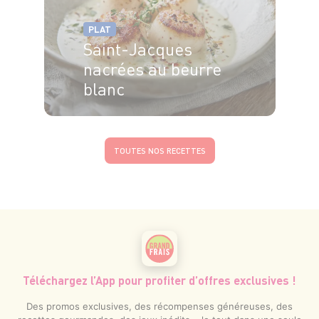
PLAT
Saint-Jacques
nacrées au beurre
blanc
4 pers.
15 min
15 min
TOUTES NOS RECETTES
Téléchargez l’App pour profiter d’offres exclusives !
Des promos exclusives, des récompenses généreuses, des