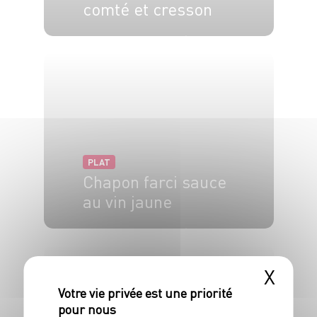
comté et cresson
4 pers.
10 min
15 min
PLAT
Chapon farci sauce
au vin jaune
4 pers.
30 min
2h
X