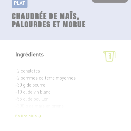
PLAT
CHAUDRÉE DE MAÏS,
PALOURDES ET MORUE
Ingrédients
-2 échalotes
-2 pommes de terre moyennes
-30 g de beurre
-10 cl de vin blanc
-55 cl de bouillon
-300 g de maïs en grains
-1 feuille de laurier
En lire plus
-400 g de palourdes
-400 g de morue