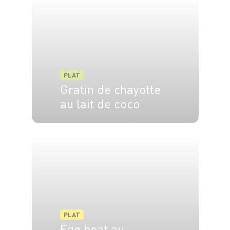
PLAT
Gratin de chayotte
au lait de coco
4 pers.
25 min
25 min
PLAT
Egg boat au