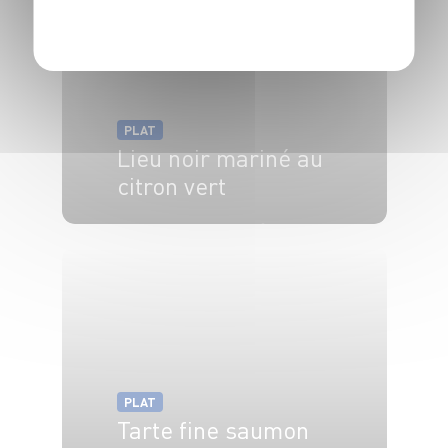
POLITIQUE DE CONFIDENTIALITÉ
PLAT
Lieu noir mariné au
citron vert
4 pers.
20 min
1h
PLAT
Tarte fine saumon