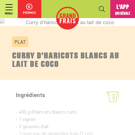
L'APP
PROMOS
QUI RÉGALE
MENU
PLAT
CURRY D'HARICOTS BLANCS AU
LAIT DE COCO
Ingrédients
- 400 g d'haricots blancs cuits
- 1 oignon
- 2 gousses d’ail
- 1 morceau de gingembre frais (2 cm)