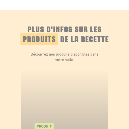
légumes.
Laisser mijoter à feu doux pendant 15
minutes pour que les saveurs se mélangent.
PLUS D'INFOS SUR LES
Ajustements et service
:
PRODUITS
DE LA RECETTE
Saler, poivrer et ajouter un filet de jus de
citron
si désiré.
Servir chaud, parsemé de
coriandre
fraîche.
Découvrez nos produits disponibles dans
votre halle.
PRODUIT