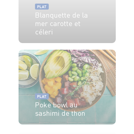
PLAT
Blanquette de la
mer carotte et
céleri
4 pers.
10 min
20 min
PLAT
Poke bowl au
sashimi de thon
4 pers.
25min
5min