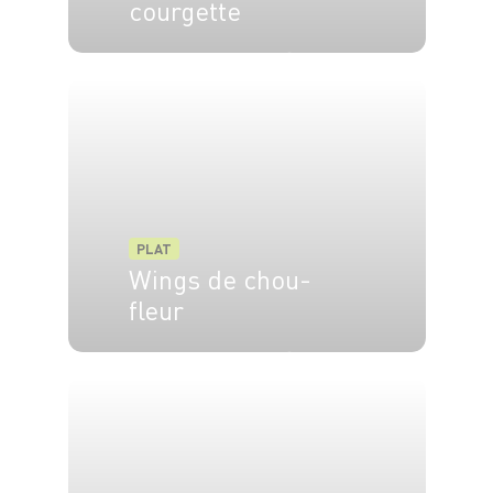
courgette
4 pers.
20 min
20 min
PLAT
Wings de chou-
fleur
6 pers.
20 min
25 min