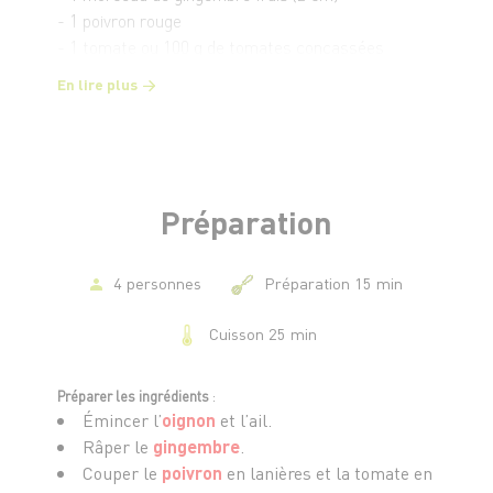
- 1 poivron rouge
- 1 tomate ou 100 g de tomates concassées
- 200 ml de lait de coco
En lire plus
- 100 ml de bouillon de légumes
- 1 cuillère à soupe d’huile d’olive ou de coco
- 1 cuillère à soupe de pâte de curry ou 1 cuillère à
café de curry en poudre
- 1/2 cuillère à café de curcuma
Préparation
- 1/2 cuillère à café de cumin
- Sel, poivre
- Coriandre fraîche pour servir
4 personnes
Préparation 15 min
- Facultatif : un filet de jus de citron ou de citron
Cuisson 25 min
vert
Préparer les ingrédients
:
Émincer l’
oignon
et l’ail.
Râper le
gingembre
.
Couper le
poivron
en lanières et la tomate en