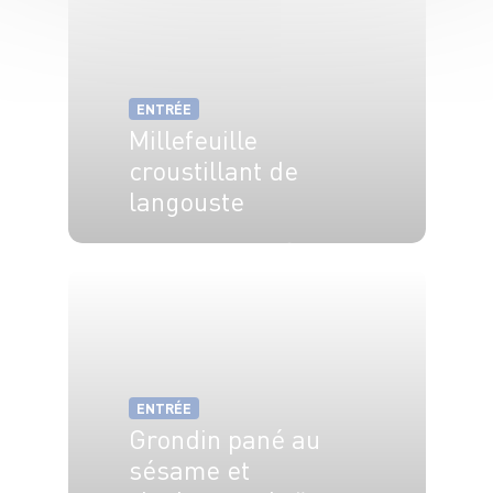
ENTRÉE
Millefeuille
croustillant de
langouste
4 pers.
20 min
15 min
ENTRÉE
Grondin pané au
sésame et