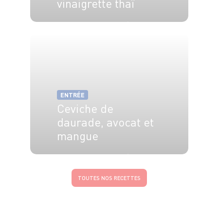
vinaigrette thaï
4 pers.
30 min
5 min
ENTRÉE
Ceviche de
daurade, avocat et
mangue
6 pers.
20 min
20 min
TOUTES NOS RECETTES