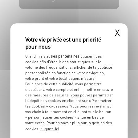
4 pers.
20 min
20 min
X
ses partenaires
Grand Frais et
utilisent des
cookies afin d’établir des statistiques sur le
volume des fréquentations, afficher de la publicité
ENTRÉE
personnalisée en fonction de votre navigation,
votre profil et votre localisation, mesurer
Soupe à l'oignon
l’audience de cette publicité, vous permettre
d’accéder à votre compte et enfin, mettre en œuvre
4 pers.
15 min
20 min
des mesures de sécurité. Vous pouvez paramétrer
le dépôt des cookies en cliquant sur « Paramétrer
les cookies » ci-dessous. Vous pourrez revenir sur
vos choix à tout moment en cliquant sur le bouton
« personnaliser les cookies » situé en bas de
votre écran. Pour en savoir plus sur la gestion des
cliquez-ici
cookies,