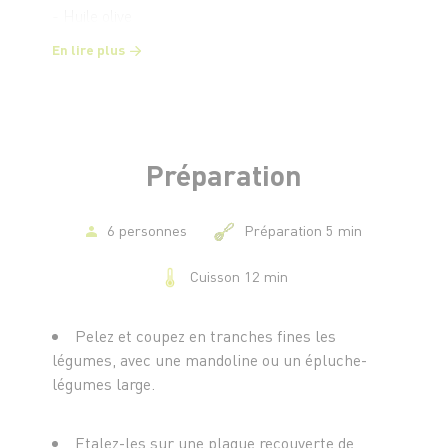
- Huile olive
- Herbes ou épices de votre choix
En lire plus
Préparation
6 personnes
Préparation 5 min
Cuisson 12 min
Pelez et coupez en tranches fines les
légumes, avec une mandoline ou un épluche-
légumes large.
Etalez-les sur une plaque recouverte de