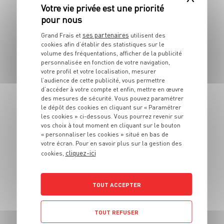
ses partenaires
Grand Frais et
utilisent des
DESSERT
cookies afin d’établir des statistiques sur le
Sauce de pommes
volume des fréquentations, afficher de la publicité
personnalisée en fonction de votre navigation,
Canada
votre profil et votre localisation, mesurer
l’audience de cette publicité, vous permettre
d’accéder à votre compte et enfin, mettre en œuvre
6 pers.
15 min
15 min
des mesures de sécurité. Vous pouvez paramétrer
le dépôt des cookies en cliquant sur « Paramétrer
les cookies » ci-dessous. Vous pourrez revenir sur
vos choix à tout moment en cliquant sur le bouton
« personnaliser les cookies » situé en bas de
votre écran. Pour en savoir plus sur la gestion des
cliquez-ici
cookies,
DESSERT
Couronne de Noël
TOUT ACCEPTER
au chocolat et pain
TOUT REFUSER
d'épice