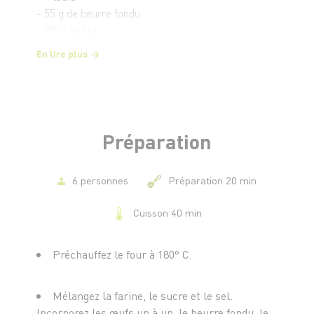
- 55 g de beurre fondu
- 30 cl de lait
- 1 c. à s. d’Amaretto*
En lire plus
- 3 pêches blanches Cœur de Cueillette
- 80 g de framboises
- Sucre glace
- 60 g de pistaches concassées
Préparation
6 personnes
Préparation 20 min
Cuisson 40 min
Préchauffez le four à 180° C.
Mélangez la farine, le sucre et le sel.
Incorporez les œufs un à un, le beurre fondu, le