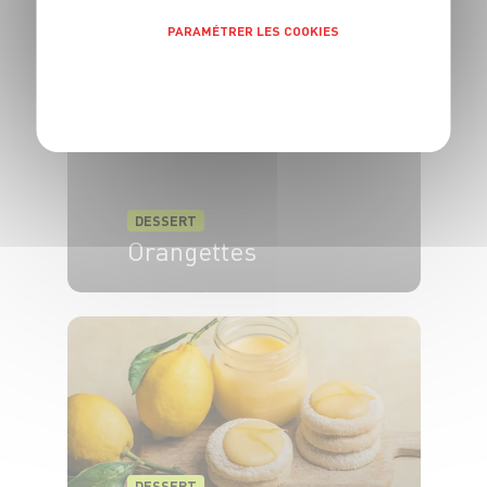
PARAMÉTRER LES COOKIES
POLITIQUE DE CONFIDENTIALITÉ
DESSERT
Orangettes
15 min
1h
DESSERT