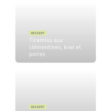
DESSERT
Tiramisu aux
clémentines, kiwi et
poires
6 pers.
20 min
DESSERT