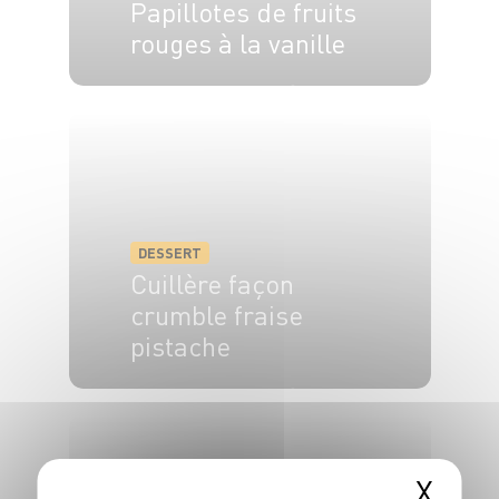
Papillotes de fruits
rouges à la vanille
4 pers.
15 min
10 min
DESSERT
Cuillère façon
crumble fraise
pistache
4 pers.
15 min
10 min
X