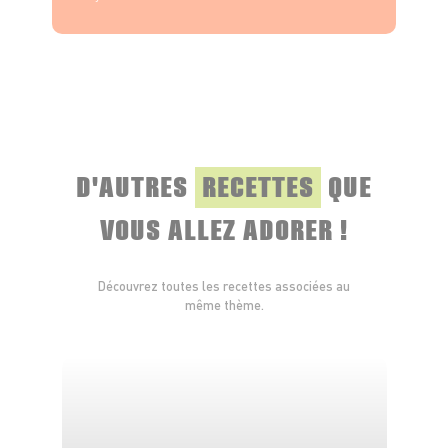
À la sortie du four, ajoutez les pistaches
concassées, poudrez de sucre glace et laissez
tiédir légèrement avant de déguster.
*L'abus d'alcool est dangereux pour la santé. A consommer avec
modération.
D'AUTRES
RECETTES
QUE
VOUS ALLEZ ADORER !
Découvrez toutes les recettes associées au
même thème.