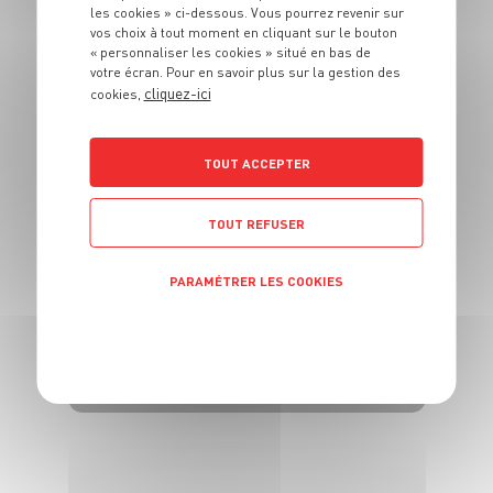
cerises rôties à la
les cookies » ci-dessous. Vous pourrez revenir sur
plancha et crème
vos choix à tout moment en cliquant sur le bouton
« personnaliser les cookies » situé en bas de
fouettée
votre écran. Pour en savoir plus sur la gestion des
cliquez-ici
cookies,
4 pers.
25 min
5 min
TOUT ACCEPTER
TOUT REFUSER
DESSERT
PARAMÉTRER LES COOKIES
bûche aux fruits
POLITIQUE DE CONFIDENTIALITÉ
exotiques et
clémentines
8 pers.
40 min
12 h