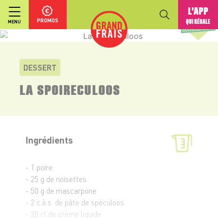
L'APP
PROMOS
QUI RÉGALE
MENU
DESSERT
LA SPOIRECULOOS
Ingrédients
- 1 poire
- 25 g de noisettes
- 50 g de mascarpone
- 2 c.à s. de pâte de spéculoos
- 20 cl de crème liquide