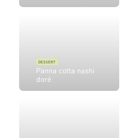
4 pers.
20 min
35 min
DESSERT
Panna cotta nashi
doré
6 pers.
15 min
10 min