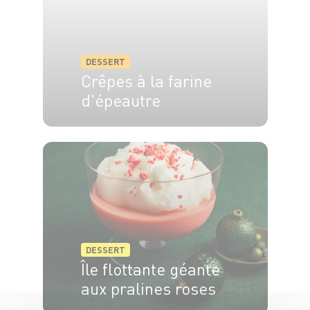
DESSERT
Crêpes à la farine
d'épeautre
4 pers.
25 min
3 min
DESSERT
Île flottante géante
aux pralines roses