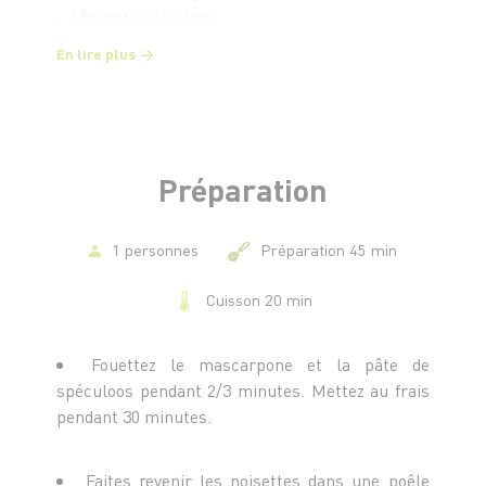
- 4 biscuits spéculoos
- 150 g de sucre en poudre
En lire plus
- 40 ml d'eau
- 10 g de beurre salé
Préparation
1 personnes
Préparation 45 min
Cuisson 20 min
Fouettez le mascarpone et la pâte de
spéculoos pendant 2/3 minutes. Mettez au frais
pendant 30 minutes.
Faites revenir les noisettes dans une poêle