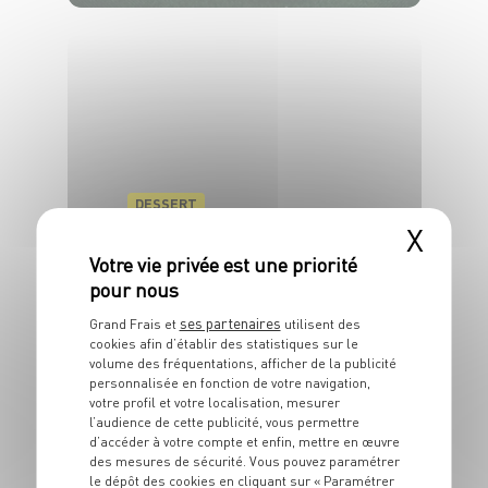
6 pers.
20 min
5 min
DESSERT
Mousse de brocciu
X
et fraises
4 pers.
20 min
ses partenaires
Grand Frais et
utilisent des
cookies afin d’établir des statistiques sur le
volume des fréquentations, afficher de la publicité
personnalisée en fonction de votre navigation,
votre profil et votre localisation, mesurer
l’audience de cette publicité, vous permettre
DESSERT
d’accéder à votre compte et enfin, mettre en œuvre
Brioche perdue,
des mesures de sécurité. Vous pouvez paramétrer
le dépôt des cookies en cliquant sur « Paramétrer