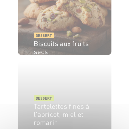
DESSERT
Biscuits aux fruits
secs
DESSERT
Tartelettes fines à
l'abricot, miel et
romarin