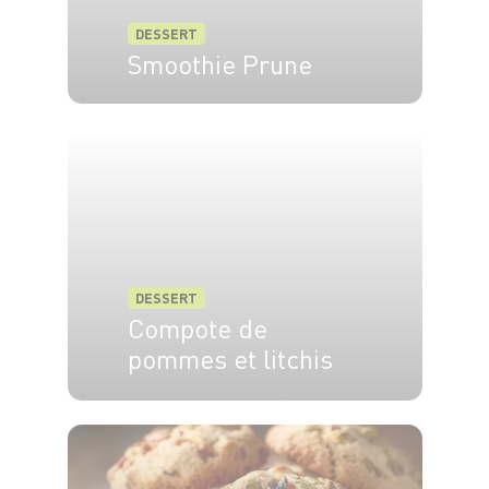
DESSERT
Smoothie Prune
2 pers.
15 min
DESSERT
Compote de
pommes et litchis
4 pers.
15 min
15 min