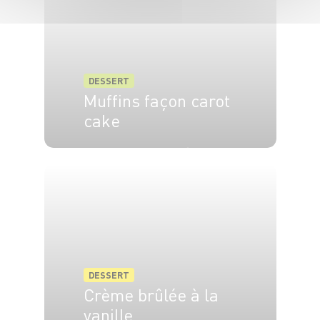
DESSERT
Muffins façon carot
cake
8 pers.
25 min
20 min
DESSERT
Crème brûlée à la
vanille