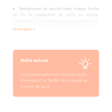
Badigeonnez de beurre fondu chaque feuille
de filo et saupoudrez de sucre en poudre.
Superposez 2 feuilles l’une sur l’autre et
déposez-les dans des moules à tarte individuels.
En lire plus
Déposez au centre des lamelles de pommes.
Badigeonnez de beurre et saupoudrez de sucre.
Rabattez vers le centre le surplus de pâte en
formant des plis et badigeonnez avec le restant
Notre astuce
de beurre. Glissez des tranches de pommes.
Sucrez à nouveau. Enfournez pendant 30 à 35
Vous pouvez autrement réserver un peu
min.
d’Armagnac* et flamber la croustade au
moment de servir.
En cours de cuisson, recouvrez de papier
sulfurisé afin que la pâte ne colore pas trop. À la
sortie du four, servez aussitôt avec une boule de
glace vanille.