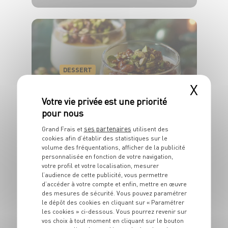
4 pers.
30 min
20 min
DESSERT
Panna cotta au
X
miel, pistache et
amandes
caramélisées
ses partenaires
Grand Frais et
utilisent des
cookies afin d’établir des statistiques sur le
volume des fréquentations, afficher de la publicité
4 pers.
20 min
5 min
personnalisée en fonction de votre navigation,
votre profil et votre localisation, mesurer
l’audience de cette publicité, vous permettre
d’accéder à votre compte et enfin, mettre en œuvre
des mesures de sécurité. Vous pouvez paramétrer
le dépôt des cookies en cliquant sur « Paramétrer
les cookies » ci-dessous. Vous pourrez revenir sur
vos choix à tout moment en cliquant sur le bouton