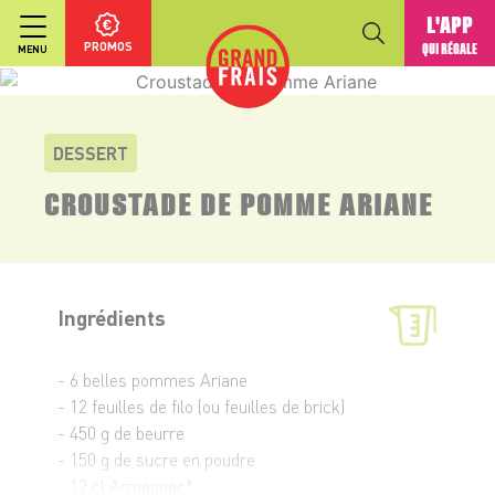
L'APP
PROMOS
QUI RÉGALE
MENU
DESSERT
CROUSTADE DE POMME ARIANE
Ingrédients
- 6 belles pommes Ariane
- 12 feuilles de filo (ou feuilles de brick)
- 450 g de beurre
- 150 g de sucre en poudre
- 12 cl Armagnac*