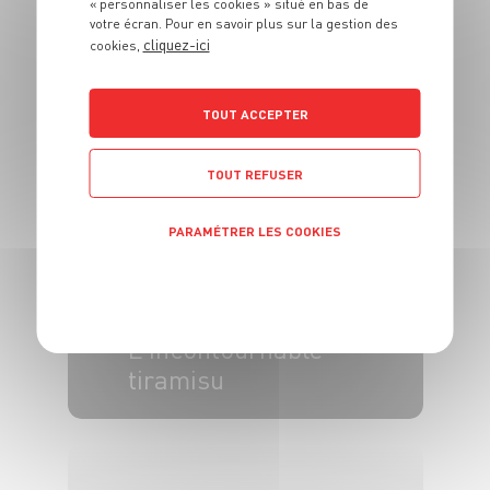
« personnaliser les cookies » situé en bas de
DESSERT
votre écran. Pour en savoir plus sur la gestion des
cliquez-ici
Citrons givrés au
cookies,
basilic
TOUT ACCEPTER
4 pers.
20 min
TOUT REFUSER
PARAMÉTRER LES COOKIES
POLITIQUE DE CONFIDENTIALITÉ
DESSERT
L'incontournable
tiramisu
6 pers.
25 min