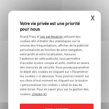
4 pers.
40 min
25 min
X
ENTRÉE
Bruschetta aux
ses partenaires
Grand Frais et
utilisent des
cookies afin d’établir des statistiques sur le
olives, tomates
volume des fréquentations, afficher de la publicité
séchées et fromage
personnalisée en fonction de votre navigation,
votre profil et votre localisation, mesurer
frais
l’audience de cette publicité, vous permettre
d’accéder à votre compte et enfin, mettre en œuvre
des mesures de sécurité. Vous pouvez paramétrer
4 pers.
10 min
5 min
le dépôt des cookies en cliquant sur « Paramétrer
les cookies » ci-dessous. Vous pourrez revenir sur
vos choix à tout moment en cliquant sur le bouton
« personnaliser les cookies » situé en bas de
votre écran. Pour en savoir plus sur la gestion des
cliquez-ici
cookies,