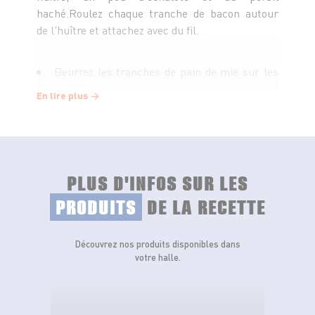
haché.Roulez chaque tranche de bacon autour
de l'huître et attachez avec du fil.
Beurrez les tranches de pain de mie sur les
deux côtés.
En lire plus
Mettez le pain dans plat à gratin et posez les
rouleaux de bacon, arrosez de l'eau des huîtres
passées, parsemez de noisettes de beurre et
PLUS D'INFOS SUR LES
passer 10 min au four vif.
PRODUITS
DE LA RECETTE
Dressez sur un plat et garnissez avec des brins de persil et
des quartiers de citrons.
Découvrez nos produits disponibles dans
votre halle.