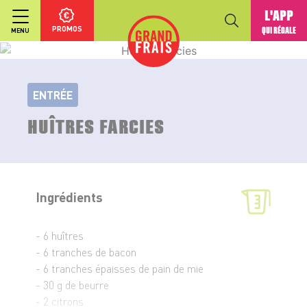
L'APP
PROMOS
QUI RÉGALE
MENU
ENTRÉE
HUÎTRES FARCIES
Ingrédients
- 6 huîtres
- 6 tranches de bacon
- 6 tranches épaisses de pain de mie
- 30 g de beurre
- 2 citrons