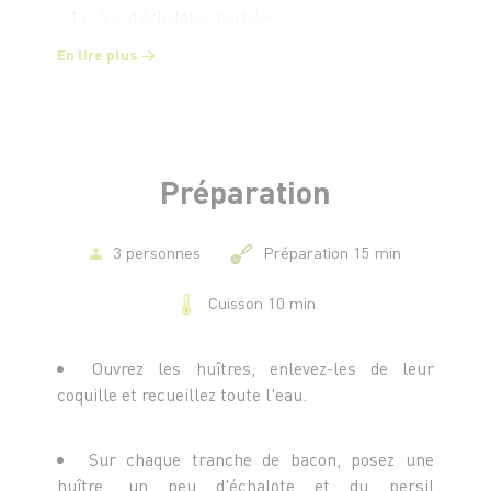
- 1 c. à c. d'échalotes hachées
- 1 petit bouquet de persil
En lire plus
Préparation
3 personnes
Préparation 15 min
Cuisson 10 min
Ouvrez les huîtres, enlevez-les de leur
coquille et recueillez toute l'eau.
Sur chaque tranche de bacon, posez une
huître, un peu d'échalote et du persil