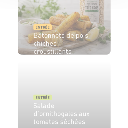
ENTRÉE
Bâtonnets de pois
chiches
croustillants
ENTRÉE
Salade
d'ornithogales aux
tomates séchées