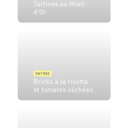
Tartines au Mont-
d'Or
8 pers.
5 min
10 min
ENTRÉE
Bricks à la ricotta
et tomates séchées
4 pers.
10 min
20 min