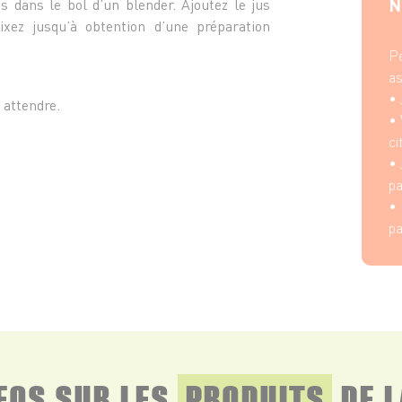
N
s dans le bol d’un blender. Ajoutez le jus
mixez jusqu’à obtention d’une préparation
Pe
as
• 
 attendre.
• 
ci
• 
p
• 
pa
NFOS SUR LES
PRODUITS
DE L