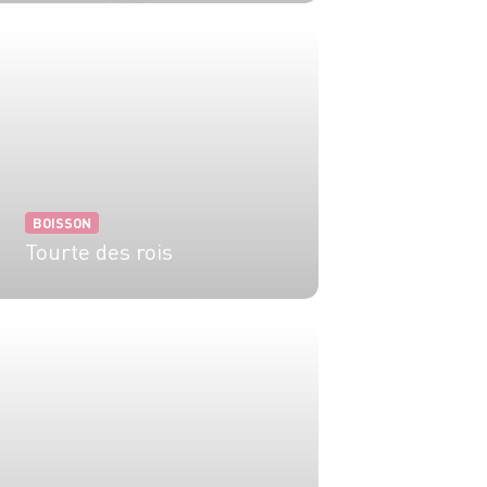
5 min
20 min
BOISSON
Tourte des rois
6 pers.
25 min
40 min