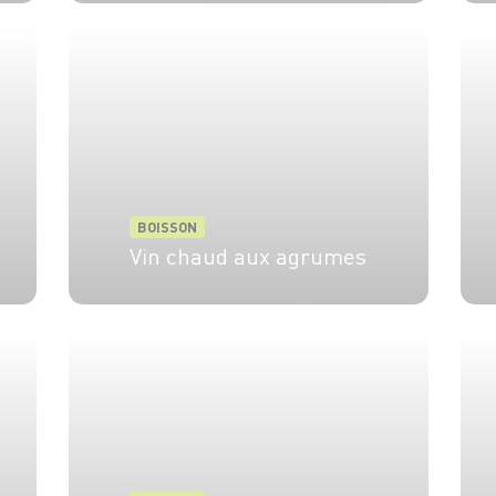
2 pers.
5 min
BOISSON
Vin chaud aux agrumes
6 pers.
20 min
30 min