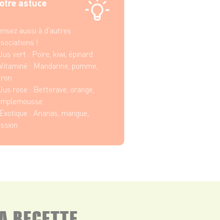
otre astuce
nsez aussi à d'autres
sociations !
Jus vert : Poire, kiwi, épinard
Vitaminé : Mandarine, pomme,
tron
Jus rose : Betterave, orange,
amplemousse
Exotique : Ananas, mangue,
ssion
A RECETTE