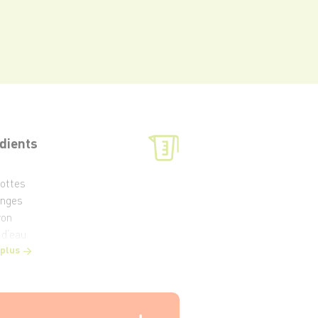
dients
rottes
anges
ron
 d’eau
 plus