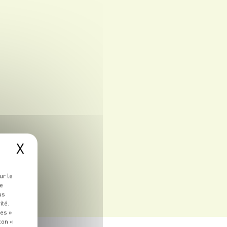
X
ur le
re
us
ité.
ies »
ton «