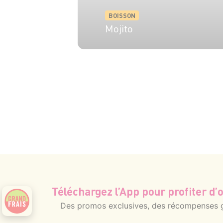
BOISSON
Mojito
1 pers.
5 min
Téléchargez l’App pour profiter d’o
Des promos exclusives, des récompenses gé