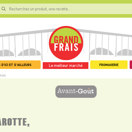
 D'ICI ET D'AILLEURS
FROMAGERIE
Le meilleur marché
TRON
AROTTE,