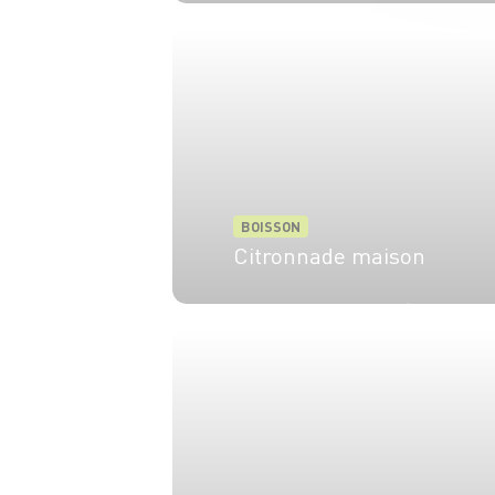
1 pers.
5 min
BOISSON
Citronnade maison
6 pers.
15 min
15 min