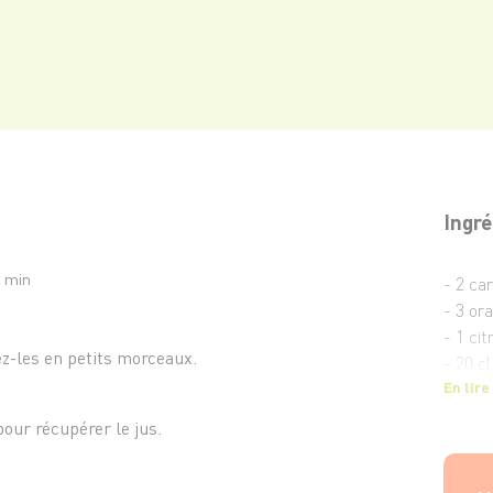
Ingré
5 min
- 2 ca
- 3 or
- 1 cit
z-les en petits morceaux.
- 20 cl
En lire
pour récupérer le jus.