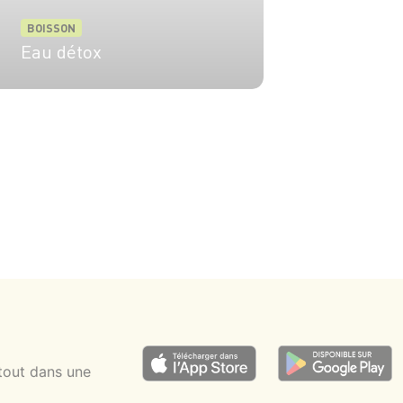
BOISSON
Eau détox
4 pers.
5 min
tout dans une