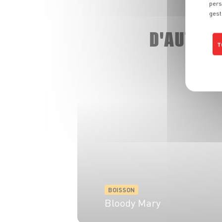
pers
gest
D'AUTRE
T
BOISSON
Bloody Mary