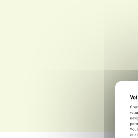
Gran
volu
navi
perm
Vous
ci-d