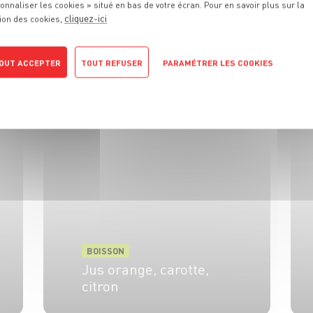
onnaliser les cookies » situé en bas de votre écran. Pour en savoir plus sur la
cliquez-ici
ion des cookies,
S
RECETTES
QUE
VOUS ALLEZ
OUT ACCEPTER
TOUT REFUSER
PARAMÉTRER LES COOKIES
POLITIQUE DE CONFIDENTIALITÉ
Découvrez toutes les recettes associées au même thème.
BOISSON
Jus orange, carotte,
citron