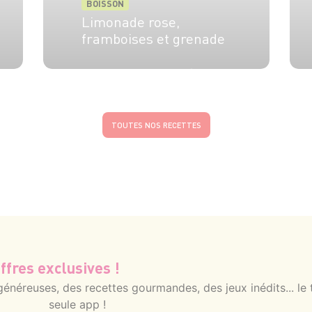
BOISSON
Limonade rose,
framboises et grenade
8 pers.
10 min
10 min
TOUTES NOS RECETTES
ffres exclusives !
néreuses, des recettes gourmandes, des jeux inédits... le 
seule app !