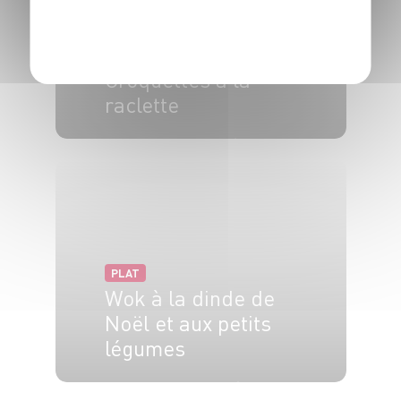
POLITIQUE DE CONFIDENTIALITÉ
PLAT
Croquettes à la
raclette
4 pers.
30 min
25 min
PLAT
Wok à la dinde de
Noël et aux petits
légumes
6 pers.
30 min.
15 min.