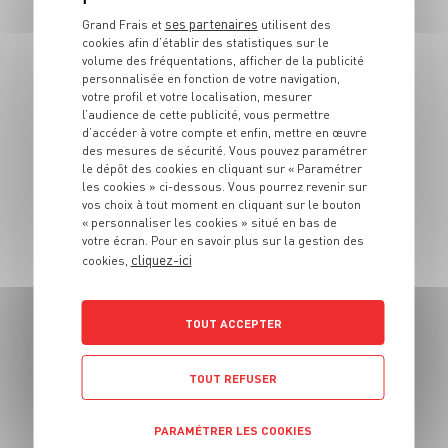
herbes
ses partenaires
Grand Frais et
utilisent des
cookies afin d’établir des statistiques sur le
volume des fréquentations, afficher de la publicité
4 pers.
20 min
3 min
personnalisée en fonction de votre navigation,
votre profil et votre localisation, mesurer
l’audience de cette publicité, vous permettre
d’accéder à votre compte et enfin, mettre en œuvre
des mesures de sécurité. Vous pouvez paramétrer
le dépôt des cookies en cliquant sur « Paramétrer
les cookies » ci-dessous. Vous pourrez revenir sur
vos choix à tout moment en cliquant sur le bouton
« personnaliser les cookies » situé en bas de
votre écran. Pour en savoir plus sur la gestion des
cliquez-ici
cookies,
PLAT
Truite meunière
TOUT ACCEPTER
4 pers.
15 min
10 min
TOUT REFUSER
PARAMÉTRER LES COOKIES