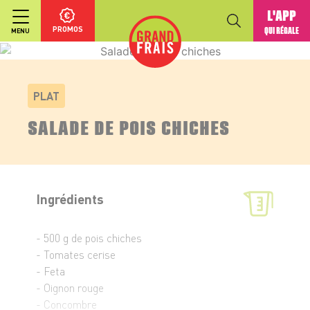
L'APP
PROMOS
QUI RÉGALE
MENU
PLAT
SALADE DE POIS CHICHES
Ingrédients
- 500 g de pois chiches
- Tomates cerise
- Feta
- Oignon rouge
- Concombre