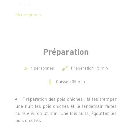
- Persil
- Huile d’olive
En lire plus
- Jus de citron
- Sel et poivre
Préparation
4 personnes
Préparation 15 min
Cuisson 35 min
Préparation des pois chiches : faites tremper
une nuit les pois chiches et le lendemain faites
cuire environ 35 min. Une fois cuits, égouttez les
pois chiches.