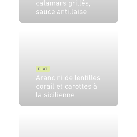
calamars grillés,
sauce antillaise
4 pers.
20 min
5 min
PLAT
Arancini de lentilles
corail et carottes à
la sicilienne
6 pers.
30 min
15 min