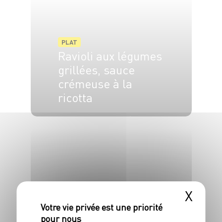
PLAT
Ravioli aux légumes
grillées, sauce
crémeuse à la
ricotta
4 pers.
10 min
5 min
X
PLAT
Pancakes aux
poireaux et aux