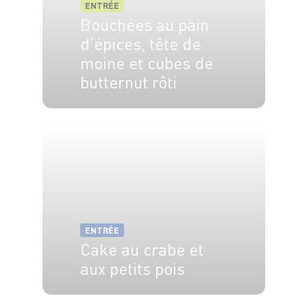
ENTRÉE
Bouchées au pain
d’épices, tête de
moine et cubes de
butternut rôti
4 pers.
15 min
15 min
ENTRÉE
Cake au crabe et
aux petits pois
6 pers.
30 min
45 min