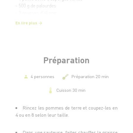
- 500 g de palourdes
- 3 gousses d’ail noir
- 6 c. à s. d’huile de noisettes
En lire plus
- 3 c. à s. de vinaigre balsamique
Préparation
4 personnes
Préparation 20 min
Cuisson 30 min
Rincez les pommes de terre et coupez-les en
4 ou en 8 selon leur taille.
Dans une sauteuse, faites chauffer la graisse