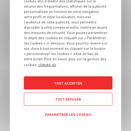
cookies afin d’établir des statistiques sur le
gras et gambas en
volume des fréquentations, afficher de la publicité
croûte
personnalisée en fonction de votre navigation,
votre profil et votre localisation, mesurer
l’audience de cette publicité, vous permettre
8 pers.
35 min
15 min
d’accéder à votre compte et enfin, mettre en œuvre
des mesures de sécurité. Vous pouvez paramétrer
le dépôt des cookies en cliquant sur « Paramétrer
les cookies » ci-dessous. Vous pourrez revenir sur
vos choix à tout moment en cliquant sur le bouton
« personnaliser les cookies » situé en bas de
votre écran. Pour en savoir plus sur la gestion des
cliquez-ici
cookies,
ENTRÉE
TOUT ACCEPTER
Soufflé aux carottes
TOUT REFUSER
6 pers.
20 min
40 min
PARAMÉTRER LES COOKIES
POLITIQUE DE CONFIDENTIALITÉ