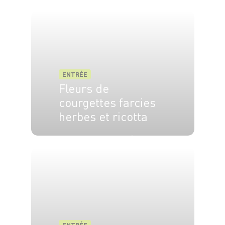
6 pers.
20 min.
30 min.
ENTRÉE
Fleurs de
courgettes farcies
herbes et ricotta
4 pers.
20 min
15 min