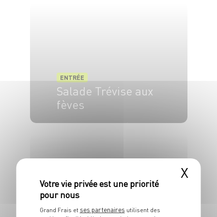
ENTRÉE
Salade Trévise aux
fèves
6 pers.
35 min
2 min
X
ENTRÉE
Chantilly de foie
ses partenaires
Grand Frais et
utilisent des