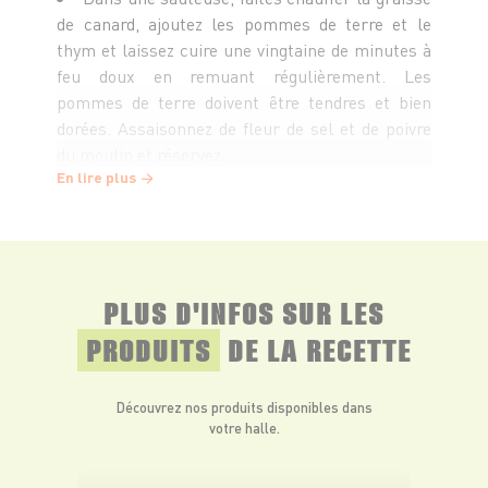
de canard, ajoutez les pommes de terre et le
thym et laissez cuire une vingtaine de minutes à
feu doux en remuant régulièrement. Les
pommes de terre doivent être tendres et bien
dorées. Assaisonnez de fleur de sel et de poivre
du moulin et réservez.
En lire plus
Rincez et épluchez les asperges, coupez-les
en tronçons de 5 cm. Portez un grand volume
d’eau salée à ébullition, ajoutez les tronçons
d’asperges et faites cuire pendant 5 min.
PLUS D'INFOS SUR LES
Égouttez puis plongez-les dans un grand
PRODUITS
DE LA RECETTE
saladier d’eau froide pour stopper la cuisson.
Découvrez nos produits disponibles dans
Préparez la vinaigrette. Emultionnez l’huile
votre halle.
de noisette, le vinaigre balsamique et la chair
d’ail noir.