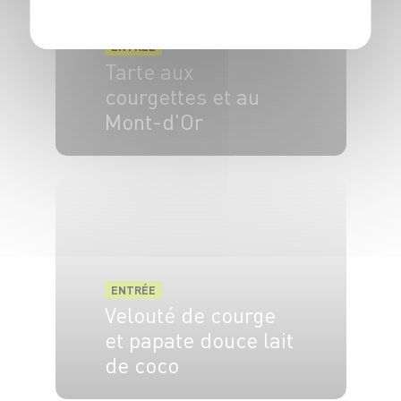
ENTRÉE
Tarte aux
courgettes et au
Mont-d'Or
2 pers.
10 min
20 min
ENTRÉE
Velouté de courge
et papate douce lait
de coco