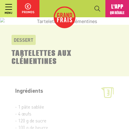
L'APP
PROMOS
QUI RÉGALE
MENU
DESSERT
TARTELETTES AUX
CLÉMENTINES
Ingrédients
- 1 pâte sablée
- 4 œufs
- 120 g de sucre
- 100 g de beurre