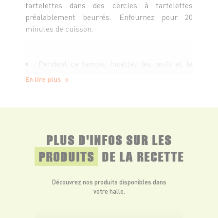
tartelettes dans des cercles à tartelettes
préalablement beurrés. Enfournez pour 20
minutes de cuisson.
Pendant ce temps, fouettez les œufs et le
sucre. Ajoutez le beurre coupé en morceaux, le
En lire plus
jus et les zestes des clémentines et du citron.
Placez le récipient dans un bainmarie
frémissant et fouettez le mélange pendant 15 à
PLUS D'INFOS SUR LES
20 minutes jusqu’à ce que la préparation
PRODUITS
DE LA RECETTE
épaississe. Coulez le curd aux clémentines dans
les fonds de tarte et laissez prendre au frais au
moins deux heures.
Découvrez nos produits disponibles dans
votre halle.
Préparez la meringue. Dans la cuve d’un