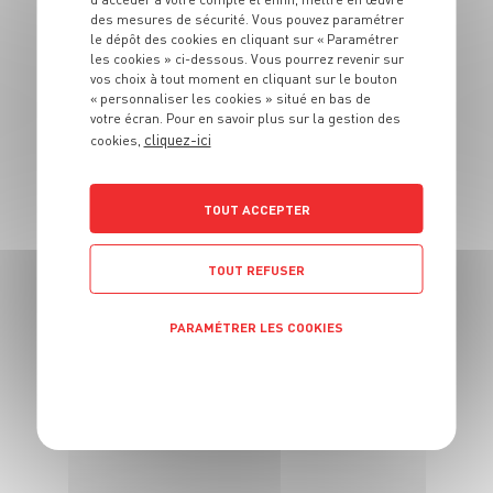
DESSERT
des mesures de sécurité. Vous pouvez paramétrer
Cheesecake au
le dépôt des cookies en cliquant sur « Paramétrer
les cookies » ci-dessous. Vous pourrez revenir sur
spéculoos et kiwis
vos choix à tout moment en cliquant sur le bouton
« personnaliser les cookies » situé en bas de
votre écran. Pour en savoir plus sur la gestion des
8 pers.
40 min
cliquez-ici
cookies,
TOUT ACCEPTER
TOUT REFUSER
DESSERT
PARAMÉTRER LES COOKIES
Petits soufflés au
citron
POLITIQUE DE CONFIDENTIALITÉ
4 pers.
30 min
30 min