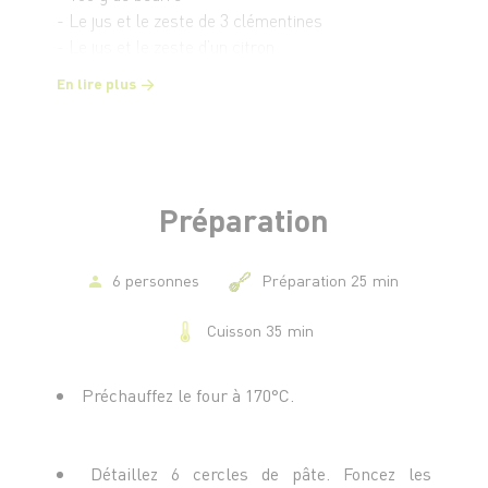
- Le jus et le zeste de 3 clémentines
- Le jus et le zeste d’un citron
En lire plus
Pour la meringue
- 2 blancs d’œufs
- 60 g de sucre
- 60 g de sucre glace
Préparation
6 personnes
Préparation 25 min
Cuisson 35 min
Préchauffez le four à 170°C.
Détaillez 6 cercles de pâte. Foncez les