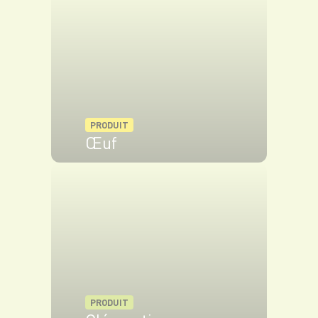
robot, fouettez les blanc d’œufs et versez petit à
petit le sucre et le sucre glace. Continuez de
fouetter jusqu’à l’obtention d’un bec d’oiseau.
Pochez la meringue sur le curd clémentines
et terminez en la colorant légèrement au
chalumeau.
PRODUIT
Œuf
VOIR LE PRODUIT
PRODUIT