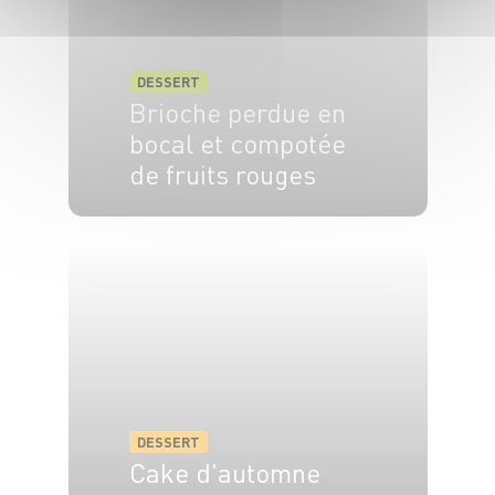
DESSERT
Brioche perdue en
bocal et compotée
de fruits rouges
4 pers.
15 min
10 min
DESSERT
Cake d'automne