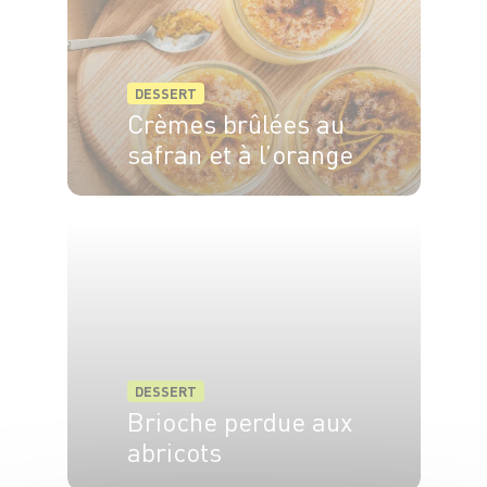
DESSERT
Crèmes brûlées au
safran et à l’orange
6 pers.
20min
50min
DESSERT
Brioche perdue aux
abricots