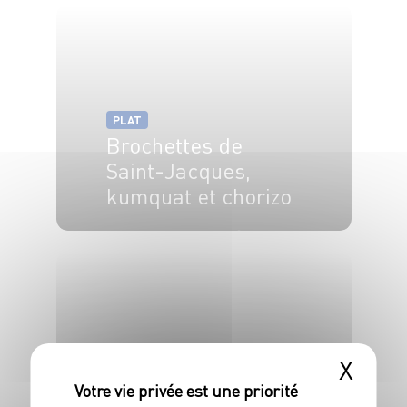
PLAT
Brochettes de
Saint-Jacques,
kumquat et chorizo
4 pers.
20 min
5 min
X
PLAT