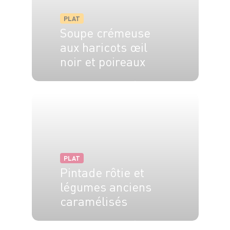
PLAT
Soupe crémeuse
aux haricots œil
noir et poireaux
4 pers.
15 min
30 min
PLAT
Pintade rôtie et
légumes anciens
caramélisés
6 pers.
30 min
3h