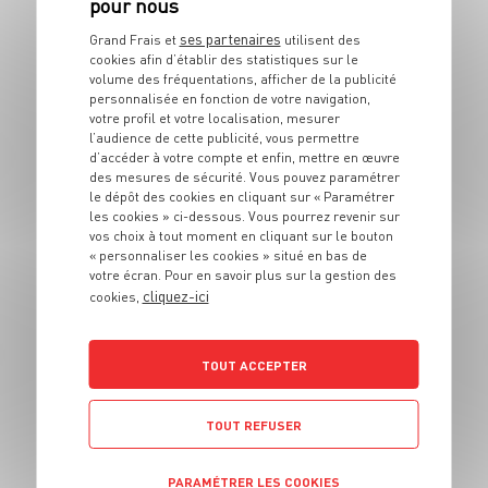
Bagels au brie et
chutney de poires
ses partenaires
Grand Frais et
utilisent des
cookies afin d’établir des statistiques sur le
volume des fréquentations, afficher de la publicité
4 pers.
20 min
20 min
personnalisée en fonction de votre navigation,
votre profil et votre localisation, mesurer
l’audience de cette publicité, vous permettre
d’accéder à votre compte et enfin, mettre en œuvre
des mesures de sécurité. Vous pouvez paramétrer
le dépôt des cookies en cliquant sur « Paramétrer
les cookies » ci-dessous. Vous pourrez revenir sur
vos choix à tout moment en cliquant sur le bouton
« personnaliser les cookies » situé en bas de
votre écran. Pour en savoir plus sur la gestion des
PLAT
cliquez-ici
cookies,
Fajitas bœuf mariné
et poivrons grillés
TOUT ACCEPTER
4 pers.
10
10 min
TOUT REFUSER
PARAMÉTRER LES COOKIES