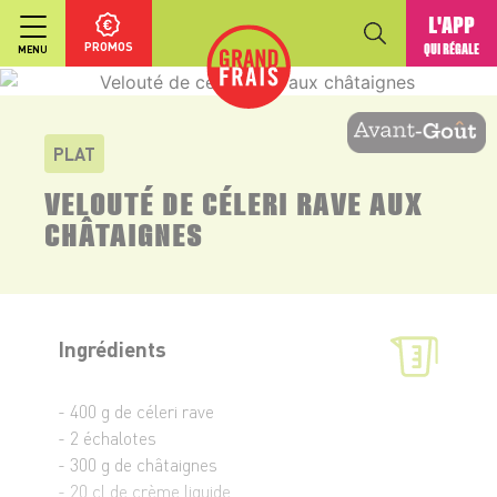
L'APP
PROMOS
QUI RÉGALE
MENU
PLAT
VELOUTÉ DE CÉLERI RAVE AUX
CHÂTAIGNES
Ingrédients
- 400 g de céleri rave
- 2 échalotes
- 300 g de châtaignes
- 20 cl de crème liquide