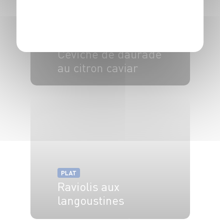
POLITIQUE DE CONFIDENTIALITÉ
PLAT
Ceviche de daurade
au citron caviar
4 pers.
15 min
PLAT
Raviolis aux
langoustines