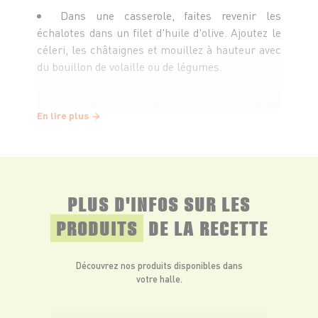
Dans une casserole, faites revenir les
échalotes dans un filet d'huile d'olive. Ajoutez le
céleri, les châtaignes et mouillez à hauteur avec
du bouillon de volaille ou de légumes.
Laissez cuire à feu moyen pendant 35
En lire plus
minutes environ afin que le céleri rave soit
fondant.
Pendant ce temps, coupez le pain en cubes
PLUS D'INFOS SUR LES
et faites-les dorer dans une poêle avec le beurre.
PRODUITS
DE LA RECETTE
Mixez les légumes avec la crème et
assaisonnez de sel et de poivre.
Découvrez nos produits disponibles dans
votre halle.
Servez le velouté avec les croutons maison.