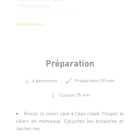
- 10 g de beurre
- Bouillon de volaille / légumes
- 1/2 baguette
En lire plus
Préparation
4 personnes
Préparation 20 min
Cuisson 35 min
Rincez le céleri rave à l'eau claire. Coupez le
céleri en morceaux. Epluchez les échalotes et
hachez-les.