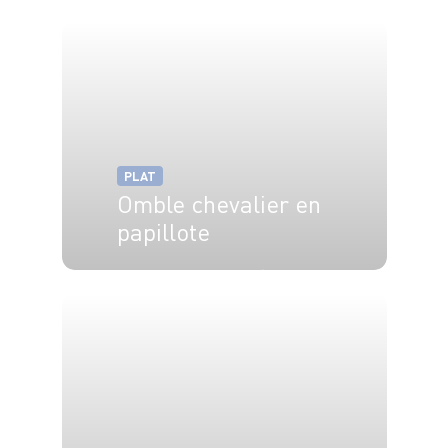
4 pers.
10 min
2 min
PLAT
Omble chevalier en
papillote
4 pers.
20 min
30 min