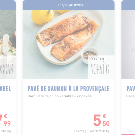
DU 04/08 AU 09/08
ÉLEVÉ EN
ASCAR
NORVÈGE
LABEL
PAVÉ DE SAUMON À LA PROVENÇALE
PAV
Barquette de poids variable - x2 pavés
Barqu
7
5
€
€
99
50
€63 le kg
Les 250 g - Soit 21€99 le kg