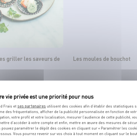
tes griller les saveurs de
Les moules de bouchot
TOUT VOIR
ses partenaires
d Frais et
utilisent des cookies afin d’établir des statistiques s
me des fréquentations, afficher de la publicité personnalisée en fonction de vot
gation, votre profil et votre localisation, mesurer l’audience de cette publicité, vo
ettre d’accéder à votre compte et enfin, mettre en œuvre des mesures de sécur
 pouvez paramétrer le dépôt des cookies en cliquant sur « Paramétrer les cook
TS
DE VOTRE POISSONNIER
essous. Vous pourrez revenir sur vos choix à tout moment en cliquant sur le bou