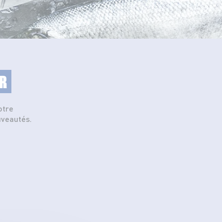
R
otre
uveautés.