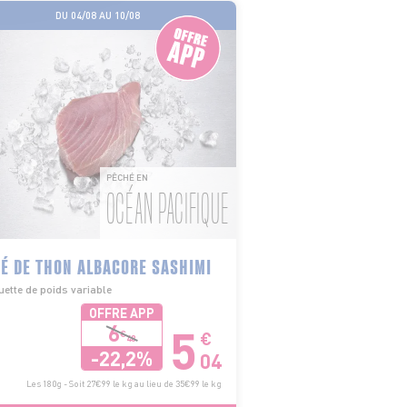
DU 04/08 AU 10/08
PÊCHÉ EN
OCÉAN PACIFIQUE
É DE THON ALBACORE SASHIMI
ette de poids variable
OFFRE APP
5
6
€
€
48
-22,2%
04
Les 180g - Soit 27€99 le kg au lieu de 35€99 le kg