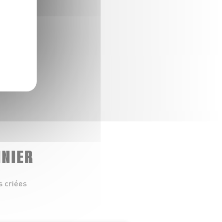
NNIER
s criées