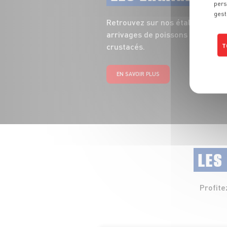
pers
gest
Retrouvez sur nos étals toute la
arrivages de poissons entiers, fi
crustacés.
T
EN SAVOIR PLUS
LES
Profite