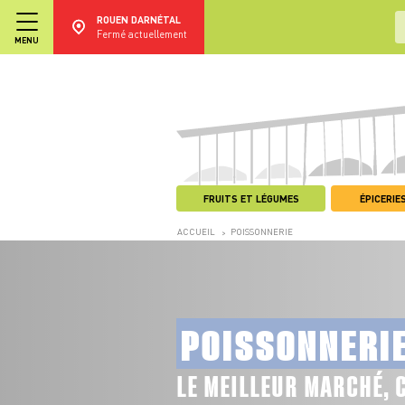
ROUEN DARNÉTAL
Fermé actuellement
MENU
FRUITS ET LÉGUMES
ÉPICERIES
ACCUEIL
POISSONNERIE
>
POISSONNERI
LE MEILLEUR MARCHÉ, 