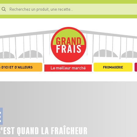
 D'ICI ET D'AILLEURS
FROMAGERIE
Le meilleur marché
E
C'EST QUAND LA FRAÎCHEUR