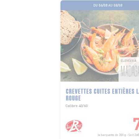
DU 06/08 AU 08/08
ÉLEVÉES À
MADAG
CREVETTES CUITES ENTIÈRES 
ROUGE
Calibre 40/60
la barquette de 300 g - Soit 26