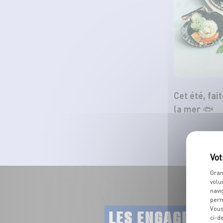
Cet été, fai
la mer 🐟
Gran
volu
navi
perm
Vous
LES ENGAGEMEN
ci-d