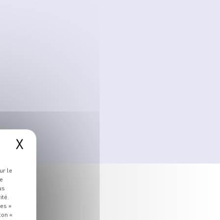
X
ur le
re
us
ité.
ies »
ton «