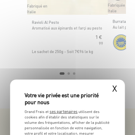
Fabriquée en
Fabriqué en
Italie
Italie
Burrata di A
Ravioli Al Pesto
Au lait past
Aromatisé aux épinards et farçi au pesto
1
€
99
Le 
Le sachet de 250g - Soit 7€96 le kg
X
TOUTES NOS PROMOTIONS
ses partenaires
Grand Frais et
utilisent des
cookies afin d’établir des statistiques sur le
volume des fréquentations, afficher de la publicité
personnalisée en fonction de votre navigation,
votre profil et votre localisation, mesurer