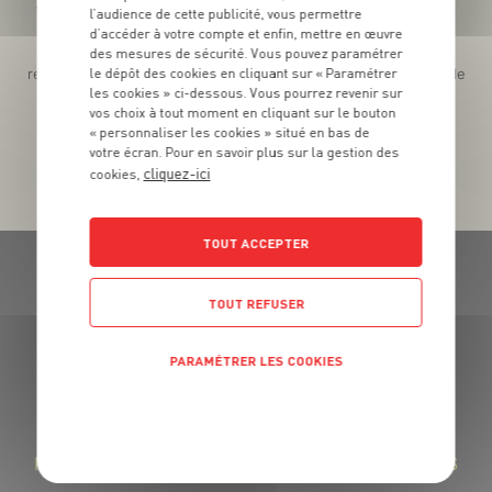
Téléchargez l’App pour profiter d’offres exclusives !
l’audience de cette publicité, vous permettre
d’accéder à votre compte et enfin, mettre en œuvre
Des promos exclusives, des récompenses généreuses, des
des mesures de sécurité. Vous pouvez paramétrer
le dépôt des cookies en cliquant sur « Paramétrer
recettes gourmandes, des jeux inédits... le tout dans une seule
les cookies » ci-dessous. Vous pourrez revenir sur
app !
vos choix à tout moment en cliquant sur le bouton
« personnaliser les cookies » situé en bas de
votre écran. Pour en savoir plus sur la gestion des
cliquez-ici
cookies,
TOUT ACCEPTER
TOUT REFUSER
GRAND FRAIS, LE MEILLEUR
PARAMÉTRER LES COOKIES
MARCHÉ PRÈS DE CHEZ VOUS
POLITIQUE DE CONFIDENTIALITÉ
LA FROMAGERIE GRAND FRAIS : DES FROMAGES
RÉGIONAUX SAVOUREUX ET DES LAITAGES FRAIS