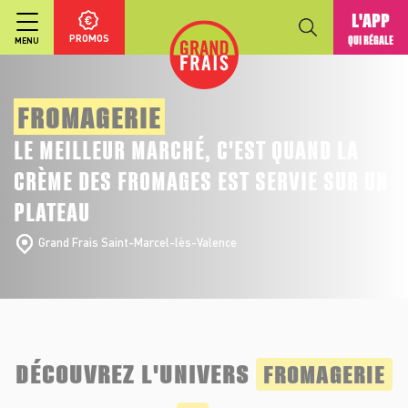
L'APP
PROMOS
QUI RÉGALE
MENU
FROMAGERIE
LE MEILLEUR MARCHÉ, C'EST QUAND LA
CRÈME DES FROMAGES EST SERVIE SUR UN
PLATEAU
Grand Frais Saint-Marcel-lès-Valence
DÉCOUVREZ L'UNIVERS
FROMAGERIE