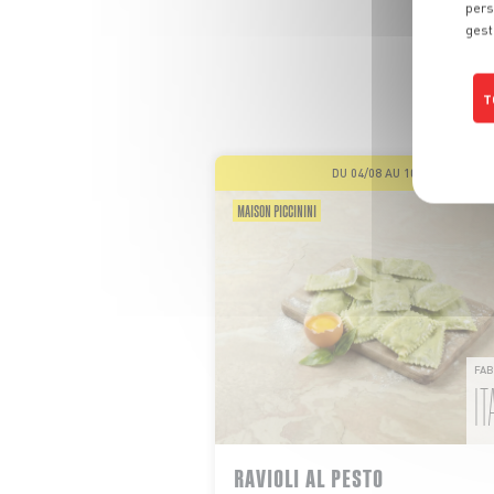
LE
pers
gest
Même s
T
DU 04/08 AU 10/08
MAISON PICCININI
FAB
IT
RAVIOLI AL PESTO