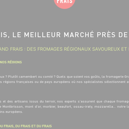
IS, LE MEILLEUR MARCHÉ PRÈS DE
ND FRAIS : DES FROMAGES RÉGIONAUX SAVOUREUX ET 
 NOS RÉGIONS
eaux ? Plutôt camembert ou comté ? Quels que soient vos goûts, la fromagerie Gr
es régions françaises ou de pays européens où nos spécialistes sélectionnent 
s et des artisans issus du terroir, nos experts s’assurent que chaque fromage
de Montbrisson, mont d’or, morbier, beaufort, ossau-iraty, mozzarella… notre
sins européens.
U FRAIS, DU FRAIS ET DU FRAIS