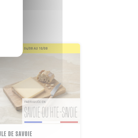
GER
 de nos
DU 04/08 AU 10/08
FABRIQUÉE EN
SAVOIE OU HTE-SAVOIE
LE DE SAVOIE