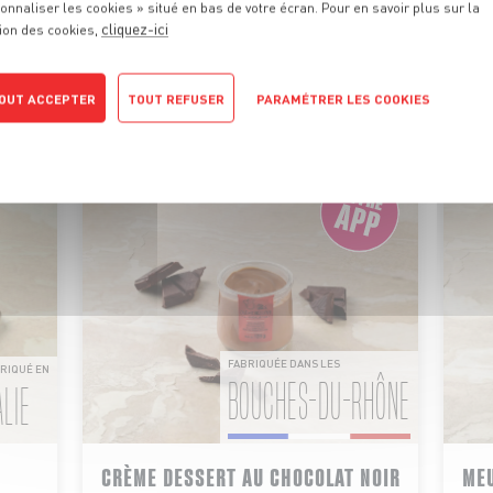
S PROMOTIONS
DE VOTRE FROMA
onnaliser les cookies » situé en bas de votre écran. Pour en savoir plus sur la
cliquez-ici
ion des cookies,
i nos fromages coulants sont à déguster en hiver, bénéficiez
prix fondants toute l’année !
OUT ACCEPTER
TOUT REFUSER
PARAMÉTRER LES COOKIES
POLITIQUE DE CONFIDENTIALITÉ
DU 04/08 AU 10/08
FABRIQUÉE DANS LES
RIQUÉ EN
BOUCHES-DU-RHÔNE
ALIE
CRÈME DESSERT AU CHOCOLAT NOIR
MEU