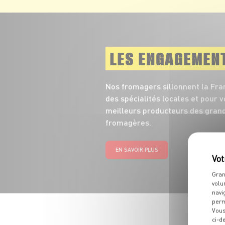
LES ENGAGEMEN
Nos fromagers sillonnent la Fra
des spécialités locales et pour 
meilleurs producteurs des grand
fromagères.
EN SAVOIR PLUS
Gran
volu
navi
perm
Vous
ci-d