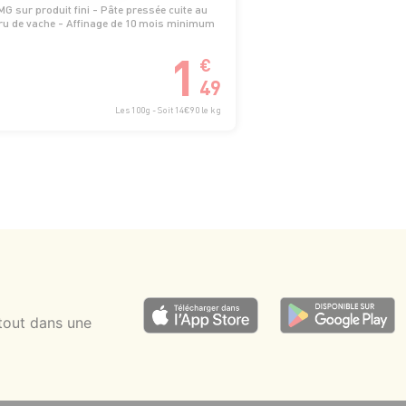
G sur produit fini - Pâte pressée cuite au
cru de vache - Affinage de 10 mois minimum
1
€
49
Les 100g - Soit 14€90 le kg
tout dans une