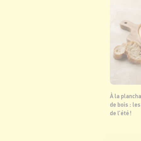
À la planch
de bois : le
de l’été !