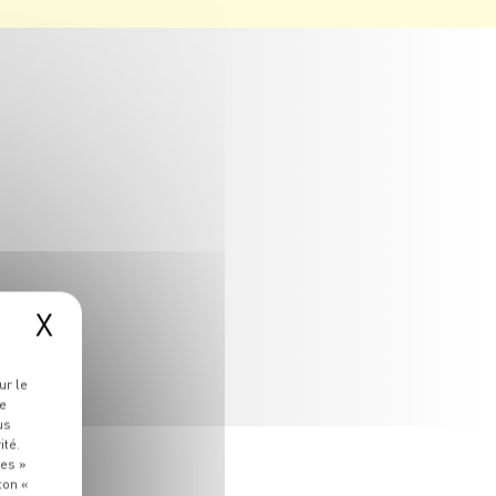
X
ur le
re
us
ité.
ies »
ton «