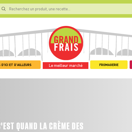
 D'ICI ET D'AILLEURS
FROMAGERIE
Le meilleur marché
C'EST QUAND LA CRÈME DES