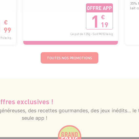
35% M
OFFRE APP
lait 
1
€
1
€
19
99
Le pot de 125g - Soit 9€52 le kg
€96 le kg
TOUTES NOS PROMOTIONS
ffres exclusives !
néreuses, des recettes gourmandes, des jeux inédits... le 
seule app !