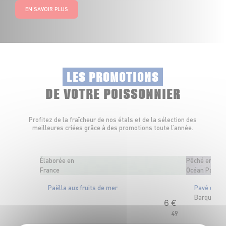
EN SAVOIR PLUS
LES PROMOTIONS
DE VOTRE POISSONNIER
Profitez de la fraîcheur de nos étals et de la sélection des
meilleures criées grâce à des promotions toute l’année.
Élaborée en
Pêché en
France
Océan Pacifiq
Paëlla aux fruits de mer
Pavé de th
Barquette 
6
€
49