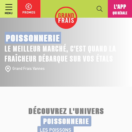
L'APP
PROMOS
QUI RÉGALE
MENU
POISSONNERIE
LE MEILLEUR MARCHÉ, C'EST QUAND LA
FRAÎCHEUR DÉBARQUE SUR VOS ÉTALS
Grand Frais Vannes
DÉCOUVREZ L'UNIVERS
POISSONNERIE
LES POISSONS