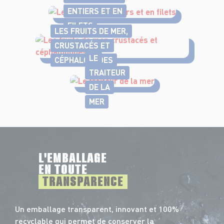
ENTIERS ET EN
FILETS
LES FRUITS DE MER,
CRUSTACÉS ET
LE
CÉPHALOPODES
TRAITEUR
DE LA
MER
L'EMBALLAGE
EN TOUTE
TRANSPARENCE
Un emballage transparent, innovant et 100%
recyclable qui permet de conserver la