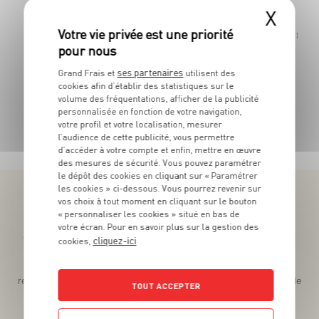
La barquette de 800g - Soit 8€11 le Kg
X
Les 180g -
ses partenaires
Grand Frais et
utilisent des
cookies afin d’établir des statistiques sur le
volume des fréquentations, afficher de la publicité
personnalisée en fonction de votre navigation,
TOUTES NOS PROMOTIONS
votre profil et votre localisation, mesurer
l’audience de cette publicité, vous permettre
d’accéder à votre compte et enfin, mettre en œuvre
des mesures de sécurité. Vous pouvez paramétrer
le dépôt des cookies en cliquant sur « Paramétrer
les cookies » ci-dessous. Vous pourrez revenir sur
vos choix à tout moment en cliquant sur le bouton
« personnaliser les cookies » situé en bas de
votre écran. Pour en savoir plus sur la gestion des
cliquez-ici
Téléchargez l’App pour profiter d’offres exclusives !
cookies,
Des promos exclusives, des récompenses généreuses, des
recettes gourmandes, des jeux inédits... le tout dans une seule
TOUT ACCEPTER
app !