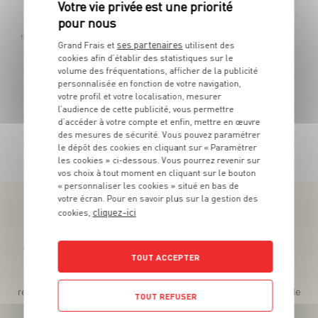
5
€
-22,2%
04
Les 180g - Soit 27€99 le kg au lieu de 35€99 le kg
ses partenaires
Grand Frais et
utilisent des
cookies afin d’établir des statistiques sur le
volume des fréquentations, afficher de la publicité
personnalisée en fonction de votre navigation,
votre profil et votre localisation, mesurer
l’audience de cette publicité, vous permettre
d’accéder à votre compte et enfin, mettre en œuvre
TOUTES NOS PROMOTIONS
des mesures de sécurité. Vous pouvez paramétrer
le dépôt des cookies en cliquant sur « Paramétrer
les cookies » ci-dessous. Vous pourrez revenir sur
vos choix à tout moment en cliquant sur le bouton
« personnaliser les cookies » situé en bas de
votre écran. Pour en savoir plus sur la gestion des
cliquez-ici
cookies,
Téléchargez l’App pour profiter d’offres exclusives !
TOUT ACCEPTER
Des promos exclusives, des récompenses généreuses, des
recettes gourmandes, des jeux inédits... le tout dans une seule
TOUT REFUSER
app !