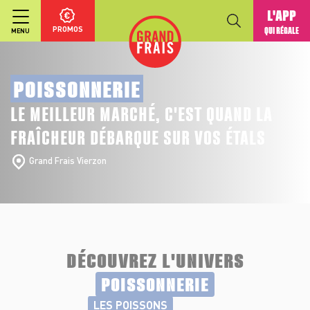
L'APP
PROMOS
QUI RÉGALE
MENU
POISSONNERIE
LE MEILLEUR MARCHÉ, C'EST QUAND LA
FRAÎCHEUR DÉBARQUE SUR VOS ÉTALS
Grand Frais Vierzon
DÉCOUVREZ L'UNIVERS
POISSONNERIE
LES POISSONS