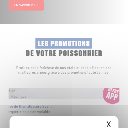
EN SAVOIR PLUS
LES PROMOTIONS
DE VOTRE POISSONNIER
Profitez de la fraîcheur de nos étals et de la sélection des
meilleures criées grâce à des promotions toute l’année.
Pêché en
Océan Pacifique
Pavé de thon albacore Sashimi
Barquette de poids variable
OFFRE APP
X
6
€
48