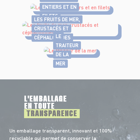
ENTIERS ET EN
FILETS
LES FRUITS DE MER,
CRUSTACÉS ET
LE
CÉPHALOPODES
TRAITEUR
DE LA
MER
L'EMBALLAGE
EN TOUTE
TRANSPARENCE
Un emballage transparent, innovant et 100%
recyclable qui permet de conserver la