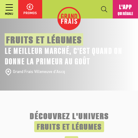
L'APP
PROMOS
QUI RÉGALE
MENU
FRUITS ET LÉGUMES
LE MEILLEUR MARCHÉ, C'EST QUAND ON
DONNE LA PRIMEUR AU GOÛT
Grand Frais Villeneuve d'Ascq
DÉCOUVREZ L'UNIVERS
FRUITS ET LÉGUMES