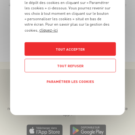
le dépôt des cookies en cliquant sur « Paramétrer
ce - Si acheté en lot de 2 - soit 1€60 le lot de 2 ou 0€90 la pièce achetée seule
les cookies » ci-dessous. Vous pourrez revenir sur
vos choix à tout moment en cliquant sur le bouton
« personnaliser les cookies » situé en bas de
votre écran. Pour en savoir plus sur la gestion des
cliquez-ici
cookies,
TOUTES NOS PROMOTIONS
TOUT ACCEPTER
TOUT REFUSER
PARAMÉTRER LES COOKIES
Téléchargez l’App pour profiter d’offres exclusives !
POLITIQUE DE CONFIDENTIALITÉ
Des promos exclusives, des récompenses généreuses, des
recettes gourmandes, des jeux inédits... le tout dans une seule
app !