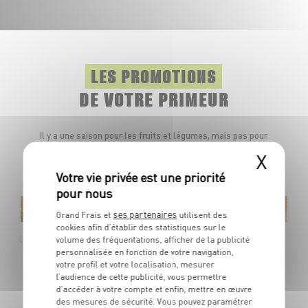
LES PROMOTIONS
DE VOTRE PRIMEUR
Il y a une saison pour les fruits et légumes, mais pas pour
les promotions.Toute l'année, retrouvez dans votre
X
marché des produits à prix frais.
ses partenaires
Grand Frais et
utilisent des
e-Zélande
cookies afin d’établir des statistiques sur le
SunGold
volume des fréquentations, afficher de la publicité
personnalisée en fonction de votre navigation,
rie 1 / Calibre 25
votre profil et votre localisation, mesurer
Jaune
l’audience de cette publicité, vous permettre
d’accéder à votre compte et enfin, mettre en œuvre
des mesures de sécurité. Vous pouvez paramétrer