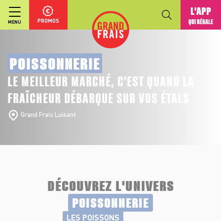
L'APP
PROMOS
QUI RÉGALE
MENU
POISSONNERIE
LE MEILLEUR MARCHÉ, C'EST QUAND LA
FRAÎCHEUR DÉBARQUE SUR VOS ÉTALS
Grand Frais Luisant
DÉCOUVREZ L'UNIVERS
POISSONNERIE
LES POISSONS