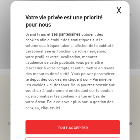
X
La barquette de 280 g - Soit 13€49 le kg
Les 160g -
ses partenaires
Grand Frais et
utilisent des
cookies afin d’établir des statistiques sur le
volume des fréquentations, afficher de la publicité
personnalisée en fonction de votre navigation,
TOUTES NOS PROMOTIONS
votre profil et votre localisation, mesurer
l’audience de cette publicité, vous permettre
d’accéder à votre compte et enfin, mettre en œuvre
des mesures de sécurité. Vous pouvez paramétrer
le dépôt des cookies en cliquant sur « Paramétrer
les cookies » ci-dessous. Vous pourrez revenir sur
vos choix à tout moment en cliquant sur le bouton
« personnaliser les cookies » situé en bas de
votre écran. Pour en savoir plus sur la gestion des
Téléchargez l’App pour profiter d’offres exclusives !
cliquez-ici
cookies,
Des promos exclusives, des récompenses généreuses, des
recettes gourmandes, des jeux inédits... le tout dans une seule
TOUT ACCEPTER
app !