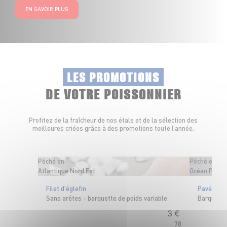
EN SAVOIR PLUS
LES PROMOTIONS
DE VOTRE POISSONNIER
Profitez de la fraîcheur de nos étals et de la sélection des
meilleures criées grâce à des promotions toute l’année.
Pêché en
Pêché en
Atlantique Nord Est
Océan Pacifi
Filet d'églefin
Pavé de t
Sans arêtes - barquette de poids variable
Barquette
3
€
78