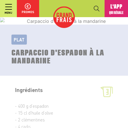
L'APP
PROMOS
QUI RÉGALE
MENU
PLAT
CARPACCIO D’ESPADON À LA
MANDARINE
Ingrédients
- 400 g d’espadon
- 15 cl d’huile d’olive
- 2 clémentines
- 4 radis