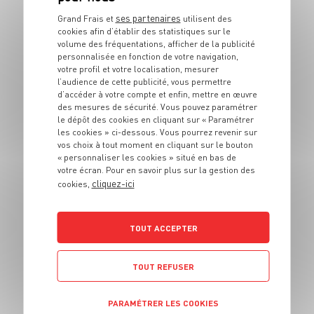
Risotto à la
ses partenaires
Grand Frais et
utilisent des
milanaise
cookies afin d’établir des statistiques sur le
volume des fréquentations, afficher de la publicité
personnalisée en fonction de votre navigation,
4 pers.
10 min
25 min
votre profil et votre localisation, mesurer
l’audience de cette publicité, vous permettre
d’accéder à votre compte et enfin, mettre en œuvre
des mesures de sécurité. Vous pouvez paramétrer
le dépôt des cookies en cliquant sur « Paramétrer
les cookies » ci-dessous. Vous pourrez revenir sur
vos choix à tout moment en cliquant sur le bouton
« personnaliser les cookies » situé en bas de
votre écran. Pour en savoir plus sur la gestion des
PLAT
cliquez-ici
cookies,
Crêpes à la viande
hachée
TOUT ACCEPTER
4 pers.
20 min
20 min
TOUT REFUSER
PARAMÉTRER LES COOKIES