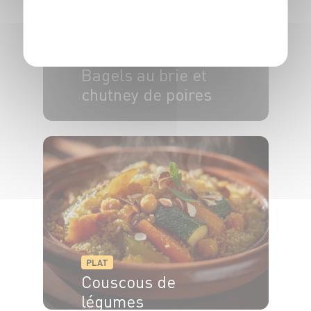
POLITIQUE DE CONFIDENTIALITÉ
PLAT
Bagels au brie et
chutney de poires
4 pers.
20 min
20 min
PLAT
Couscous de
légumes