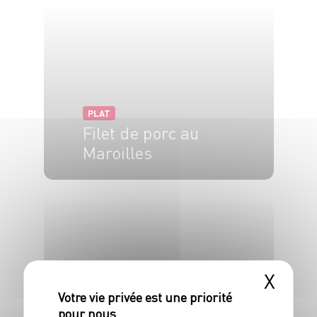
PLAT
Filet de porc au
Maroilles
6 pers.
10 min
20 min
X
PLAT