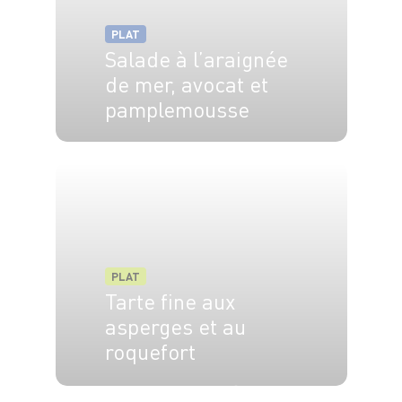
PLAT
Salade à l’araignée
de mer, avocat et
pamplemousse
4 pers.
10 min
PLAT
Tarte fine aux
asperges et au
roquefort
4 pers.
15 min
20 min