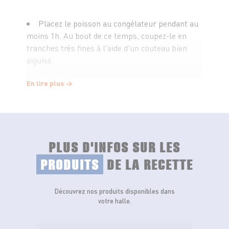
Placez le poisson au congélateur pendant au
moins 1h. Au bout de ce temps, coupez-le en
tranches très fines à l'aide d'un couteau bien
aiguisé.
En lire plus
Disposez les tranches d’espadon sur un
grand plat de service, assaisonnez de sel et
poivre puis ajoutez l'huile à la clémentine et le
jus de citron. Couvrez de film étirable et réservez
au frais au moins d'1h.
PLUS D'INFOS SUR LES
PRODUITS
DE LA RECETTE
Pendant ce temps, pelez les oignons, coupez
la courgette en fine brunoise et les radis en
Découvrez nos produits disponibles dans
rondelles très fines. Mélangez les légumes.
votre halle.
Épluchez les clémentines, prélevez les