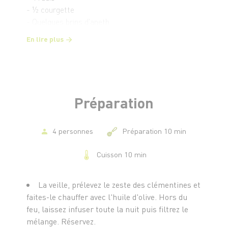
- ½ courgette
- Quelques brins d'aneth
- 2 petits oignons blancs
En lire plus
- Le jus de 2 citrons
- 1 pincée de baies roses
- Sel et poivre du moulin
Préparation
4 personnes
Préparation 10 min
Cuisson 10 min
La veille, prélevez le zeste des clémentines et
faites-le chauffer avec l'huile d'olive. Hors du
feu, laissez infuser toute la nuit puis filtrez le
mélange. Réservez.