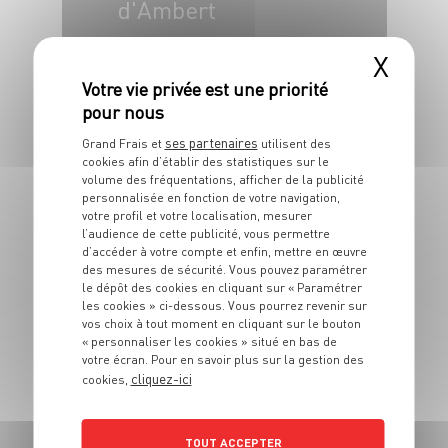
d'Ambert
X
4 pers.
20 min
30 min
ses partenaires
Grand Frais et
utilisent des
cookies afin d’établir des statistiques sur le
volume des fréquentations, afficher de la publicité
personnalisée en fonction de votre navigation,
votre profil et votre localisation, mesurer
ENTRÉE
l’audience de cette publicité, vous permettre
Ceviche de thon
d’accéder à votre compte et enfin, mettre en œuvre
des mesures de sécurité. Vous pouvez paramétrer
albacore
le dépôt des cookies en cliquant sur « Paramétrer
les cookies » ci-dessous. Vous pourrez revenir sur
vos choix à tout moment en cliquant sur le bouton
4 pers.
15 min
« personnaliser les cookies » situé en bas de
votre écran. Pour en savoir plus sur la gestion des
cliquez-ici
cookies,
TOUT ACCEPTER