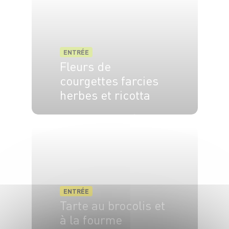
ENTRÉE
Fleurs de
courgettes farcies
herbes et ricotta
4 pers.
20 min
15 min
ENTRÉE
Tarte au brocolis et
à la fourme