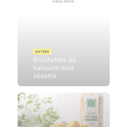
même thème.
ENTRÉE
Brochettes de
halloumi miel
sésame
4 pers.
20 min
5 min