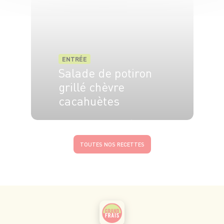
ENTRÉE
Salade de potiron
grillé chèvre
cacahuètes
2 pers.
10 min
2 min
TOUTES NOS RECETTES