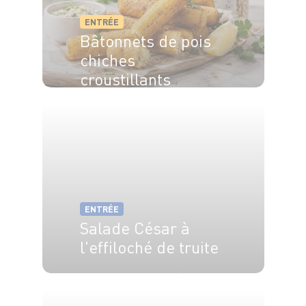
ENTRÉE
Bâtonnets de pois
chiches
croustillants
ENTRÉE
Salade César à
l'effiloché de truite
4 pers.
20 min
20 min