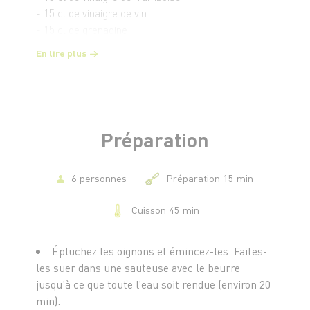
- 15 cl de vinaigre de vin
- 15 cl de grenadine
- 150 g de sucre
En lire plus
- 100 g de beurre
Préparation
6 personnes
Préparation 15 min
Cuisson 45 min
Épluchez les oignons et émincez-les. Faites-
les suer dans une sauteuse avec le beurre
jusqu’à ce que toute l’eau soit rendue (environ 20
min).