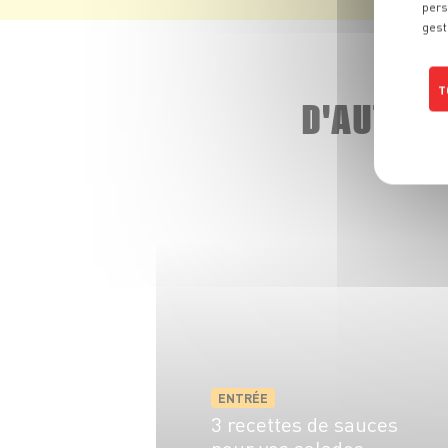
pers
gest
T
D'AUTRE
ENTRÉE
3 recettes de sauces
pour vos salades