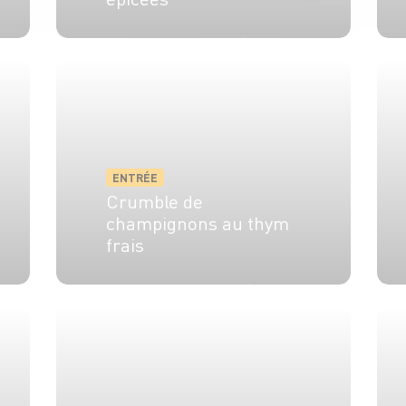
4 pers.
5 min
12 min
ENTRÉE
Crumble de
champignons au thym
frais
4 pers.
20 min
10 min