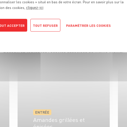
onnaliser les cookies » situé en bas de votre écran. Pour en savoir plus sur la
VOIR LE PRODUIT
cliquez-ici
ion des cookies,
OUT ACCEPTER
TOUT REFUSER
PARAMÉTRER LES COOKIES
S
RECETTES
QUE
VOUS ALLEZ
POLITIQUE DE CONFIDENTIALITÉ
Découvrez toutes les recettes associées au même thème.
ENTRÉE
Amandes grillées et
épicées