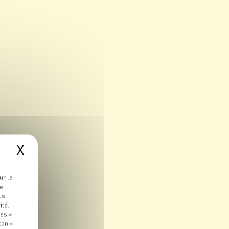
X
ur le
re
us
ité.
ies »
ton «