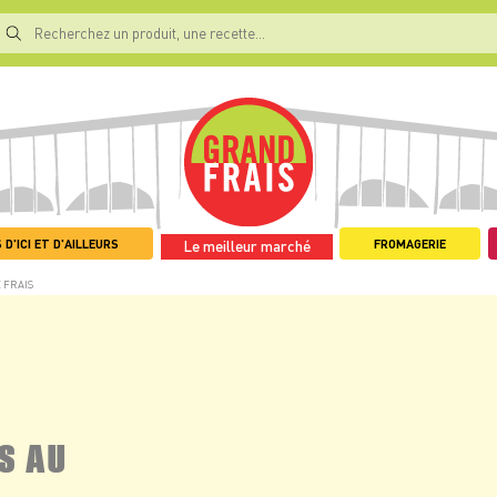
 D'ICI ET D'AILLEURS
FROMAGERIE
Le meilleur marché
 FRAIS
S AU