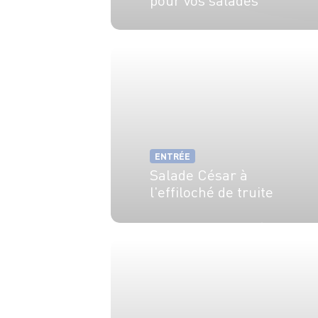
4 pers.
5 min
ENTRÉE
Salade César à
l'effiloché de truite
4 pers.
20 min
20 min