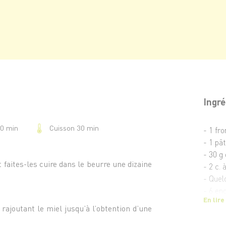
Ingré
Cuisson 30 min
10 min
- 1 fr
- 1 pât
- 30 g
t faites-les cuire dans le beurre une dizaine
- 2 c. 
- Quel
- 6 en
En lire
rajoutant le miel jusqu’à l’obtention d’une