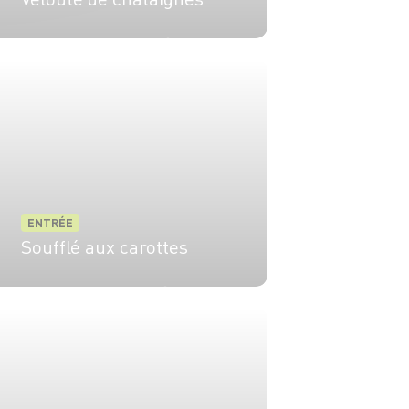
4 pers.
20 min.
10 min.
ENTRÉE
Soufflé aux carottes
6 pers.
20 min
40 min