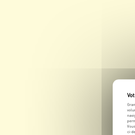
Gran
volu
navi
perm
Vous
ci-d