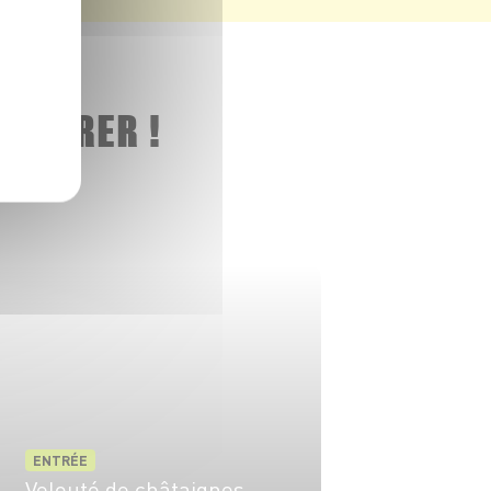
 ADORER !
ENTRÉE
Velouté de châtaignes