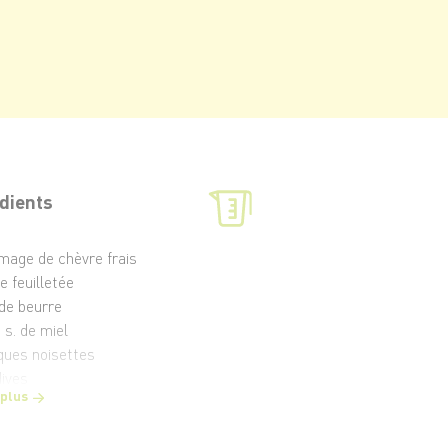
dients
omage de chèvre frais
e feuilletée
 de beurre
à s. de miel
ques noisettes
dives
 plus