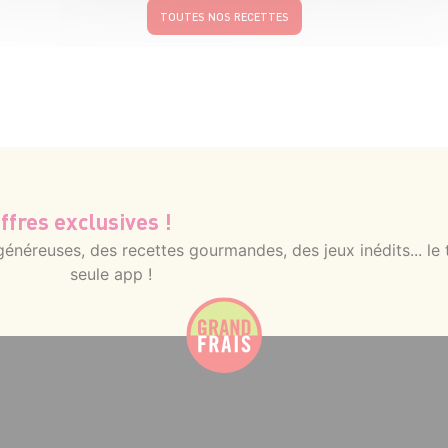
TOUTES NOS RECETTES
ffres exclusives !
néreuses, des recettes gourmandes, des jeux inédits... le 
seule app !