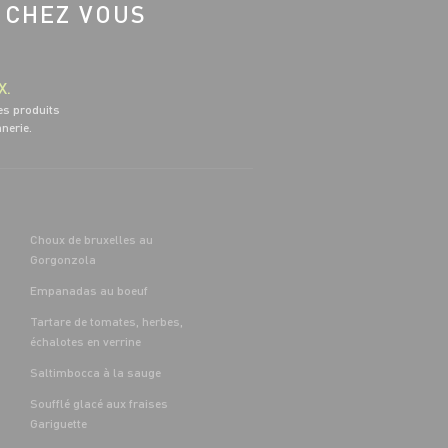
 CHEZ VOUS
X.
es produits
nnerie.
Choux de bruxelles au
Gorgonzola
Empanadas au boeuf
Tartare de tomates, herbes,
échalotes en verrine
Saltimbocca à la sauge
Soufflé glacé aux fraises
Gariguette