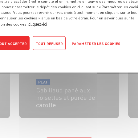
ettre d’accéder à votre compte et enfin, mettre en œuvre des mesures de sécur
PLAT
 pouvez paramétrer le dépôt des cookies en cliquant sur « Paramétrer les cook
Ballotines au chou et
essous. Vous pourrez revenir sur vos choix à tout moment en cliquant sur le bou
onnaliser les cookies » situé en bas de votre écran. Pour en savoir plus sur la
aux légumes anciens
cliquez-ici
ion des cookies,
4 pers.
25 min
20 min
OUT ACCEPTER
TOUT REFUSER
PARAMÉTRER LES COOKIES
POLITIQUE DE CONFIDENTIALITÉ
PLAT
Cabillaud pané aux
noisettes et purée de
carotte
4 pers.
30 min
30 min