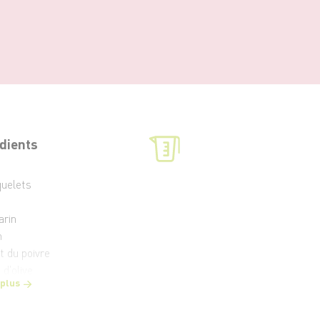
dients
quelets
arin
m
t du poivre
 d'olive
 plus