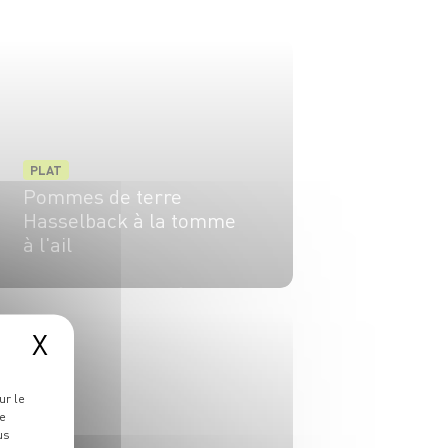
PLAT
Pommes de terre
Hasselback à la tomme
à l'ail
6 pers.
20 min
1h
X
ur le
re
us