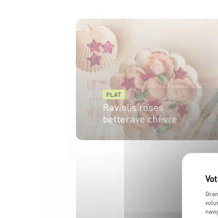
PLAT
Raviolis roses
betterave chèvre
4 pers.
25min
20min
Gran
volu
navi