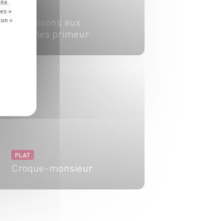
ité.
PLAT
ies »
Chaussons aux
ton «
légumes primeur
4 pers.
20 min
25 min
PLAT
Croque-monsieur
4 pers.
10 min
12 min