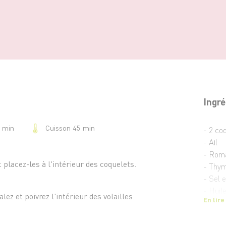
Ingré
Cuisson 45 min
5 min
- 2 co
- Ail
- Rom
 placez-les à l'intérieur des coquelets.
- Thy
- Sel e
- Huile
lez et poivrez l'intérieur des volailles.
En lire