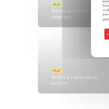
perm
PLAT
Vous
Risotto au citron et aux
ci-d
pers
asperges
gest
4 pers.
15 min
20 min
T
PLAT
Bricks à l'amande et
au miel
6 pers.
20 min
15 min