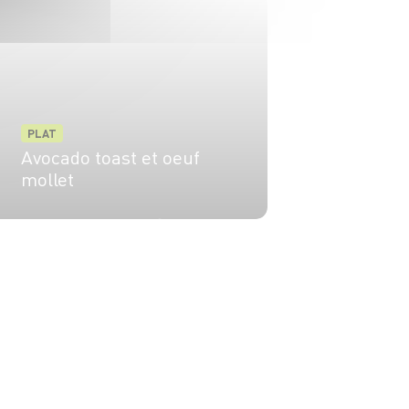
PLAT
Avocado toast et oeuf
mollet
4 pers.
5 min
6 min