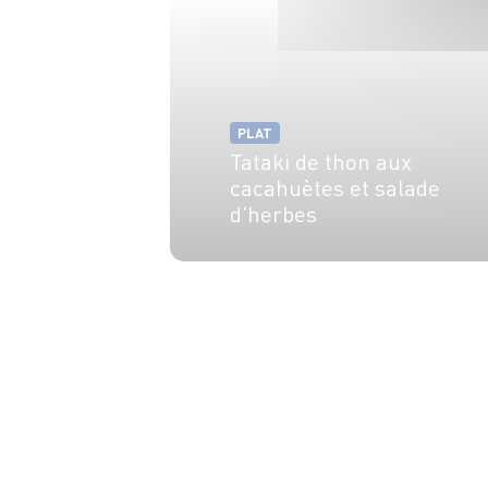
PLAT
Tataki de thon aux
cacahuètes et salade
d'herbes
4 pers.
25 min
1 min