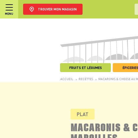
TROUVER MON MAGASIN
MENU
FRUITS ET LÉGUMES
ÉPICERIES
ACCUEIL
RECETTES
MACARONIS & CHEESE AU 
>
>
PLAT
MACARONIS & C
MAROILLES