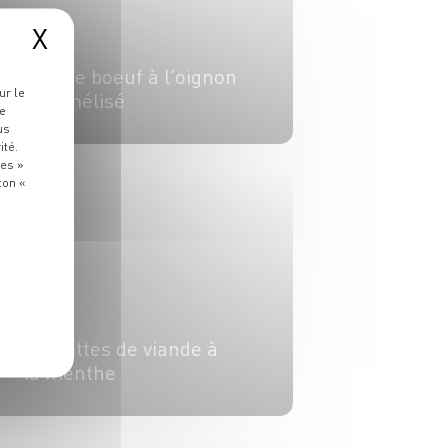
X
PLAT
Rôti de boeuf à l'oignon
ur le
caramélisé
re
us
ité.
4 pers.
15 min
30 min
ies »
ton «
PLAT
Boulettes de viande à
la menthe
6 pers.
10 min
10 min