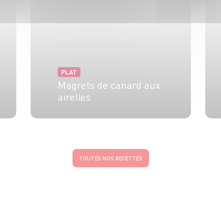
PLAT
Magrets de canard aux
airelles
8 pers.
20 min
15 min
TOUTES NOS RECETTES