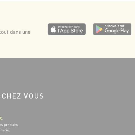
tout dans une
 CHEZ VOUS
X.
es produits
nnerie.