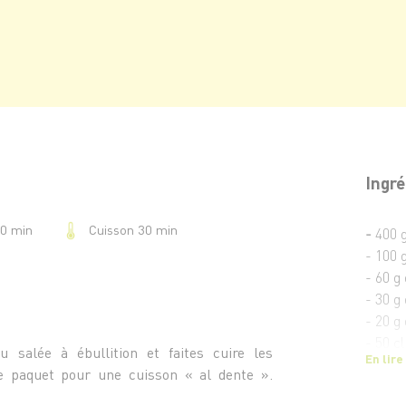
Ingré
Cuisson 30 min
20 min
-
400 
- 100 
- 60 g
- 30 g
- 20 g 
- 50 cl
 salée à ébullition et faites cuire les
En lire
- 1 c.
e paquet pour une cuisson « al dente ».
- 30 g