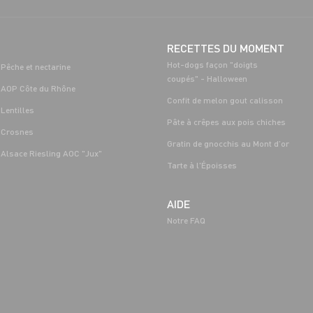
RECETTES DU MOMENT
Hot-dogs façon "doigts
Pêche et nectarine
coupés" - Halloween
AOP Côte du Rhône
Confit de melon gout calisson
Lentilles
Pâte à crêpes aux pois chiches
Crosnes
Gratin de gnocchis au Mont d’or
Alsace Riesling AOC "Jux"
Tarte à l'Époisses
AIDE
Notre FAQ