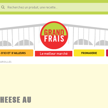
 D'ICI ET D'AILLEURS
FROMAGERIE
Le meilleur marché
MAROILLES
HEESE AU