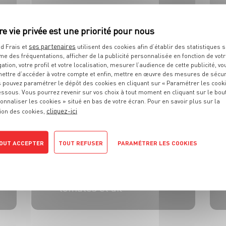
PLAT
ses partenaires
d Frais et
utilisent des cookies afin d’établir des statistiques s
Empanadas au boeuf
me des fréquentations, afficher de la publicité personnalisée en fonction de vot
gation, votre profil et votre localisation, mesurer l’audience de cette publicité, vo
ettre d’accéder à votre compte et enfin, mettre en œuvre des mesures de sécur
4 pers.
20 min
20 min
 pouvez paramétrer le dépôt des cookies en cliquant sur « Paramétrer les cook
essous. Vous pourrez revenir sur vos choix à tout moment en cliquant sur le bou
onnaliser les cookies » situé en bas de votre écran. Pour en savoir plus sur la
cliquez-ici
ion des cookies,
OUT ACCEPTER
TOUT REFUSER
PARAMÉTRER LES COOKIES
POLITIQUE DE CONFIDENTIALITÉ
PLAT
Spaghettis au poulpe,
tomates et ail
4 pers.
20 min
12 min