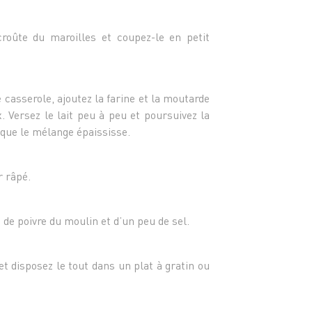
- 1 pi
- Poiv
roûte du maroilles et coupez-le en petit
 casserole, ajoutez la farine et la moutarde
. Versez le lait peu à peu et poursuivez la
que le mélange épaississe.
r râpé.
de poivre du moulin et d’un peu de sel.
 disposez le tout dans un plat à gratin ou