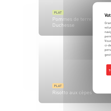
PLAT
Pommes de terre
Gran
Duchesse
volu
navi
perm
4 pers.
20 min
40 min
Vous
ci-d
pers
gest
T
PLAT
Risotto aux cèpes
4 pers.
15 min
27 min