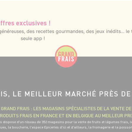
ffres exclusives !
néreuses, des recettes gourmandes, des jeux inédits... le 
seule app !
IS, LE MEILLEUR MARCHÉ PRÈS DE
GRAND FRAIS : LES MAGASINS SPÉCIALISTES DE LA VENTE DE
RODUITS FRAIS EN FRANCE ET EN BELGIQUE AU MEILLEUR PRI
s dispose d'un réseau de 352 magasins pour la vente de fruits et légumes frais, l
ues, la boucherie, l'espace Epiceries d'ici et d'ailleurs, la fromagerie et la poisso