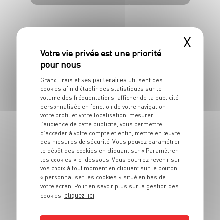
4 pers.
20 min
4 min
X
ses partenaires
Grand Frais et
utilisent des
cookies afin d’établir des statistiques sur le
ENTRÉE
volume des fréquentations, afficher de la publicité
Salade de pissenlit
personnalisée en fonction de votre navigation,
votre profil et votre localisation, mesurer
et halloumi grillé
l’audience de cette publicité, vous permettre
d’accéder à votre compte et enfin, mettre en œuvre
des mesures de sécurité. Vous pouvez paramétrer
4 pers.
20 min
le dépôt des cookies en cliquant sur « Paramétrer
les cookies » ci-dessous. Vous pourrez revenir sur
vos choix à tout moment en cliquant sur le bouton
« personnaliser les cookies » situé en bas de
votre écran. Pour en savoir plus sur la gestion des
cliquez-ici
cookies,