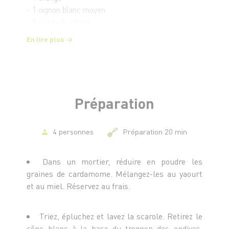
- 1 oignon blanc moyen
- 1 c. à s. de citron
- 50 g de grosses noisettes
En lire plus
- Sel
Sauce cardamome
- 1 yaourt bulgare
- 3 graines de cardamome
Préparation
- 1 c. à s. de miel
4 personnes
Préparation 20 min
Dans un mortier, réduire en poudre les
graines de cardamome. Mélangez-les au yaourt
et au miel. Réservez au frais.
Triez, épluchez et lavez la scarole. Retirez le
cône blanc à la base du trognon des endives.