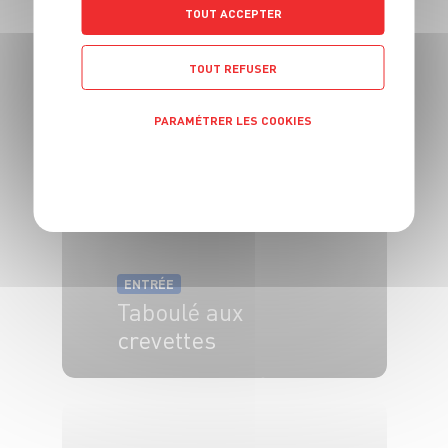
ENTRÉE
TOUT ACCEPTER
Tarte spirale aux
courgettes
TOUT REFUSER
4 pers.
35min
45min
PARAMÉTRER LES COOKIES
POLITIQUE DE CONFIDENTIALITÉ
ENTRÉE
Taboulé aux
crevettes
4 pers.
25 min
3 min