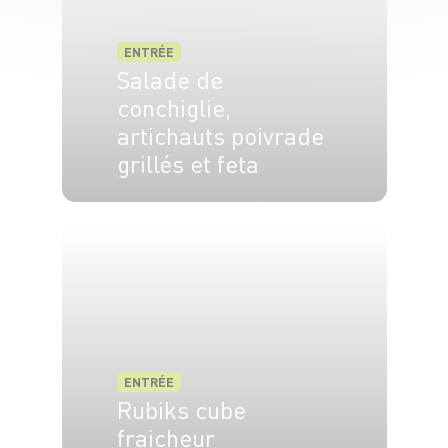
ENTRÉE
Salade de
conchiglie,
artichauts poivrade
grillés et feta
4 pers.
15 min
10 min
ENTRÉE
Rubiks cube
fraicheur