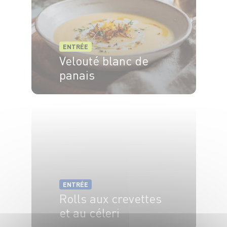
ENTRÉE
Velouté blanc de
panais
4 pers.
15 min
25 min
ENTRÉE
Rolls aux crevettes
et au céleri