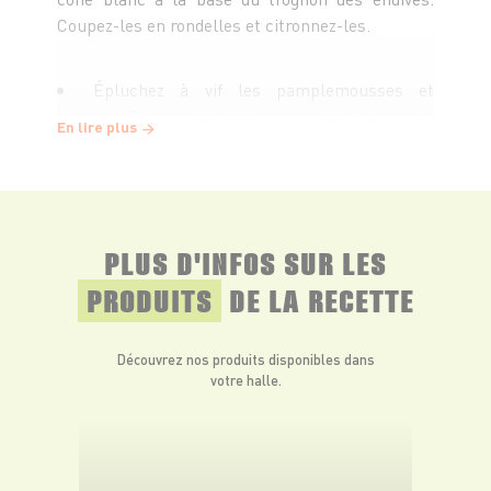
Coupez-les en rondelles et citronnez-les.
Épluchez à vif les pamplemousses et
l’orange. Détaillez-les en quartiers en mettant à
En lire plus
nu la pulpe.
Dans un saladier rassemblez la salade, les
endives, les agrumes et les tranches d’oignon
PLUS D'INFOS SUR LES
blanc. Salez légèrement. Versez la sauce à la
cardamome.
PRODUITS
DE LA RECETTE
Saupoudrez de noisettes grossièrement
Découvrez nos produits disponibles dans
hachées. Mélangez et servez aussitôt.
votre halle.