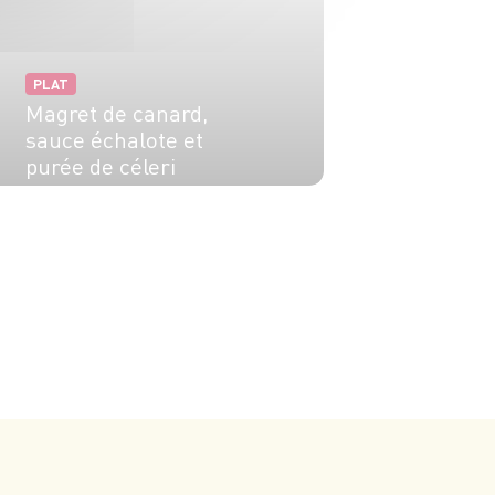
PLAT
Magret de canard,
sauce échalote et
purée de céleri