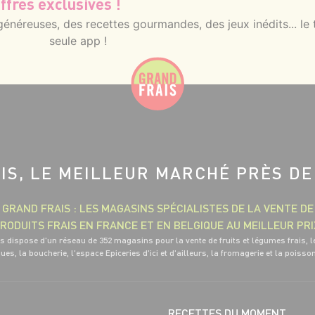
ffres exclusives !
néreuses, des recettes gourmandes, des jeux inédits... le 
seule app !
IS, LE MEILLEUR MARCHÉ PRÈS DE
GRAND FRAIS : LES MAGASINS SPÉCIALISTES DE LA VENTE DE
RODUITS FRAIS EN FRANCE ET EN BELGIQUE AU MEILLEUR PRI
s dispose d'un réseau de 352 magasins pour la vente de fruits et légumes frais, l
ues, la boucherie, l'espace Epiceries d'ici et d'ailleurs, la fromagerie et la poisso
RECETTES DU MOMENT