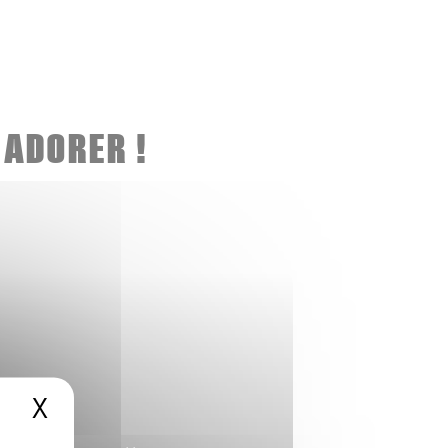
 ADORER !
X
PLAT