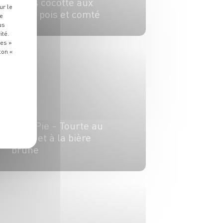
Oeufs cocotte aux
ur le
petits pois et comté
re
us
ité.
4 pers.
15 min
19 min
ies »
ton «
PLAT
Irish Pie - Tourte au
bœuf et à la bière
brune
4 pers.
30 min
2h