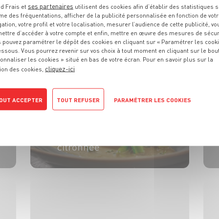
Pommes de terre au
ses partenaires
d Frais et
utilisent des cookies afin d’établir des statistiques s
four
me des fréquentations, afficher de la publicité personnalisée en fonction de vot
gation, votre profil et votre localisation, mesurer l’audience de cette publicité, vo
ettre d’accéder à votre compte et enfin, mettre en œuvre des mesures de sécur
4 pers.
20 min
1h35
 pouvez paramétrer le dépôt des cookies en cliquant sur « Paramétrer les cook
essous. Vous pourrez revenir sur vos choix à tout moment en cliquant sur le bou
onnaliser les cookies » situé en bas de votre écran. Pour en savoir plus sur la
cliquez-ici
ion des cookies,
OUT ACCEPTER
TOUT REFUSER
PARAMÉTRER LES COOKIES
PLAT
POLITIQUE DE CONFIDENTIALITÉ
Veau aux asperges,
sauce crémeuse
citronnée
4 pers.
20 min
25 min