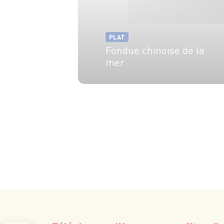
PLAT
Fondue chinoise de la
mer
6 pers.
30 min
1h