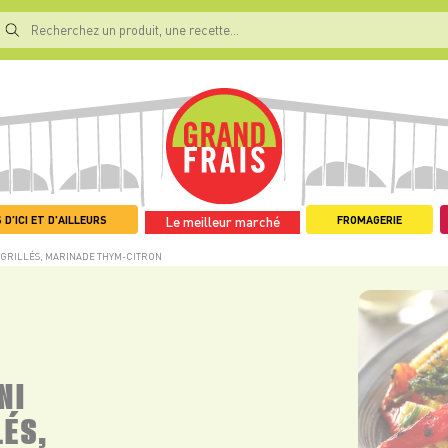
 D'ICI ET D'AILLEURS
FROMAGERIE
Le meilleur marché
S GRILLÉS, MARINADE THYM-CITRON
NI
LÉS,