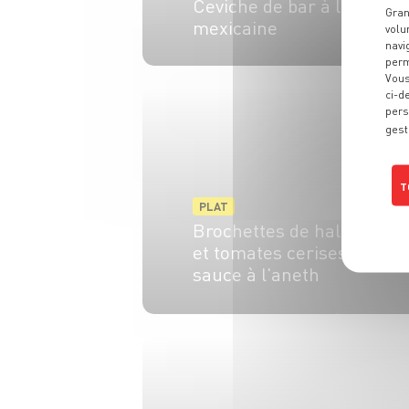
Ceviche de bar à la
Gran
mexicaine
volu
navi
perm
4 pers.
20 min
Vous
ci-d
pers
gest
T
PLAT
Brochettes de halloumi
et tomates cerises,
sauce à l'aneth
4 pers.
15 min
6 min