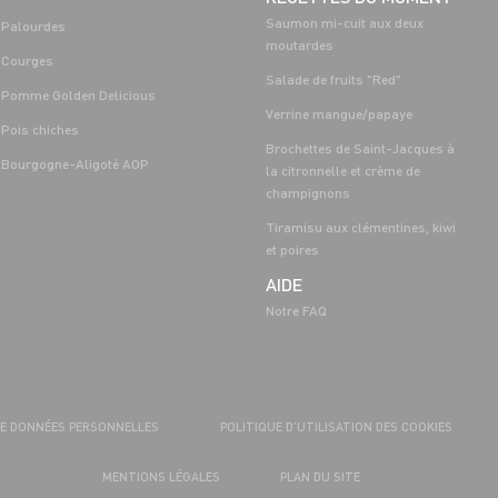
Saumon mi-cuit aux deux
Palourdes
moutardes
Courges
Salade de fruits "Red"
Pomme Golden Delicious
Verrine mangue/papaye
Pois chiches
Brochettes de Saint-Jacques à
Bourgogne-Aligoté AOP
la citronnelle et crème de
champignons
Tiramisu aux clémentines, kiwi
et poires
AIDE
Notre FAQ
DE DONNÉES PERSONNELLES
POLITIQUE D’UTILISATION DES COOKIES
MENTIONS LÉGALES
PLAN DU SITE