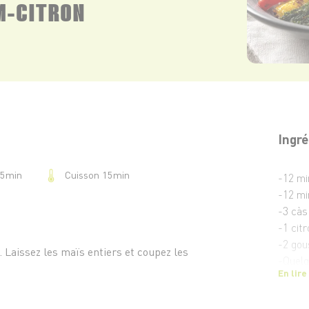
M-CITRON
Ingré
Cuisson 15min
15min
-12 mi
-12 mi
-3 càs 
-1 citr
-2 gou
. Laissez les maïs entiers et coupez les
-Quelq
En lire
-Sel, 
-Optio