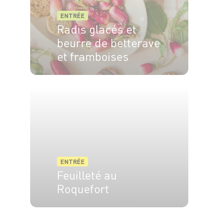
ENTRÉE
Radis glacés et
beurre de betterave
et framboises
4 pers.
15min
10min
ENTRÉE
Feuilleté au
Roquefort
6 pers.
15 min
30 min