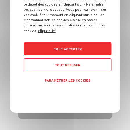
le dépôt des cookies en cliquant sur « Paramétrer
ENTRÉE
les cookies » ci-dessous. Vous pourrez revenir sur
Muffins aux lentilles
vos choix à tout moment en cliquant sur le bouton
et aux carottes
« personnaliser les cookies » situé en bas de
votre écran. Pour en savoir plus sur la gestion des
primeur
cliquez-ici
cookies,
4 pers.
20 min
25 min
TOUT ACCEPTER
TOUT REFUSER
PARAMÉTRER LES COOKIES
ENTRÉE
POLITIQUE DE CONFIDENTIALITÉ
Salade César à
l'effiloché de truite
4 pers.
20 min
20 min