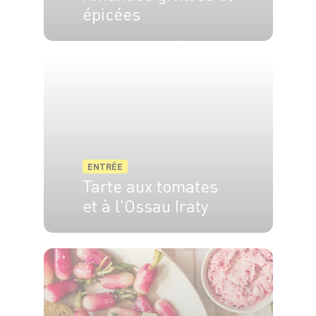
épicées
4 pers.
5 min
12 min
ENTRÉE
Tarte aux tomates
et à l'Ossau Iraty
6 pers.
10 min
35 min