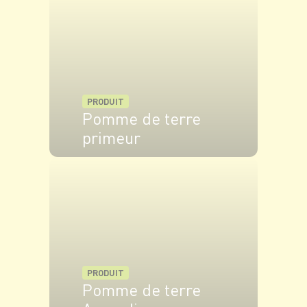
Répartissez la cancoillotte sur le fond de
tarte en veillant à bien laisser 5 cm tout autour.
Ajoutez le poireau puis disposez les pommes de
terre en rosace sur les poireaux. Arrosez d’un
filet d’huile d’olive.
PRODUIT
Pomme de terre
Rabattez la pâte sur les pommes de terre et
primeur
enfournez pour 40 min.
VOIR LE PRODUIT
PRODUIT
Pomme de terre