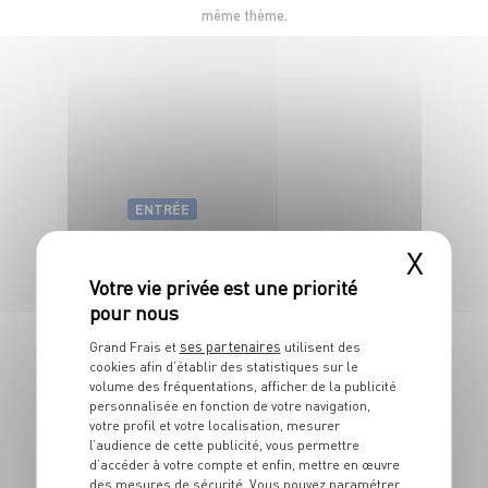
même thème.
ENTRÉE
Huîtres chaudes à
X
la fondue de
poireaux
ses partenaires
Grand Frais et
utilisent des
4 pers.
20 min
25 min
cookies afin d’établir des statistiques sur le
volume des fréquentations, afficher de la publicité
personnalisée en fonction de votre navigation,
votre profil et votre localisation, mesurer
l’audience de cette publicité, vous permettre
d’accéder à votre compte et enfin, mettre en œuvre
des mesures de sécurité. Vous pouvez paramétrer