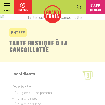
L'APP
PROMOS
QUI RÉGALE
MENU
ENTRÉE
TARTE RUSTIQUE À LA
CANCOILLOTTE
Ingrédients
Pour la pâte
- 190 g de beurre pommade
- 1 c. à c. de sel fin
- 1 c. à c. de sucre