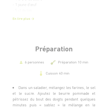
- 1 jaune d’œuf
- 5 cl de lait
- 200 g de farine
En lire plus
- 50 g de farine de sarrasin.
Pour la garniture
- 60 g de cancoillotte
- 1 blanc de poireau
Préparation
- 4 petites pommes de terre
6 personnes
Préparation 10 min
Cuisson 40 min
Dans un saladier, mélangez les farines, le sel
et le sucre. Ajoutez le beurre pommade et
pétrissez du bout des doigts pendant quelques
minutes puis « sablez » le mélange en le