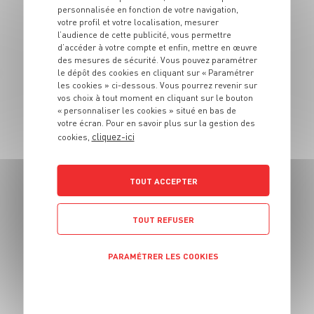
personnalisée en fonction de votre navigation,
votre profil et votre localisation, mesurer
l’audience de cette publicité, vous permettre
d’accéder à votre compte et enfin, mettre en œuvre
PLAT
des mesures de sécurité. Vous pouvez paramétrer
Conchiglies farcies
le dépôt des cookies en cliquant sur « Paramétrer
les cookies » ci-dessous. Vous pourrez revenir sur
au roquefort et aux
vos choix à tout moment en cliquant sur le bouton
poires
« personnaliser les cookies » situé en bas de
votre écran. Pour en savoir plus sur la gestion des
cliquez-ici
cookies,
4 pers.
30 min
20 min
TOUT ACCEPTER
TOUT REFUSER
PLAT
PARAMÉTRER LES COOKIES
Fricassée de
champignons des
POLITIQUE DE CONFIDENTIALITÉ
bois, oeufs mollets