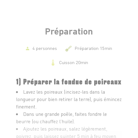
-1 c. à s. de moutarde douce (optionnel, très bon
avec le citron)
-Sel, poivre, éventuellement thym / aneth
-(Option) 1 c. à s. de câpres ou quelques olives pour
Préparation
le peps
4 personnes
Préparation 15min
Cuisson 20min
1) Préparer la fondue de poireaux
Lavez les poireaux (incisez-les dans la
longueur pour bien retirer la terre), puis émincez
finement.
Dans une grande poêle, faites fondre le
beurre (ou chauffez l’huile).
Ajoutez les poireaux, salez légèrement,
poivrez, puis laissez suinter 5 min à feu moyen