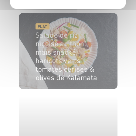
4 pers.
30 min
20 min
PLAT
Salade de riz
niçoise au thon,
maïs snacké,
haricots verts
tomates cerises &
olives de Kalamata
4 pers.
12 min
20 min