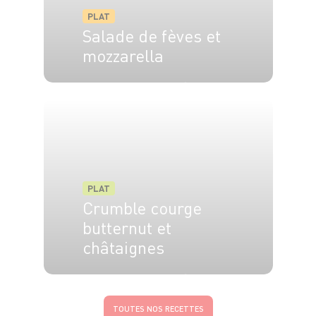
PLAT
Salade de fèves et
mozzarella
4 pers.
10 min
35 min
PLAT
Crumble courge
butternut et
châtaignes
4 pers.
20 min
35 min
TOUTES NOS RECETTES