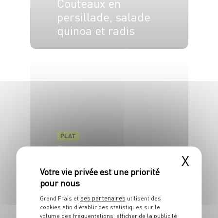
Couteaux en
persillade, salade
quinoa et radis
4 pers.
15 min
20 min
PLAT
Sauce tomate
X
basilic et céleri
4 pers.
20 min
30 min
ses partenaires
Grand Frais et
utilisent des
cookies afin d’établir des statistiques sur le
volume des fréquentations, afficher de la publicité