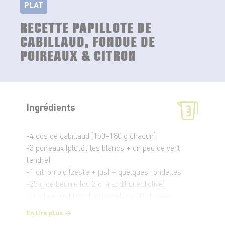
PLAT
RECETTE PAPILLOTE DE
CABILLAUD, FONDUE DE
POIREAUX & CITRON
Ingrédients
-4 dos de cabillaud (150–180 g chacun)
-3 poireaux (plutôt les blancs + un peu de vert
tendre)
-1 citron bio (zeste + jus) + quelques rondelles
-25 g de beurre (ou 2 c. à s. d’huile d’olive)
-10 cl de vin blanc (optionnel) ou 10 cl d’eau
-10 cl de crème (optionnel, pour une version plus
En lire plus
fondante)