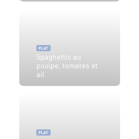
6 pers.
30 min
2h
PLAT
Spaghettis au
poulpe, tomates et
ail
4 pers.
20 min
12 min
PLAT