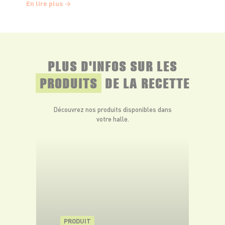
En lire plus
(ou chauffez l’huile), puis faites suer l’oignon 3–4
min sans coloration.
Ajoutez les panais et la pomme de terre.
PLUS D'INFOS SUR LES
Mélangez 1 minute pour les enrober.
PRODUITS
DE LA RECETTE
Versez le bouillon, portez à frémissement,
puis laissez cuire 20–25 min à feu doux, jusqu’à
Découvrez nos produits disponibles dans
ce que tout soit très tendre.
votre halle.
Mixage et finition
Mixez très finement (mixeur plongeant ou
blender).
Ajoutez la crème, mixez encore 10 secondes.
PRODUIT