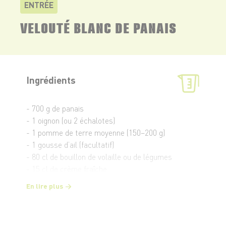
ENTRÉE
VELOUTÉ BLANC DE PANAIS
Ingrédients
- 700 g de panais
- 1 oignon (ou 2 échalotes)
- 1 pomme de terre moyenne (150–200 g)
- 1 gousse d’ail (facultatif)
- 80 cl de bouillon de volaille ou de légumes
- 15 cl de crème fraîche
- 20 g de beurre ou 1 c. à s. d’huile
En lire plus
- Sel, poivre