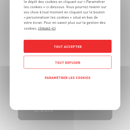
le dépôt des cookies en cliquant sur « Paramétrer
ENTRÉE
les cookies » ci-dessous. Vous pourrez revenir sur
Carpaccio
vos choix à tout moment en cliquant sur le bouton
« personnaliser les cookies » situé en bas de
d’asperges, jambon
votre écran. Pour en savoir plus sur la gestion des
cliquez-ici
cru et parmesan
cookies,
4 pers.
15 min
8 min
TOUT ACCEPTER
TOUT REFUSER
PARAMÉTRER LES COOKIES
POLITIQUE DE CONFIDENTIALITÉ
ENTRÉE
Reblochon en
croûte
4 pers.
15 min
30 min