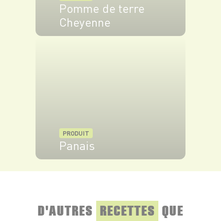
Pomme de terre
Ajustez la texture : un peu de bouillon si vous
Cheyenne
le voulez plus léger, ou un peu de crème si vous
le voulez plus gourmand.
VOIR LE PRODUIT
Assaisonnez et servez bien chaud avec vos
toppings préférés.
PRODUIT
Panais
VOIR LE PRODUIT
D'AUTRES
RECETTES
QUE