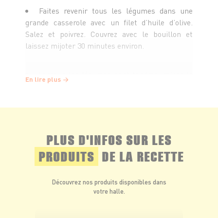
Faites revenir tous les légumes dans une
grande casserole avec un filet d’huile d’olive.
Salez et poivrez. Couvrez avec le bouillon et
laissez mijoter 30 minutes environ.
Lorsque les légumes sont tendres, mixer le
En lire plus
tout avec un mixeur plongeant. Ajoutez un petit
peu d’eau si besoin.
Dégustez le velouté avec quelques graines de
PLUS D'INFOS SUR LES
sarrasin, le fromage et les tranches de jambon.
PRODUITS
DE LA RECETTE
Découvrez nos produits disponibles dans
votre halle.