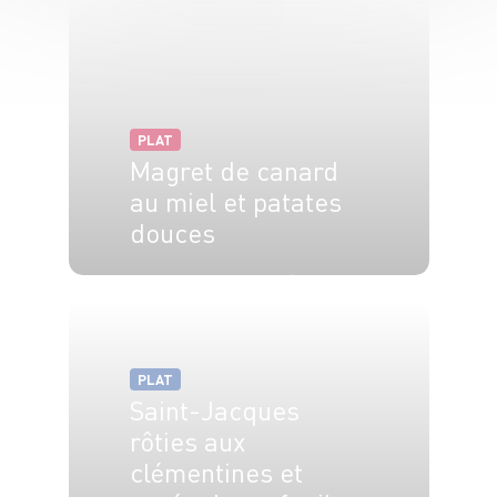
PLAT
Magret de canard
au miel et patates
douces
2 pers.
20 min
30 min
PLAT
Saint-Jacques
rôties aux
clémentines et