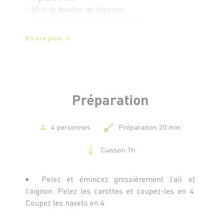
- 50 cl de bouillon de légumes
- 100 g de fleurs de Tête de Moine
- 4 tranches de jambon fines tranches
En lire plus
- 50 g de sarrasin grillé
Préparation
4 personnes
Préparation 20 min
Cuisson 1h
Pelez et émincez grossièrement l’ail et
l’oignon. Pelez les carottes et coupez-les en 4.
Coupez les navets en 4.