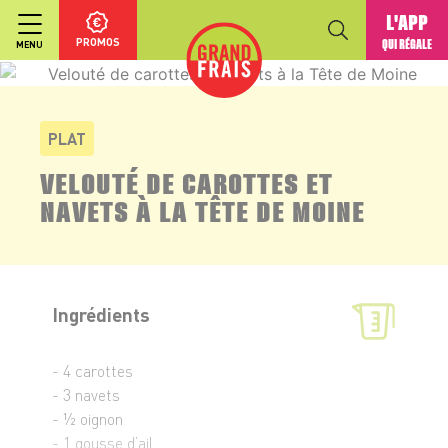
L'APP
PROMOS
QUI RÉGALE
MENU
PLAT
VELOUTÉ DE CAROTTES ET
NAVETS À LA TÊTE DE MOINE
Ingrédients
- 4 carottes
- 3 navets
- ½ oignon
- 1 gousse d’ail