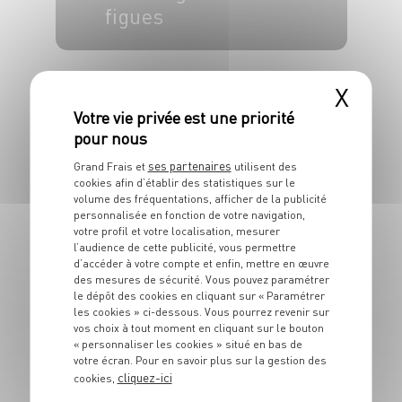
figues
6 pers.
20 min
3h
X
ses partenaires
Grand Frais et
utilisent des
cookies afin d’établir des statistiques sur le
volume des fréquentations, afficher de la publicité
PLAT
personnalisée en fonction de votre navigation,
Gigot d’agneau
votre profil et votre localisation, mesurer
l’audience de cette publicité, vous permettre
figues et pistaches
d’accéder à votre compte et enfin, mettre en œuvre
des mesures de sécurité. Vous pouvez paramétrer
le dépôt des cookies en cliquant sur « Paramétrer
4 pers.
20 min
1h
les cookies » ci-dessous. Vous pourrez revenir sur
vos choix à tout moment en cliquant sur le bouton
« personnaliser les cookies » situé en bas de
votre écran. Pour en savoir plus sur la gestion des
cliquez-ici
cookies,