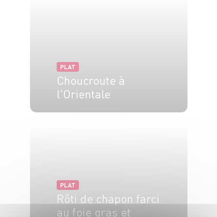
PLAT
Choucroute à
l'Orientale
4 pers.
30 min
10 min
PLAT
Rôti de chapon farci
au foie gras et