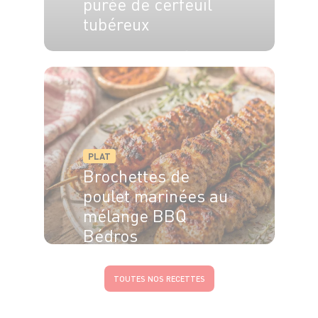
purée de cerfeuil
tubéreux
6 pers.
40 min
20 min
PLAT
Brochettes de
poulet marinées au
mélange BBQ
Bédros
TOUTES NOS RECETTES