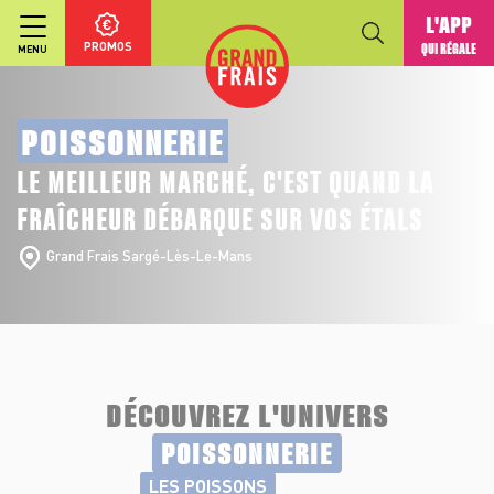
L'APP
PROMOS
QUI RÉGALE
MENU
POISSONNERIE
LE MEILLEUR MARCHÉ, C'EST QUAND LA
FRAÎCHEUR DÉBARQUE SUR VOS ÉTALS
Grand Frais Sargé-Lès-Le-Mans
DÉCOUVREZ L'UNIVERS
POISSONNERIE
LES POISSONS