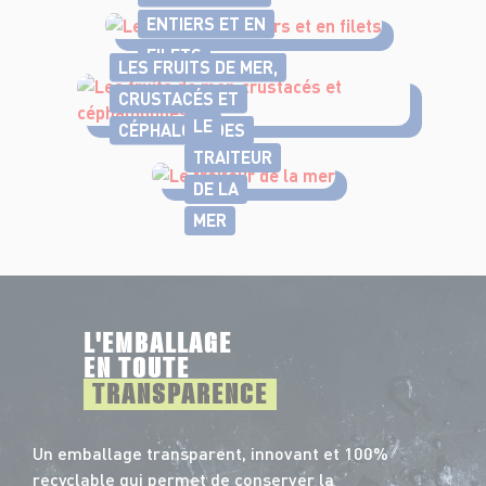
ENTIERS ET EN
FILETS
LES FRUITS DE MER,
CRUSTACÉS ET
LE
CÉPHALOPODES
TRAITEUR
DE LA
MER
L'EMBALLAGE
EN TOUTE
TRANSPARENCE
Un emballage transparent, innovant et 100%
recyclable qui permet de conserver la