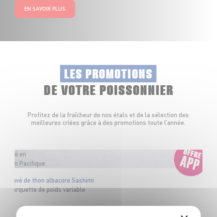
EN SAVOIR PLUS
LES PROMOTIONS
DE VOTRE POISSONNIER
Profitez de la fraîcheur de nos étals et de la sélection des
meilleures criées grâce à des promotions toute l’année.
Pêché en
Océan Pacifique
Pavé de thon albacore Sashimi
Barquette de poids variable
OFFRE APP
6
€
48