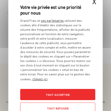
X
5
€
-22,2%
04
Les 180g - Soit 27€99 le kg au lieu de 35€99 le kg
ses partenaires
Grand Frais et
utilisent des
cookies afin d’établir des statistiques sur le
volume des fréquentations, afficher de la publicité
personnalisée en fonction de votre navigation,
votre profil et votre localisation, mesurer
l’audience de cette publicité, vous permettre
TOUTES NOS PROMOTIONS
d’accéder à votre compte et enfin, mettre en œuvre
des mesures de sécurité. Vous pouvez paramétrer
le dépôt des cookies en cliquant sur « Paramétrer
les cookies » ci-dessous. Vous pourrez revenir sur
vos choix à tout moment en cliquant sur le bouton
« personnaliser les cookies » situé en bas de
votre écran. Pour en savoir plus sur la gestion des
cliquez-ici
cookies,
Téléchargez l’App pour profiter d’offres exclusives !
TOUT ACCEPTER
Des promos exclusives, des récompenses généreuses, des
recettes gourmandes, des jeux inédits... le tout dans une seule
app !
TOUT REFUSER