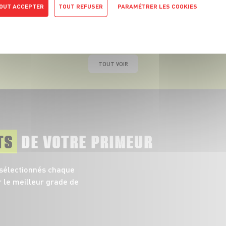
OUT ACCEPTER
TOUT REFUSER
PARAMÉTRER LES COOKIES
Abricot, pêche et nectarine, les
Pour
POLITIQUE DE CONFIDENTIALITÉ
vraies stars de l'Été !
TOUT VOIR
TS
DE VOTRE PRIMEUR
 sélectionnés chaque
r le meilleur grade de