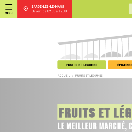
SARGÉ-LÈS-LE-MANS
Ouvert de 09:00 à 12:30
MENU
FRUITS ET LÉGUMES
ÉPICERIES
ACCUEIL
FRUITS ET LÉGUMES
>
FRUITS ET LÉ
LE MEILLEUR MARCHÉ, 