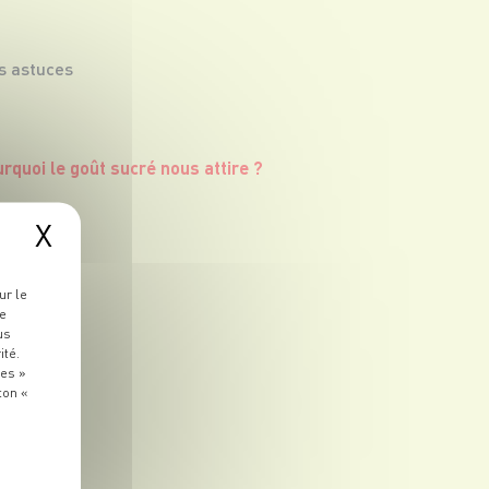
s astuces
X
ur le
re
us
ité.
ies »
ton «