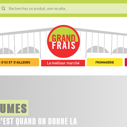
 D'ICI ET D'AILLEURS
FROMAGERIE
Le meilleur marché
GUMES
C'EST QUAND ON DONNE LA