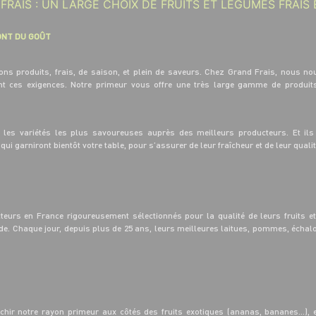
FRAIS : UN LARGE CHOIX DE FRUITS ET LÉGUMES FRAIS
ONT DU GOÛT
bons produits, frais, de saison, et plein de saveurs. Chez Grand Frais, nous
nt ces exigences. Notre primeur vous offre une très large gamme de produits
t les variétés les plus savoureuses auprès des meilleurs producteurs. Et ils
ui garniront bientôt votre table, pour s’assurer de leur fraîcheur et de leur quali
teurs en France rigoureusement sélectionnés pour la qualité de leurs fruits e
ide. Chaque jour, depuis plus de 25 ans, leurs meilleures laitues, pommes, échalo
chir notre rayon primeur aux côtés des fruits exotiques (ananas, bananes…), e