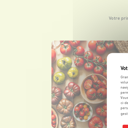
Votre pr
Gran
volu
navi
perm
Vous
ci-d
pers
gest