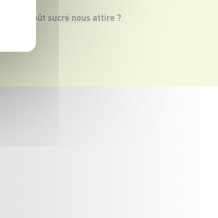
quoi le goût sucré nous attire ?