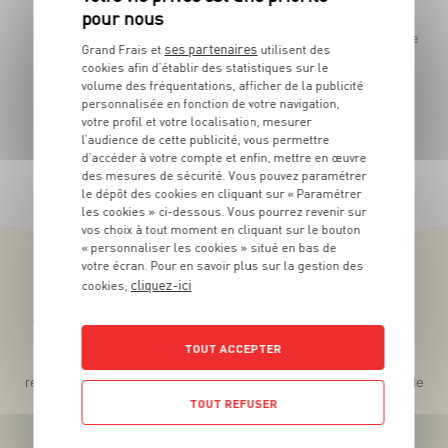
Les 250 g - Soit 21€99 le kg
Le pot de 300g
ses partenaires
Grand Frais et
utilisent des
cookies afin d’établir des statistiques sur le
volume des fréquentations, afficher de la publicité
personnalisée en fonction de votre navigation,
votre profil et votre localisation, mesurer
l’audience de cette publicité, vous permettre
d’accéder à votre compte et enfin, mettre en œuvre
TOUTES NOS PROMOTIONS
des mesures de sécurité. Vous pouvez paramétrer
le dépôt des cookies en cliquant sur « Paramétrer
les cookies » ci-dessous. Vous pourrez revenir sur
vos choix à tout moment en cliquant sur le bouton
« personnaliser les cookies » situé en bas de
votre écran. Pour en savoir plus sur la gestion des
cliquez-ici
cookies,
Téléchargez l’App pour profiter d’offres exclusives !
TOUT ACCEPTER
Des promos exclusives, des récompenses généreuses, des
recettes gourmandes, des jeux inédits... le tout dans une seule
app !
TOUT REFUSER