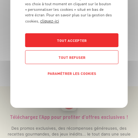
OFFRE APP
vos choix à tout moment en cliquant sur le bouton
LE 2
À
ÈME
« personnaliser les cookies » situé en bas de
votre écran. Pour en savoir plus sur la gestion des
La p
-50%
cliquez-ici
cookies,
Prix indiqué en rayon*
TOUT ACCEPTER
TOUT REFUSER
TOUTES NOS PROMOTIONS
PARAMÉTRER LES COOKIES
POLITIQUE DE CONFIDENTIALITÉ
Téléchargez l’App pour profiter d’offres exclusives !
Des promos exclusives, des récompenses généreuses, des
recettes gourmandes, des jeux inédits... le tout dans une seule