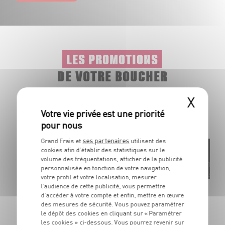
LES PROMOTIONS
DE VOTRE BOUCHER
X
Profitez au mieux de nos viandes et plats préparés, grâce
à nos offres promotionnelles disponibles toute l’année.
ses partenaires
Grand Frais et
utilisent des
cookies afin d’établir des statistiques sur le
volume des fréquentations, afficher de la publicité
Élaborées en
Élabor
personnalisée en fonction de votre navigation,
France
Espag
votre profil et votre localisation, mesurer
l’audience de cette publicité, vous permettre
Rillettes
Cho
d’accéder à votre compte et enfin, mettre en œuvre
De canard, de poulet rôti en marmite, d'oie ou de campagne
En 
des mesures de sécurité. Vous pouvez paramétrer
Dans la limite des stocks disponibles
Dan
le dépôt des cookies en cliquant sur « Paramétrer
les cookies » ci-dessous. Vous pourrez revenir sur