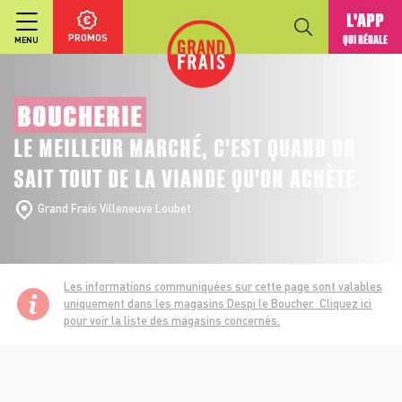
L'APP
PROMOS
QUI RÉGALE
MENU
BOUCHERIE
LE MEILLEUR MARCHÉ, C'EST QUAND ON
SAIT TOUT DE LA VIANDE QU'ON ACHÈTE
Grand Frais Villeneuve Loubet
Les informations communiquées sur cette page sont valables
uniquement dans les magasins Despi le Boucher.
Cliquez ici
pour voir la liste des magasins concernés.