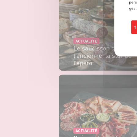
pers
gest
T
ACTUALITÉ
Le saucisson sec à
l’ancienne, la star de
l’apéro
EN SAVOIR PLUS
ACTUALITÉ