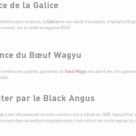
ce de la Galice
tement salins et épicés, la
Galice
est une viande d'exception, originaire d'Esp
e du monde" par le célèbre magazine BEEF.
sance du Bœuf Wagyu
 nombreuses qualités gustatives, le
bœuf Wagyu
est adoré des fins gourmet
nelle.
ter par le Black Angus
us
a été officiellement reconnu comme race à viande en 1835. Aujourd’hui, e
ssent dans sa tendreté inégalable mais c’est surtout son marbrage qui lui con