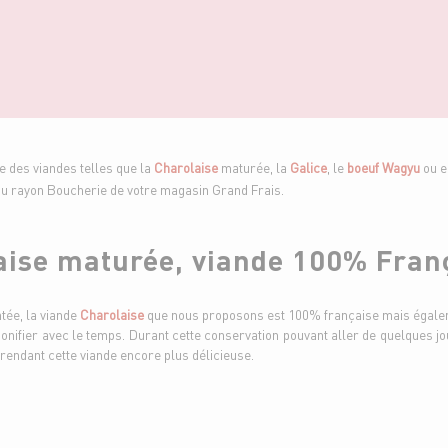
e des viandes telles que la
Charolaise
maturée, la
Galice
, le
boeuf Wagyu
ou e
au rayon Boucherie de votre magasin Grand Frais.
aise maturée, viande 100% Fran
ntée, la viande
Charolaise
que nous proposons est 100% française mais égalem
bonifier avec le temps. Durant cette conservation pouvant aller de quelques j
 rendant cette viande encore plus délicieuse.