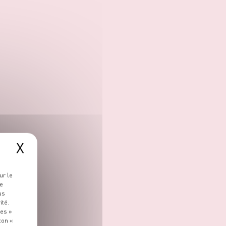
X
ur le
re
us
ité.
ies »
ton «