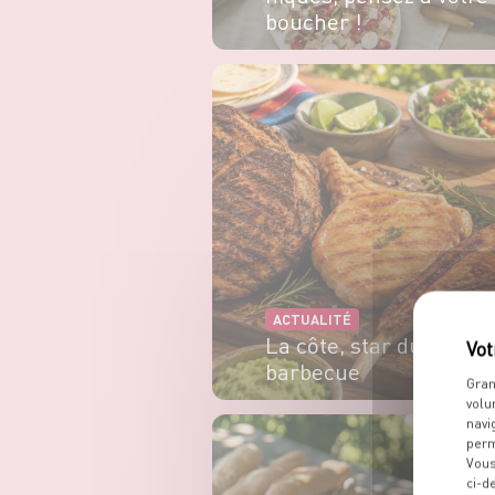
boucher !
EN SAVOIR PLUS
ACTUALITÉ
La côte, star du
barbecue
Gran
volu
EN SAVOIR PLUS
navi
perm
Vous
ci-d