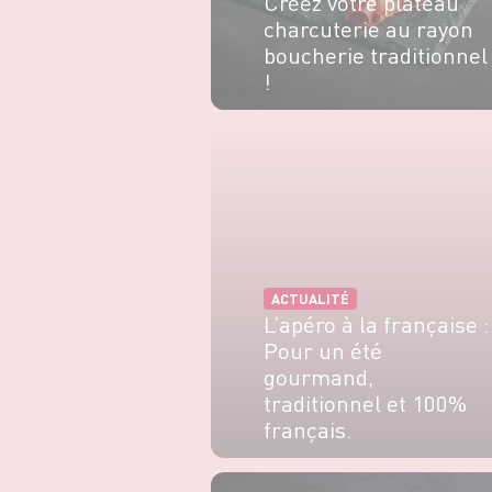
Créez votre plateau
charcuterie au rayon
boucherie traditionnel
!
EN SAVOIR PLUS
ACTUALITÉ
L’apéro à la française :
Pour un été
gourmand,
traditionnel et 100%
français.
EN SAVOIR PLUS