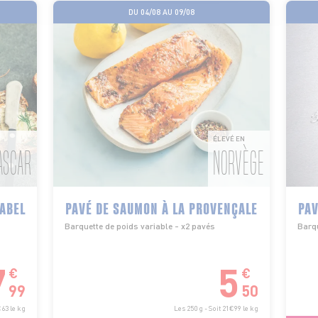
DU 04/08 AU 09/08
ÉLEVÉ EN
ASCAR
NORVÈGE
LABEL
PAVÉ DE SAUMON À LA PROVENÇALE
PAV
Barquette de poids variable - x2 pavés
Barqu
7
5
€
€
99
50
€63 le kg
Les 250 g - Soit 21€99 le kg