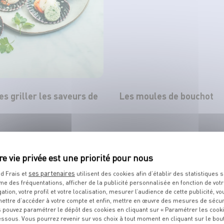
tes griller les saveurs de
Les moules de bouchot
TOUT VOIR
ses partenaires
d Frais et
utilisent des cookies afin d’établir des statistiques s
me des fréquentations, afficher de la publicité personnalisée en fonction de vot
gation, votre profil et votre localisation, mesurer l’audience de cette publicité, vo
ettre d’accéder à votre compte et enfin, mettre en œuvre des mesures de sécur
 pouvez paramétrer le dépôt des cookies en cliquant sur « Paramétrer les cook
TS
DE VOTRE POISSONNIER
essous. Vous pourrez revenir sur vos choix à tout moment en cliquant sur le bou