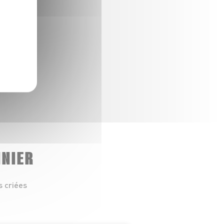
NNIER
s criées