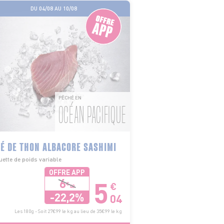
DU 04/08 AU 10/08
PÊCHÉ EN
OCÉAN PACIFIQUE
É DE THON ALBACORE SASHIMI
ette de poids variable
OFFRE APP
5
6
€
€
48
-22,2%
04
Les 180g - Soit 27€99 le kg au lieu de 35€99 le kg