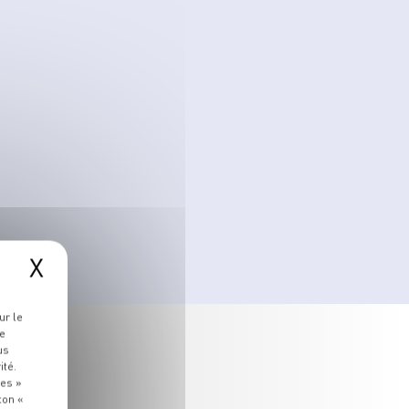
X
ur le
re
us
ité.
ies »
ton «