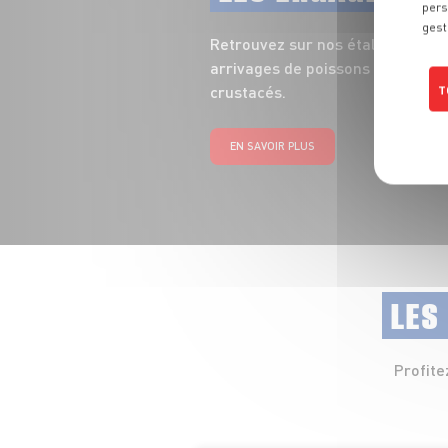
pers
gest
Retrouvez sur nos étals toute la
arrivages de poissons entiers, fi
crustacés.
T
EN SAVOIR PLUS
LES
Profite