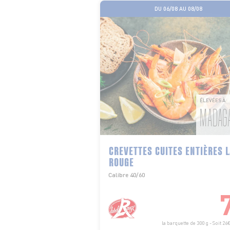
DU 06/08 AU 08/08
ÉLEVÉES À
MADAG
CREVETTES CUITES ENTIÈRES 
ROUGE
Calibre 40/60
la barquette de 300 g - Soit 26