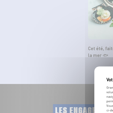
Cet été, fai
la mer 🐟
Gran
volu
navi
perm
Vous
LES ENGAGEMEN
ci-d