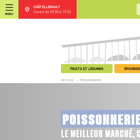
CHÂTELLERAULT
Ouvert de 09:00 à 19:30
MENU
FRUITS ET LÉGUMES
ÉPICERIES
ACCUEIL
POISSONNERIE
>
POISSONNERI
LE MEILLEUR MARCHÉ, 