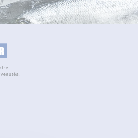
R
otre
uveautés.