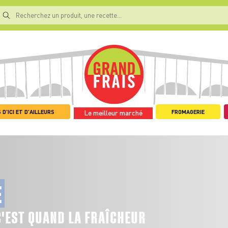
 D'ICI ET D'AILLEURS
FROMAGERIE
Le meilleur marché
E
C'EST QUAND LA FRAÎCHEUR