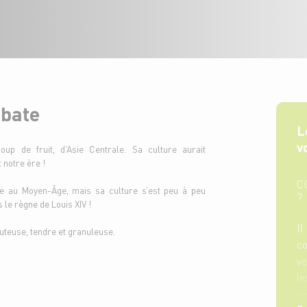
abate
L
v
up de fruit, d’Asie Centrale. Sa culture aurait
notre ère !
C
ire au Moyen-Âge, mais sa culture s’est peu à peu
?
 le règne de Louis XIV !
Il
juteuse, tendre et granuleuse.
co
vo
le
de