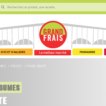
 D'ICI ET D'AILLEURS
FROMAGERIE
Le meilleur marché
>
>
UMES
FRUITS
POIRE ABATE
ÉGUMES
TE