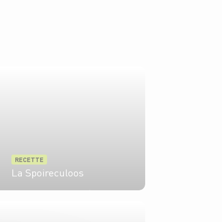
RECETTE
La Spoireculoos
1 pers.
45 min
20 min