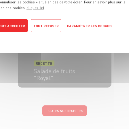
onnaliser les cookies » situé en bas de votre écran. Pour en savoir plus sur la
cliquez-ici
ion des cookies,
6 pers.
30 min
45 min
OUT ACCEPTER
TOUT REFUSER
PARAMÉTRER LES COOKIES
POLITIQUE DE CONFIDENTIALITÉ
RECETTE
Salade de fruits
"Royal"
4 pers.
20 min
TOUTES NOS RECETTES