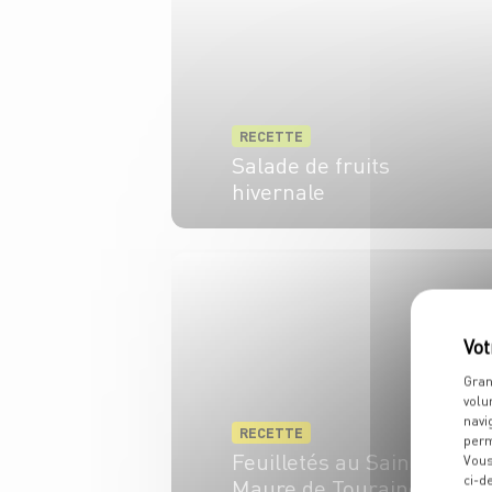
RECETTE
Salade de fruits
hivernale
4 pers.
30 min
Gran
volu
navi
RECETTE
perm
Feuilletés au Sainte-
Vous
ci-d
Maure de Touraine