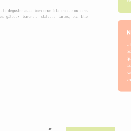
En
eut la déguster aussi bien crue à la croque ou dans
 gâteaux, bavarois, clafoutis, tartes, etc. Elle
N
Un
po
qu
co
sa
va