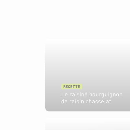
RECETTE
Le raisiné bourguignon
de raisin chasselat
4 pers.
20 min
20 min