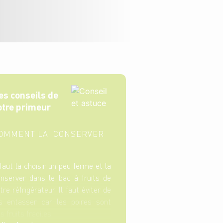
es conseils de
otre primeur
OMMENT LA CONSERVER
 faut la choisir un peu ferme et la
nserver dans le bac à fruits de
tre réfrigérateur. Il faut éviter de
s entasser car les poires sont
s fruits fragiles.