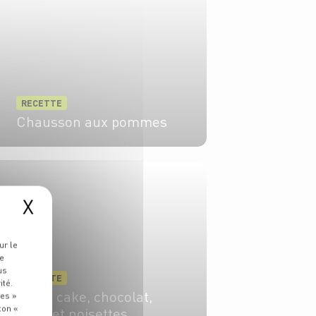
RECETTE
Chausson aux pommes
4 pers.
30 min
55 min
X
ur le
re
us
RECETTE
ité.
Layer cake, chocolat,
ies »
ton «
poire et noisettes