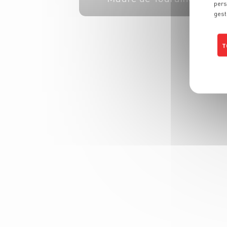
pers
gest
6 pers.
15 min
25 min
T