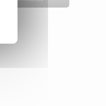
8 pers.
1h
50 min