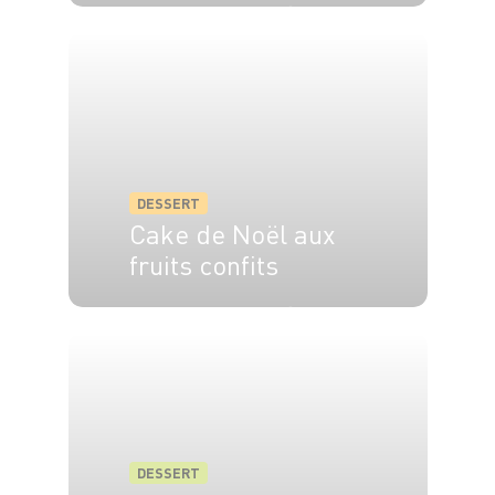
4 pers.
20 min
60 min
DESSERT
Cake de Noël aux
fruits confits
6 pers.
45 min
50 min
DESSERT