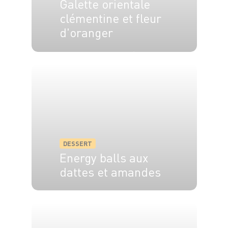
Galette orientale
clémentine et fleur
d'oranger
6 pers.
25 min
30 min
DESSERT
Energy balls aux
dattes et amandes
4 pers.
15 min