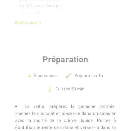
- 5 g de levure chimique
- 1 pincée de sel fin
- 2 c. à c. de mélange pain d’épices
En lire plus
- 110 g de sucre
- 3 œufs
- 45 g d’huile neutre
- 70 g de lait
Préparation
Pour la ganache montée
- 250 g de chocolat noir
- 340 g de crème liquide entière
8 personnes
Préparation 1h
- 100 g de mascarpone
Cuisson 50 min
Pour le montage
- 2 poires
La veille, préparez la ganache montée.
- 80 g de noisettes torréfiées
Hachez le chocolat et placez-le dans un saladier
avec la moitié de la crème liquide. Portez à
ébullition le reste de crème et versez-la dans le