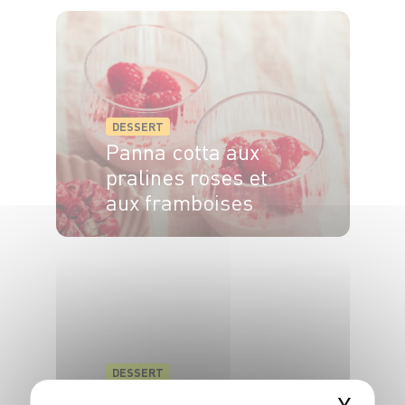
DESSERT
Panna cotta aux
pralines roses et
aux framboises
4 pers.
5min
5min
DESSERT
Crêpes aux