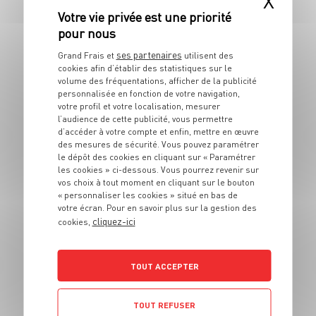
X
clémentines et
sauce au chocolat
ses partenaires
Grand Frais et
utilisent des
4 pers.
20 min
20 min
cookies afin d’établir des statistiques sur le
volume des fréquentations, afficher de la publicité
personnalisée en fonction de votre navigation,
votre profil et votre localisation, mesurer
l’audience de cette publicité, vous permettre
d’accéder à votre compte et enfin, mettre en œuvre
des mesures de sécurité. Vous pouvez paramétrer
le dépôt des cookies en cliquant sur « Paramétrer
les cookies » ci-dessous. Vous pourrez revenir sur
vos choix à tout moment en cliquant sur le bouton
DESSERT
« personnaliser les cookies » situé en bas de
Clafoutis aux fruits
votre écran. Pour en savoir plus sur la gestion des
cliquez-ici
d'été
cookies,
8 pers.
20 min
30 min
TOUT ACCEPTER
TOUT REFUSER