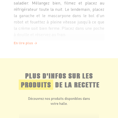
saladier. Mélangez bien, filmez et placez au
réfrigérateur toute la nuit. Le lendemain, placez
la ganache et le mascarpone dans le bol d’un
robot et fouettez à pleine vitesse jusqu’à ce que
la crème soit bien ferme. Placez dans une poche
à douille et réservez au frais.
En lire plus
Préchauffez votre four à 170°C.
Mélangez la farine, la poudre de noisettes, le
cacao, les épices, le sel et le sucre.
PLUS D'INFOS SUR LES
PRODUITS
DE LA RECETTE
Clarifiez les œufs. Ajoutez les jaunes d’œuf,
le lait et l’huile au mélange précédant. Montez
Découvrez nos produits disponibles dans
les blancs en neige et incorporez-les
votre halle.
délicatement. Placez dans un moule beurré de
18 cm de diamètre et enfournez pour 50 minutes