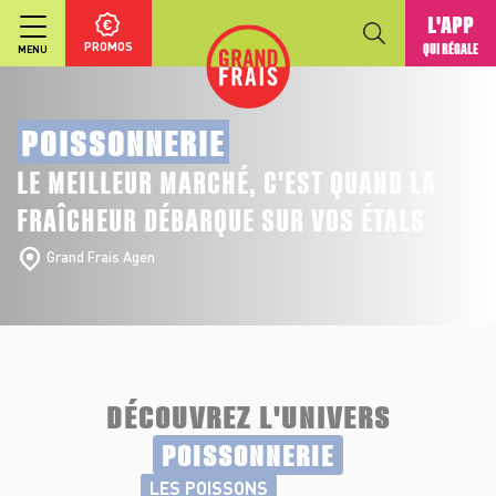
L'APP
PROMOS
QUI RÉGALE
MENU
POISSONNERIE
LE MEILLEUR MARCHÉ, C'EST QUAND LA
FRAÎCHEUR DÉBARQUE SUR VOS ÉTALS
Grand Frais Agen
DÉCOUVREZ L'UNIVERS
POISSONNERIE
LES POISSONS