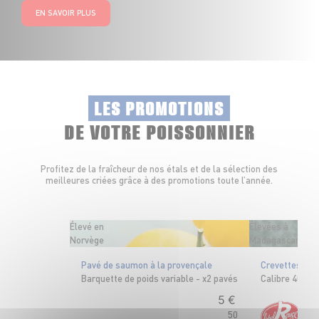
EN SAVOIR PLUS
LES PROMOTIONS
DE VOTRE POISSONNIER
Profitez de la fraîcheur de nos étals et de la sélection des
meilleures criées grâce à des promotions toute l’année.
Élevé en
Élevées à
Norvège
Madagascar
Pavé de saumon à la provençale
Crevettes cui
Barquette de poids variable - x2 pavés
Calibre 40/60
5
€
50