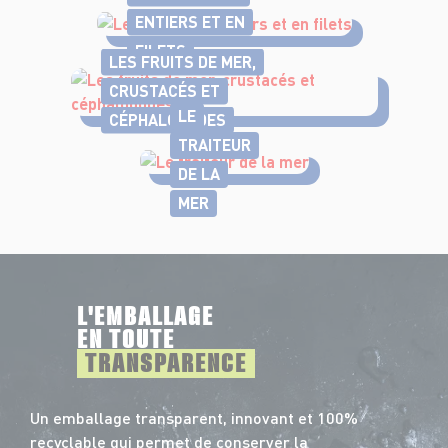
ENTIERS ET EN
FILETS
LES FRUITS DE MER,
CRUSTACÉS ET
LE
CÉPHALOPODES
TRAITEUR
DE LA
MER
L'EMBALLAGE
EN TOUTE
TRANSPARENCE
Un emballage transparent, innovant et 100%
recyclable qui permet de conserver la