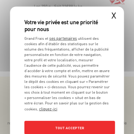
Les 250 g - Soit 21€99 le kg
la b
X
ses partenaires
Grand Frais et
utilisent des
cookies afin d’établir des statistiques sur le
volume des fréquentations, afficher de la publicité
personnalisée en fonction de votre navigation,
TOUTES NOS PROMOTIONS
votre profil et votre localisation, mesurer
l’audience de cette publicité, vous permettre
d’accéder à votre compte et enfin, mettre en œuvre
des mesures de sécurité. Vous pouvez paramétrer
le dépôt des cookies en cliquant sur « Paramétrer
les cookies » ci-dessous. Vous pourrez revenir sur
vos choix à tout moment en cliquant sur le bouton
« personnaliser les cookies » situé en bas de
votre écran. Pour en savoir plus sur la gestion des
Téléchargez l’App pour profiter d’offres exclusives !
cliquez-ici
cookies,
Des promos exclusives, des récompenses généreuses, des
recettes gourmandes, des jeux inédits... le tout dans une seule
TOUT ACCEPTER
app !