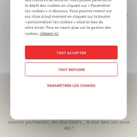
15
€
le dépôt des cookies en cliquant sur « Paramétrer
00
les cookies » ci-dessous. Vous pourrez revenir sur
Le platea
vos choix à tout moment en cliquant sur le bouton
La pièce d'environ 1kg
« personnaliser les cookies » situé en bas de
votre écran. Pour en savoir plus sur la gestion des
cliquez-ici
cookies,
TOUT ACCEPTER
TOUTES NOS PROMOTIONS
TOUT REFUSER
PARAMÉTRER LES COOKIES
POLITIQUE DE CONFIDENTIALITÉ
Téléchargez l’App pour profiter d’offres exclusives !
Des promos exclusives, des récompenses généreuses, des
recettes gourmandes, des jeux inédits... le tout dans une seule
app !