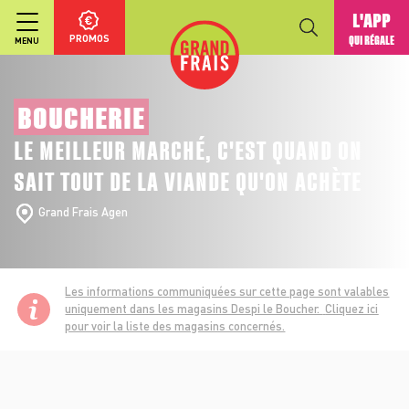
L'APP
PROMOS
QUI RÉGALE
MENU
BOUCHERIE
LE MEILLEUR MARCHÉ, C'EST QUAND ON
SAIT TOUT DE LA VIANDE QU'ON ACHÈTE
Grand Frais Agen
Les informations communiquées sur cette page sont valables
uniquement dans les magasins Despi le Boucher.
Cliquez ici
pour voir la liste des magasins concernés.