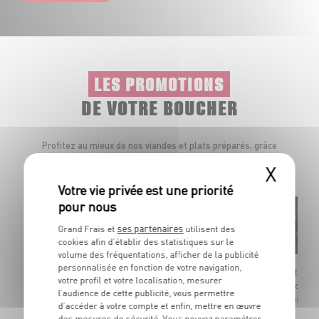
LES PROMOTIONS
DE VOTRE BOUCHER
Profitez au mieux de nos viandes et plats préparés, grâce
à nos offres promotionnelles disponibles toute l’année.
X
ses partenaires
Grand Frais et
utilisent des
Préparé et cuit
Élaboré en
cookies afin d’établir des statistiques sur le
Sur place
France
volume des fréquentations, afficher de la publicité
personnalisée en fonction de votre navigation,
Plateau 
Poulet fermier rôti
votre profil et votre localisation, mesurer
Brochette
Entier ou découpé. Blanc ou jaune selon arrivage
l’audience de cette publicité, vous permettre
Dans la l
Dans la limite des stocks disponibles
d’accéder à votre compte et enfin, mettre en œuvre
des mesures de sécurité. Vous pouvez paramétrer