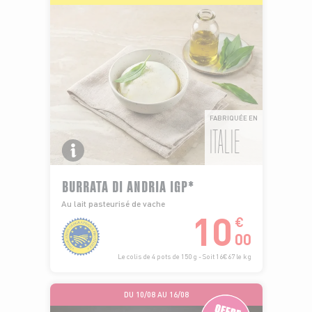
FABRIQUÉE EN
ITALIE
BURRATA DI ANDRIA IGP*
Au lait pasteurisé de vache
10
€
00
Le colis de 4 pots de 150 g - Soit 16€67 le kg
DU 10/08 AU 16/08