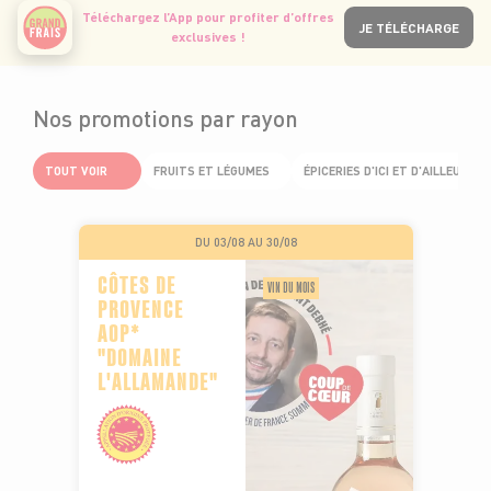
Téléchargez l’App pour profiter d’offres
JE TÉLÉCHARGE
exclusives !
Nos promotions par rayon
TOUT VOIR
FRUITS ET LÉGUMES
ÉPICERIES D'ICI ET D'AILLEURS
DU 03/08 AU 30/08
CÔTES DE
VIN DU MOIS
PROVENCE
AOP*
"DOMAINE
L'ALLAMANDE"