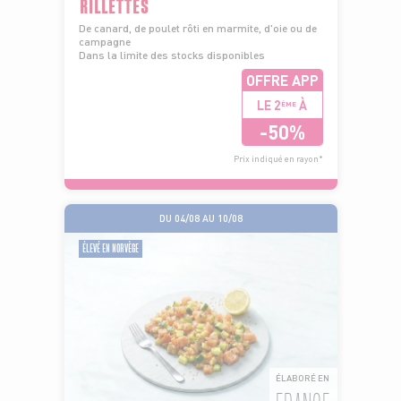
RILLETTES
De canard, de poulet rôti en marmite, d'oie ou de
campagne
Dans la limite des stocks disponibles
OFFRE APP
LE 2
À
ÈME
-50%
Prix indiqué en rayon*
DU 04/08 AU 10/08
ÉLEVÉ EN NORVÈGE
ÉLABORÉ EN