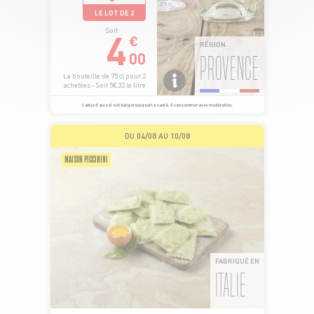
LE LOT DE 2
4
Soit
€
RÉGION
00
PROVENCE
La bouteille de 75 cl pour 2
achetées - Soit 5€33 le litre
L’abus d’alcool est dangereux pour la santé. À consommer avec modération.
DU 04/08 AU 10/08
MAISON PICCININI
FABRIQUÉ EN
ITALIE