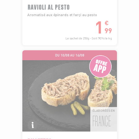
RAVIOLI AL PESTO
Aromatisé aux épinards et farçi au pesto
1
€
99
Le sachet de 250g - Soit 7€96 le kg
DU 10/08 AU 16/08
ÉLABORÉES EN
FRANCE