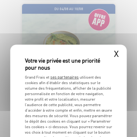
DU 04/08 AU 10/08
X
ÉLABORÉ EN
ESPAGNE
ses partenaires
Grand Frais et
utilisent des
cookies afin d’établir des statistiques sur le
volume des fréquentations, afficher de la publicité
GUACAMOLE
personnalisée en fonction de votre navigation,
votre profil et votre localisation, mesurer
l’audience de cette publicité, vous permettre
OFFRE APP
2
d’accéder à votre compte et enfin, mettre en œuvre
€
des mesures de sécurité. Vous pouvez paramétrer
59
le dépôt des cookies en cliquant sur « Paramétrer
les cookies » ci-dessous. Vous pourrez revenir sur
Le pot de 300g - Soit 8€63 le Kg
vos choix à tout moment en cliquant sur le bouton