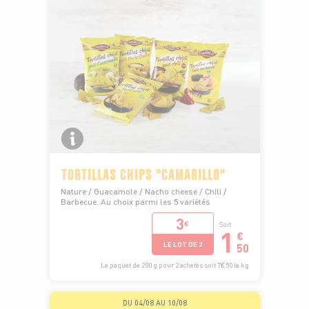
TORTILLAS CHIPS "CAMARILLO"
Nature / Guacamole / Nacho cheese / Chili /
Barbecue. Au choix parmi les 5 variétés
3
€
Soit
1
€
LE LOT DE 2
50
Le paquet de 200 g pour 2 achetés soit 7€50 le kg
DU 04/08 AU 10/08