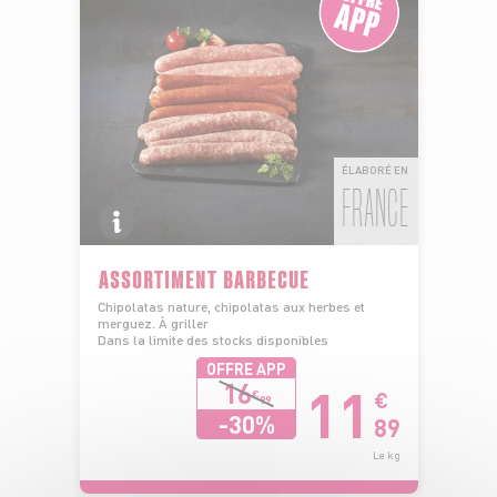
ÉLABORÉ EN
FRANCE
ASSORTIMENT BARBECUE
Chipolatas nature, chipolatas aux herbes et
merguez. À griller
Dans la limite des stocks disponibles
OFFRE APP
11
16
€
€
99
-30%
89
Le kg