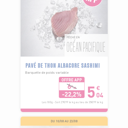
PÊCHÉ EN
OCÉAN PACIFIQUE
PAVÉ DE THON ALBACORE SASHIMI
Barquette de poids variable
OFFRE APP
5
6
€
€
48
-22,2%
04
Les 180g - Soit 27€99 le kg au lieu de 35€99 le kg
DU 10/08 AU 23/08