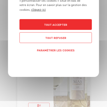
« personnaliser les cookies » situé en bas de
votre écran. Pour en savoir plus sur la gestion des
cliquez-ici
cookies,
DU 27/07 AU 23/08
IGP VAR "MAS
ENSOLEILLÉ"
TOUT ACCEPTER
TOUT REFUSER
PARAMÉTRER LES COOKIES
POLITIQUE DE CONFIDENTIALITÉ
8
€