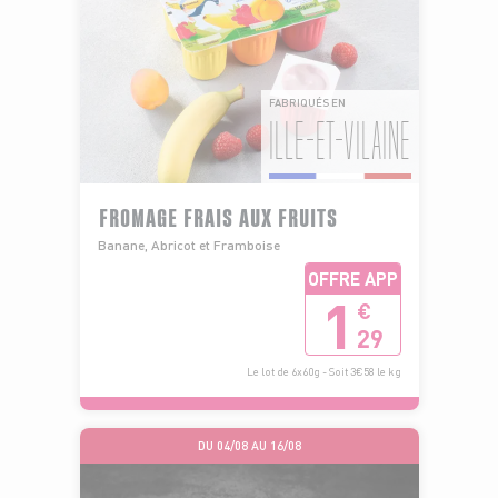
FABRIQUÉS EN
ILLE-ET-VILAINE
FROMAGE FRAIS AUX FRUITS
Banane, Abricot et Framboise
OFFRE APP
1
€
29
Le lot de 6x60g - Soit 3€58 le kg
DU 04/08 AU 16/08