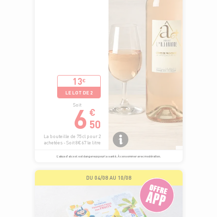
13
€
LE LOT DE 2
6
Soit
€
50
La bouteille de 75 cl pour 2
achetées - Soit 8€67 le litre
L’abus d’alcool est dangereux pour la santé. À consommer avec modération.
DU 04/08 AU 10/08