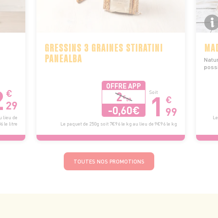
GRESSINS 3 GRAINES STIRATINI
MAD
PANEALBA
Natu
poss
OFFRE APP
2
€
1
2
Soit
€
€
59
29
-0,60€
99
u lieu de
Le
 le litre
Le paquet de 250g soit 7€96 le kg au lieu de 9€96 le kg
TOUTES NOS PROMOTIONS