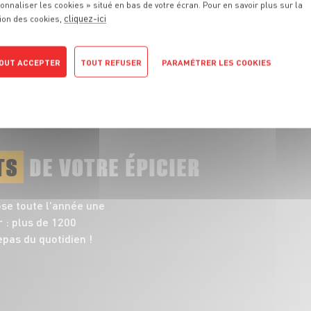
onnaliser les cookies » situé en bas de votre écran. Pour en savoir plus sur la
responsables et pleines de saveurs
cliquez-ici
ion des cookies,
TOUT VOIR
OUT ACCEPTER
TOUT REFUSER
PARAMÉTRER LES COOKIES
POLITIQUE DE CONFIDENTIALITÉ
TS
DE VOTRE ÉPICIER
ose toute l'année une
 : plus de 1200
pas du quotidien !