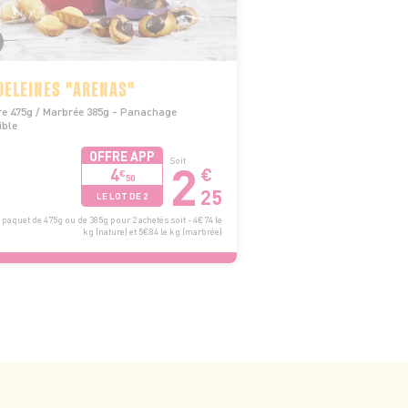
ELEINES "ARENAS"
re 475g / Marbrée 385g - Panachage
ible
OFFRE APP
2
Soit
4
€
€
50
25
LE LOT DE 2
 paquet de 475g ou de 385g pour 2 achetés soit - 4€74 le
kg (nature) et 5€84 le kg (marbrée)