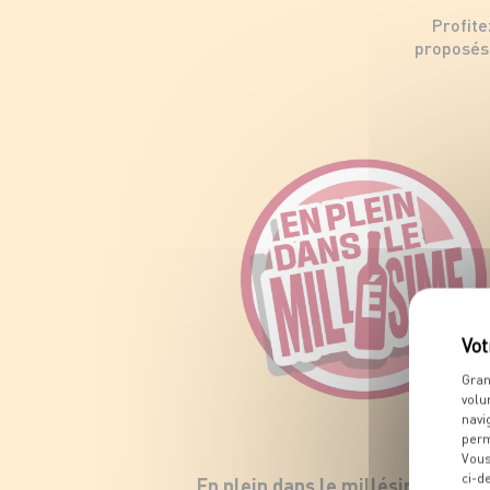
Profite
proposés 
Gran
volu
navi
perm
Vous
ci-d
En plein dans le millésime !