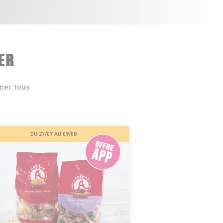
ER
iner tous
DU 27/07 AU 09/08