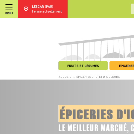
LESCAR (PAU)
Fermé actuellement
MENU
FRUITS ET LÉGUMES
ÉPICERIES
ACCUEIL
ÉPICERIES D'ICI ET D'AILLEURS
>
ÉPICERIES D'I
LE MEILLEUR MARCHÉ, 