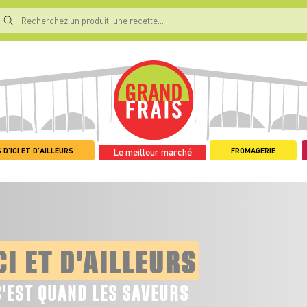
 D'ICI ET D'AILLEURS
FROMAGERIE
Le meilleur marché
CI ET D'AILLEURS
C'EST QUAND LES SAVEURS