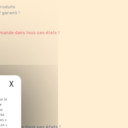
produits
 garanti !
X
ur le
re
us
ité.
ies »
ton «
ande dans tous ses états !