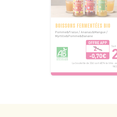
BOISSONS FERMENTÉES BIO
Pomme&Fraise / Ananas&Mangue /
Myrtille&Pomme&Banane
OFFRE APP
2
Soit
€
99
-0,70€
La bouteille de 33cl soit 6€94 le litre - a
9€06