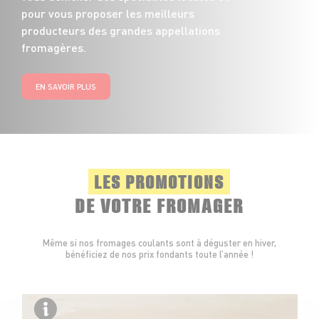
pour vous proposer les meilleurs
producteurs des grandes appellations
fromagères.
EN SAVOIR PLUS
LES PROMOTIONS
DE VOTRE FROMAGER
Même si nos fromages coulants sont à déguster en hiver,
bénéficiez de nos prix fondants toute l’année !
Fabr
Ille-