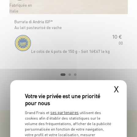
Fabriquée en
Fr
Italie
Ba
Burrata di Andria IGP*
Au lait pasteurisé de vache
10
€
00
Le
Le colis de 4 pots de 150 g - Soit 16€67 le kg
X
TOUTES NOS PROMOTIONS
ses partenaires
Grand Frais et
utilisent des
cookies afin d’établir des statistiques sur le
volume des fréquentations, afficher de la publicité
personnalisée en fonction de votre navigation,
votre profil et votre localisation, mesurer