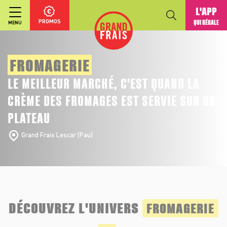
L'APP
PROMOS
QUI RÉGALE
MENU
FROMAGERIE
LE MEILLEUR MARCHÉ, C'EST QUAND LA
CRÈME DES FROMAGES EST SERVIE SUR UN
PLATEAU
Grand Frais Lescar (Pau)
DÉCOUVREZ L'UNIVERS
FROMAGERIE