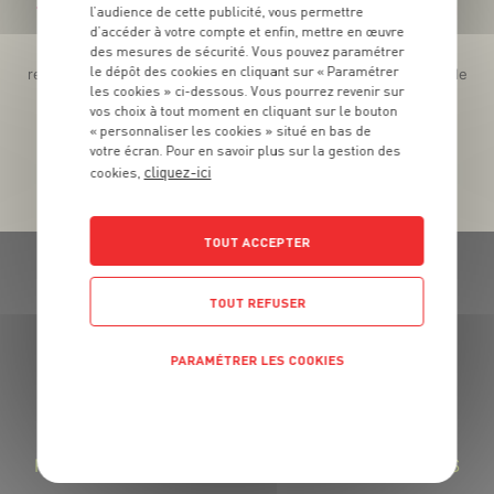
Téléchargez l’App pour profiter d’offres exclusives !
l’audience de cette publicité, vous permettre
d’accéder à votre compte et enfin, mettre en œuvre
des mesures de sécurité. Vous pouvez paramétrer
Des promos exclusives, des récompenses généreuses, des
le dépôt des cookies en cliquant sur « Paramétrer
recettes gourmandes, des jeux inédits... le tout dans une seule
les cookies » ci-dessous. Vous pourrez revenir sur
app !
vos choix à tout moment en cliquant sur le bouton
« personnaliser les cookies » situé en bas de
votre écran. Pour en savoir plus sur la gestion des
cliquez-ici
cookies,
TOUT ACCEPTER
TOUT REFUSER
PARAMÉTRER LES COOKIES
GRAND FRAIS, LE MEILLEUR
MARCHÉ PRÈS DE CHEZ VOUS
POLITIQUE DE CONFIDENTIALITÉ
LA FROMAGERIE GRAND FRAIS : DES FROMAGES
RÉGIONAUX SAVOUREUX ET DES LAITAGES FRAIS