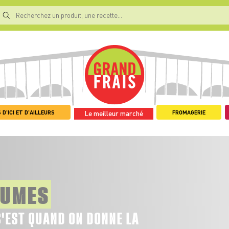
 D'ICI ET D'AILLEURS
FROMAGERIE
Le meilleur marché
GUMES
C'EST QUAND ON DONNE LA