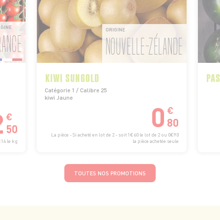
IGINE
ORIGINE
RANCE
NOUVELLE-ZÉLANDE
KIWI SUNGOLD
PAS
Catégorie 1 / Calibre 25
kiwi Jaune
0
€
2
€
80
50
La pièce - Si acheté en lot de 2 - soit 1€60 le lot de 2 ou 0€90
€14 le kg
la pièce achetée seule
TOUTES NOS PROMOTIONS