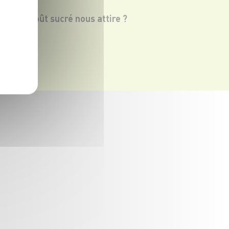
quoi le goût sucré nous attire ?