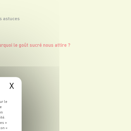
s astuces
X
ur le
re
us
ité.
ies »
ton «