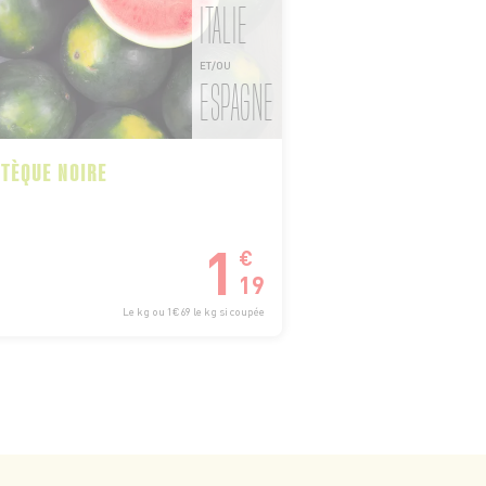
ITALIE
ET/OU
ESPAGNE
TÈQUE NOIRE
1
€
19
Le kg ou 1€69 le kg si coupée