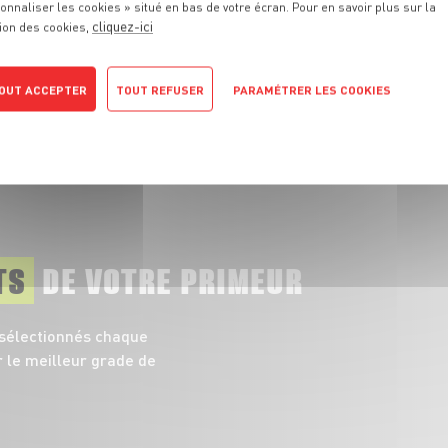
onnaliser les cookies » situé en bas de votre écran. Pour en savoir plus sur la
cliquez-ici
ion des cookies,
Abricot, pêche et nectarine, les
Pour
vraies stars de l'Été !
OUT ACCEPTER
TOUT REFUSER
PARAMÉTRER LES COOKIES
TOUT VOIR
POLITIQUE DE CONFIDENTIALITÉ
TS
DE VOTRE PRIMEUR
 sélectionnés chaque
r le meilleur grade de