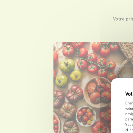
Votre pr
Gran
volu
navi
perm
Vous
ci-d