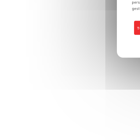
pers
gest
T