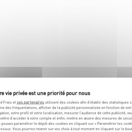
 tous ses états !
Le festival des côtes est au
boucherie !
ses partenaires
d Frais et
utilisent des cookies afin d’établir des statistiques s
me des fréquentations, afficher de la publicité personnalisée en fonction de vot
IT
gation, votre profil et votre localisation, mesurer l’audience de cette publicité, vo
ettre d’accéder à votre compte et enfin, mettre en œuvre des mesures de sécur
 pouvez paramétrer le dépôt des cookies en cliquant sur « Paramétrer les cook
essous. Vous pourrez revenir sur vos choix à tout moment en cliquant sur le bou