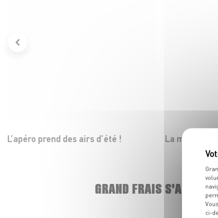
L’apéro prend des airs d’été !
La mozza dans
Gran
volu
GRAND FRAIS S'AGRAND
navi
perm
Vous
ci-d