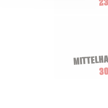
23
MITTELH
3