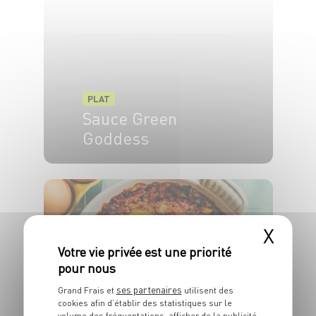
PLAT
Sauce Green
Goddess
4 pers.
10 min
X
ses partenaires
PLAT
Grand Frais et
utilisent des
cookies afin d’établir des statistiques sur le
Chakchouka
volume des fréquentations, afficher de la publicité