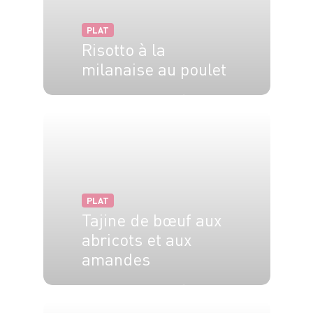
PLAT
Risotto à la
milanaise au poulet
4 pers.
10 min
25 min
PLAT
Tajine de bœuf aux
abricots et aux
amandes
4 pers.
15 min
2h30