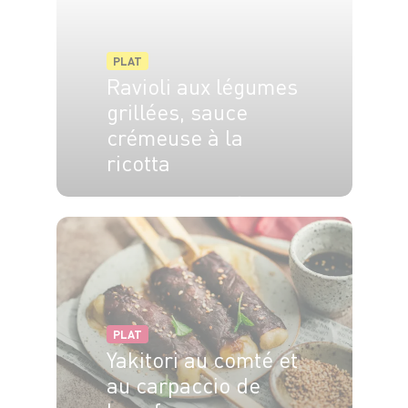
PLAT
Ravioli aux légumes
grillées, sauce
crémeuse à la
ricotta
4 pers.
10 min
5 min
PLAT
Yakitori au comté et
au carpaccio de