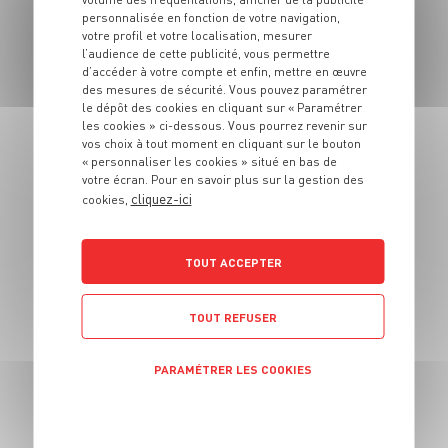
ratatouille
personnalisée en fonction de votre navigation,
votre profil et votre localisation, mesurer
l’audience de cette publicité, vous permettre
4 pers.
10min
15min
d’accéder à votre compte et enfin, mettre en œuvre
des mesures de sécurité. Vous pouvez paramétrer
le dépôt des cookies en cliquant sur « Paramétrer
les cookies » ci-dessous. Vous pourrez revenir sur
vos choix à tout moment en cliquant sur le bouton
« personnaliser les cookies » situé en bas de
votre écran. Pour en savoir plus sur la gestion des
cliquez-ici
cookies,
PLAT
Nouilles chinoises,
gambas et
TOUT ACCEPTER
champignons noirs
TOUT REFUSER
6 pers.
15 min
15 min
PARAMÉTRER LES COOKIES
TOUTES NOS RECETTES
POLITIQUE DE CONFIDENTIALITÉ