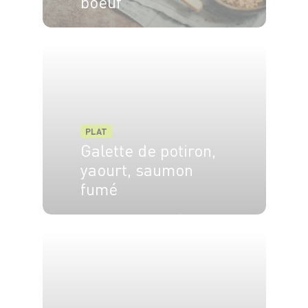
boeuf
4 pers.
15 min
4 min
PLAT
Galette de potiron,
yaourt, saumon
fumé
4 pers.
35 min
25 min