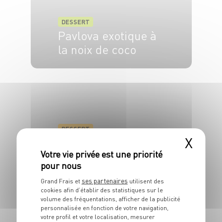
DESSERT
Pavlova exotique à
la noix de coco
4 pers.
30 min
1h45
DESSERT
X
Cuillère de crème
au chocolat et
crumble de fruits
ses partenaires
secs
Grand Frais et
utilisent des
cookies afin d’établir des statistiques sur le
volume des fréquentations, afficher de la publicité
6 pers.
25 min
20 min
personnalisée en fonction de votre navigation,
votre profil et votre localisation, mesurer