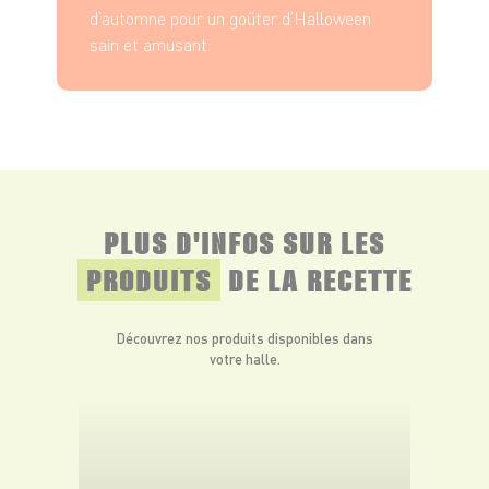
d’automne pour un goûter d’Halloween
sain et amusant.
Laissez figer. Placez les bananes au réfrigérateur pendant
environ 30 minutes, le temps que le chocolat durcisse.
PLUS D'INFOS SUR LES
PRODUITS
DE LA RECETTE
Découvrez nos produits disponibles dans
votre halle.