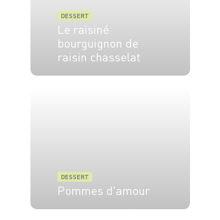
DESSERT
Le raisiné
bourguignon de
raisin chasselat
4 pers.
20 min
20 min
DESSERT
Pommes d'amour
2 pers.
10 min
5 min