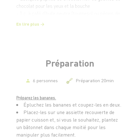
chocolat pour les yeux et la bouche
- 1 c. à café d’huile neutre (tournesol ou pépins de
raisin) pour lisser le chocolat
En lire plus
- (Optionnel) Quelques bâtonnets de glace si tu
veux les servir façon sucette
Préparation
6 personnes
Préparation 20min
Préparez les bananes.
Épluchez les bananes et coupez-les en deux.
Placez-les sur une assiette recouverte de
papier cuisson et, si vous le souhaitez, plantez
un bâtonnet dans chaque moitié pour les
manipuler plus facilement.