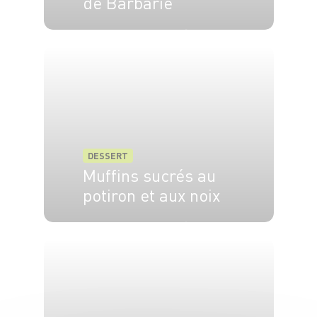
de Barbarie
4 pers.
30 min
20 min
DESSERT
Muffins sucrés au
potiron et aux noix
6 pers.
20 min
25 min