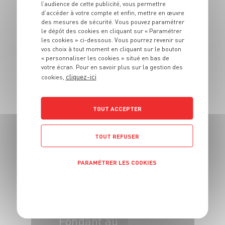
l’audience de cette publicité, vous permettre
d’accéder à votre compte et enfin, mettre en œuvre
des mesures de sécurité. Vous pouvez paramétrer
le dépôt des cookies en cliquant sur « Paramétrer
les cookies » ci-dessous. Vous pourrez revenir sur
vos choix à tout moment en cliquant sur le bouton
« personnaliser les cookies » situé en bas de
votre écran. Pour en savoir plus sur la gestion des
DESSERT
cliquez-ici
cookies,
Granola aux
abricots secs
TOUT ACCEPTER
4 pers.
10 min
25 min
TOUT REFUSER
PARAMÉTRER LES COOKIES
POLITIQUE DE CONFIDENTIALITÉ
DESSERT
Fondant au