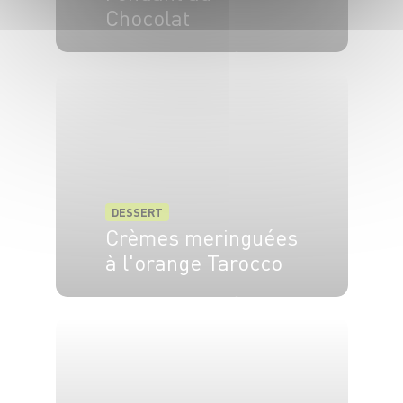
Chocolat
6 pers.
10 min
20 min
DESSERT
Crèmes meringuées
à l'orange Tarocco
2 pers.
30 min
10 min