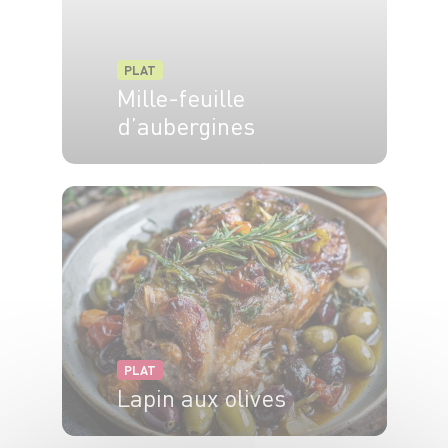
PLAT
Mille-feuille
d’aubergines
4 pers.
15 min
30 min
PLAT
Lapin aux olives
6 pers.
20 min
40 min