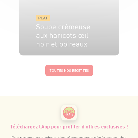
PLAT
Soupe crémeuse
aux haricots œil
noir et poireaux
4 pers.
15 min
30 min
TOUTES NOS RECETTES
Téléchargez l’App pour profiter d’offres exclusives !
Des promos exclusives, des récompenses généreuses, des