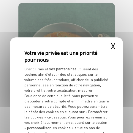
X
PLAT
Curry de langouste
aux petits légumes
ses partenaires
Grand Frais et
utilisent des
cookies afin d’établir des statistiques sur le
4 pers.
20 min
20 min
volume des fréquentations, afficher de la publicité
personnalisée en fonction de votre navigation,
votre profil et votre localisation, mesurer
l’audience de cette publicité, vous permettre
d’accéder à votre compte et enfin, mettre en œuvre
des mesures de sécurité. Vous pouvez paramétrer
le dépôt des cookies en cliquant sur « Paramétrer
les cookies » ci-dessous. Vous pourrez revenir sur
vos choix à tout moment en cliquant sur le bouton
« personnaliser les cookies » situé en bas de
PLAT