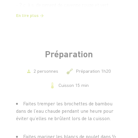
- 2 c. à s. de piment de cayenne rouge et vert
émincé
En lire plus
- 60 ml de vinaigre blanc
- 3 c. à s. de sucre
- 1 tranche de pain grillé
- Des brochettes en bambou
Préparation
2 personnes
Préparation 1h20
Cuisson 15 min
Faites tremper les brochettes de bambou
dans de l’eau chaude pendant une heure pour
éviter qu’elles ne brûlent lors de la cuisson.
Faites mariner les blancs de poulet dans ½