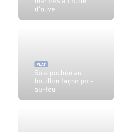
marinés à l'huile
d'olive
4 pers.
20 min
3 min
PLAT
Sole pochée au
bouillon façon pot-
au-feu
4 pers.
30 min
30 min